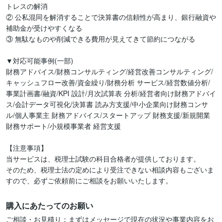
トレスの解消

② 公私混同を解消することで決算書の信頼性が高まり、銀行融資や
補助金が受けやすくなる

③ 無駄なものや削減できる費用が見えてきて節約につながる

▼対応可能事例(一部)

財務アドバイス/財務コンサルティング/経営改善コンサルティング/
キャッシュフロー改善/資金繰り/財務分析 サービス/経営数値分析/
事業計画書/融資/KPI 設計/月次試算表 分析/経営者向け財務アドバイ
ス/会計データ可視化/決算書 読み方支援/中小企業向け財務コンサ
ル/個人事業主 財務アドバイス/スタートアップ 財務支援/新規開業 
財務サポート/小規模事業者 経営支援

【注意事項】

当サービスは、税理士試験の科目合格者が提供しております。

そのため、税理士法の定めにより受注できない相談内容もございま
すので、必ずご依頼前にご相談をお願いいたします。
購入にあたってのお願い
ご相談・お見積り：まずはメッセージで現在の状況や事業内容をお