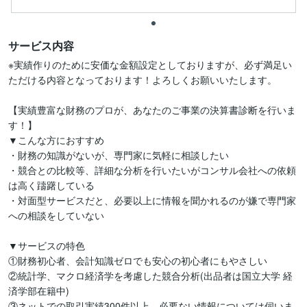
サービス内容
※実績作りのために安価な金額設定としておりますが、必ず満足い
ただける内容となっております！よろしくお願いいたします。

【実績豊富な財務のプロが、あなたのご事業の決算書診断を行いま
す！】

▼こんな方におすすめ

・財務の知識がないが、専門家に気軽に相談したい

・競合との比較等、詳細な分析を行いたいがコンサル会社への依頼
は高く躊躇している

・対面型サービスだと、必要以上に情報を聞かれるのが嫌で専門家
への相談をしていない

▼サービスの特色

①財務初心者、会計知識ゼロでも安心の初心者にもやさしい

②統計学、マクロ経済学を考慮した競合分析(出品者は国立大学 経
済学部在籍中)

③ネットでの取引実績300件以上、必要ない情報については伺いま