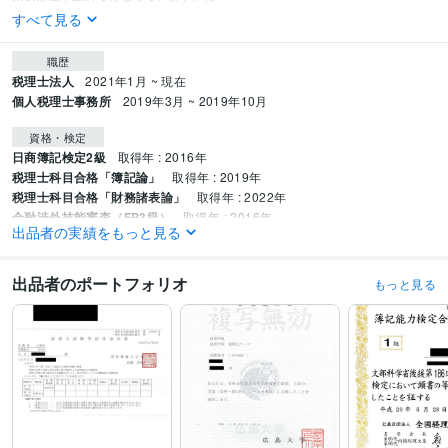
すべて見る
職歴
税理士法人
2021年1月 ~ 現在
個人税理士事務所
2019年3月 ~ 2019年10月
資格・検定
日商簿記検定2級
取得年 : 2016年
税理士科目合格「簿記論」
取得年 : 2019年
税理士科目合格「財務諸表論」
取得年 : 2022年
金融渉外技能審査（FP3級）
取得年 : 2016年
出品者の実績をもっと見る
得意分野
ビジネス代行・事務代行
記帳代行
出品者のポートフォリオ
もっと見る
税理士
経理
学習指導・資格・キャリア相談
日商簿記
資格
日商簿記
簿記
学歴
広島大学
2022年3月 ~ 2026年2月
広島大学大学院
2026年3月 ~ 現在