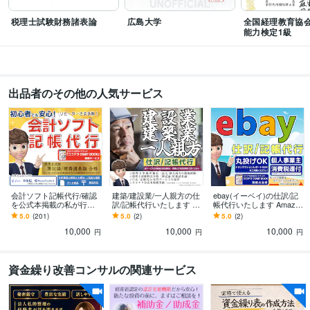
税理士試験財務諸表論
広島大学
全国経理教育協
能力検定1級
出品者のその他の人気サービス
会計ソフト記帳代行/確認
建築/建設業/一人親方の仕
ebay(イーベイ)の仕訳/記
を公式本掲載の私が行い
訳/記帳代行いたします 高
帳代行いたします Amazo
ます 迅速、確実な知識！
難易度の建設業会計/イン
n/楽天/ヤフオク｜海外転
5.0
(201)
5.0
(2)
5.0
(2)
法人税理士事務所勤務/税
ボイス/車両の取得・売却
売｜為替/外貨預金処理
10,000
10,000
10,000
理士試験2科目合格
処理も対応
円
円
円
資金繰り改善コンサルの関連サービス