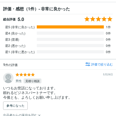
評価・感想（1件）- 非常に良かった
5.0
総合評価
星5 (非常に良かった)
1件
星4 (良かった)
0件
星3 (普通)
0件
星2 (悪かった)
0件
星1 (非常に悪かった)
0件
1
評価で絞り込む
件の評価
5月29日
男性
見積り相談
いつもお世話になっております。

頼れるビジネスパートナーです。

今後とも、よろしくお願い申し上げます。
参考になった
出品者からの返信を読む