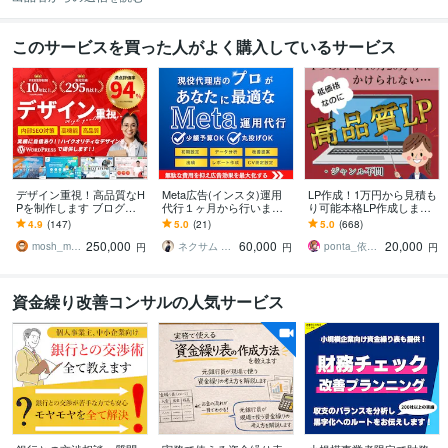
このサービスを買った人がよく購入しているサービス
デザイン重視！高品質なH
Meta広告(インスタ)運用
LP作成！1万円から見積も
Pを制作します ブログ機
代行１ヶ月から行います
り可能本格LP作成します
能付き。SEOに強いHPを
初期設定から運用まで完
元広告代理店勤務、現ア
4.9
(147)
5.0
(21)
5.0
(668)
制作します。
全サポート致します！
フィリエイターがLP作成
250,000
60,000
20,000
★サンプルあり
mosh_mosh
ネクサム ／ 合同会社Nexum
ponta_依頼多数のため返信遅れます
円
円
円
資金繰り改善コンサルの人気サービス