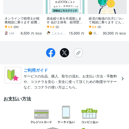
オンラインで税理士が税
資金繰り表を作成致しま
経済の勉強の仕方につい
務相談に乗ります 経費に
す 会計士保有、経理歴約1
て相談に乗ります どんな
入るかどうか迷うので、
5年。円滑、丁寧に対応致
人でも経済が分かり、面
4.9
(26)
5.0
(2)
5.0
(4)
範囲を教えて欲しい
します。
白くなるようにサポート
6,500
15,000
30,000
します。
Lee
こんちゃんやつ
現役総合商社トレーダー 億り人 翔
円
/30分
円
円
/60分
ご利用ガイド
サービスの出品、購入、取引の流れ、お支払い方法・手数料
や、ココナラを安心・安全に使って頂くための制度やマナー
など、ココナラの使い方はこちら。
お支払い方法