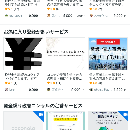
銀行との交渉相談、質問
実務で使える資金繰り表
小規模事業者限定で財務
を何でも請負います 月額1
の作成方法を教えます 元
チェックと改善案を提供
0000円。個人事業主、中
銀行員が現場で使う資金
します スモールビジネス
5.0
(17)
5.0
(4)
5.0
(2)
堅中小企業向けです。
繰りの考え方を解説しま
向け！使いやすい資金繰
10,000
5,000
9,000
す
り表も併せてご提供！
tuorr2003
元バンカーのメガネたぬき
スモビジ大学長｜てらもと さとし
円
円
/60分
円
お気に入り登録が多いサービス
税理士が融資のコツをア
コロナの影響を受けた方
個人事業主の国保削減と
ドバイスします。ます 本
の融資・補助金を支援し
節税の方法を教えます 個
格的に相談する前に、何
ます 新型コロナウイルス
人事業主が経費を削減し
4.0
(4)
5.0
(34)
4.0
(8)
をどうしたら良いのか、
感染症特別貸付に関する
て、手取りを増やす方法
10,000
5,000
6,500
教えて欲しい
融資の相談・書類作成
Lee
西崎達也
Akutsu Kazuhiro
円
円
円
資金繰り改善コンサルの定番サービス