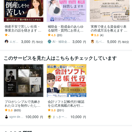
倒産不安で苦しい社長・
補助金・助成金のあらゆ
実務で使える資金繰り表
事業主の話を聴きます 銀
る疑問・質問にお答えし
の作成方法を教えます 元
行・弁護士に相談する前
ます 【この道１５年超の
銀行員が現場で使う資金
-
4.5
(20)
5.0
(4)
の一歩に。同じ地獄を通
専門家】が補助金・助成
繰りの考え方を解説しま
3,000
3,000
5,000
った社長です
金のお悩み解決します
す
エガオ社長｜経営者が本音を話せる相談室
AI・補助金・資産形成専門＠認定支援機関
元バンカーのメガネたぬき
円
/50分
円
円
/60分
このサービスを見た人はこちらもチェックしています
プロがシンプルで洗練さ
会計ソフト記帳代行/確認
れたロゴを制作いたしま
を公式本掲載の私が行い
す 【プロ認定デザイナ
ます 迅速、確実な知識！
5.0
(605)
5.0
(201)
ー】【JAGDA正会員】
法人税理士事務所勤務/税
100,000
10,000
【評価 5.0】
理士試験2科目合格
sgmr design
まっきー簿記
円
円