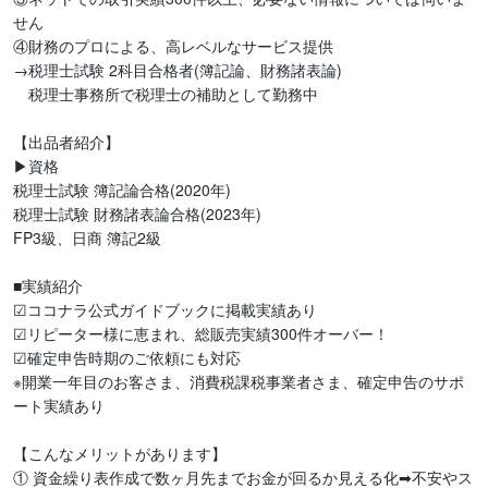
せん

④財務のプロによる、高レベルなサービス提供

→税理士試験 2科目合格者(簿記論、財務諸表論)

　税理士事務所で税理士の補助として勤務中

【出品者紹介】

▶︎資格

税理士試験 簿記論合格(2020年)

税理士試験 財務諸表論合格(2023年)

FP3級、日商 簿記2級

■実績紹介

☑ココナラ公式ガイドブックに掲載実績あり

☑リピーター様に恵まれ、総販売実績300件オーバー！

☑確定申告時期のご依頼にも対応

※開業一年目のお客さま、消費税課税事業者さま、確定申告のサポ
ート実績あり

【こんなメリットがあります】

① 資金繰り表作成で数ヶ月先までお金が回るか見える化➡不安やス