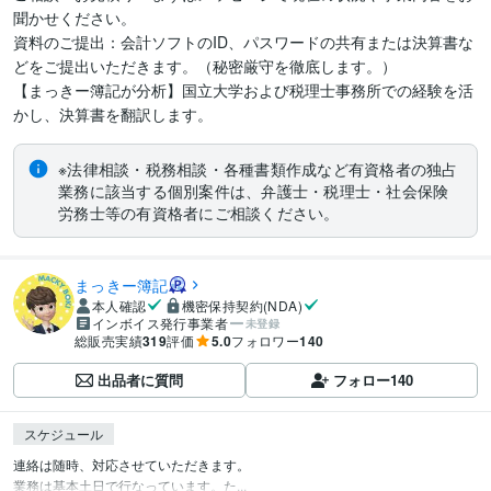
聞かせください。

資料のご提出：会計ソフトのID、パスワードの共有または決算書な
どをご提出いただきます。（秘密厳守を徹底します。）

【まっきー簿記が分析】国立大学および税理士事務所での経験を活
かし、決算書を翻訳します。
※法律相談・税務相談・各種書類作成など有資格者の独占
業務に該当する個別案件は、弁護士・税理士・社会保険
労務士等の有資格者にご相談ください。
まっきー簿記
本人確認
機密保持契約(NDA)
インボイス発行事業者
未登録
総販売実績
319
評価
5.0
フォロワー
140
出品者に質問
フォロー
140
スケジュール
連絡は随時、対応させていただきます。

業務は基本土日で行なっています。た...