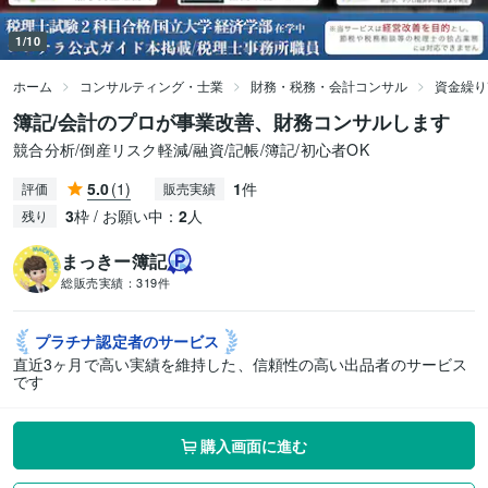
1/10
ホーム
コンサルティング・士業
財務・税務・会計コンサル
資金繰り
簿記/会計のプロが事業改善、財務コンサルします
競合分析/倒産リスク軽減/融資/記帳/簿記/初心者OK
5.0
(1)
1
件
評価
販売実績
3
枠 / お願い中：
2
人
残り
まっきー簿記
総販売実績：
319件
プラチナ認定者の
サービス
直近3ヶ月で高い実績を維持した、信頼性の高い出品者のサービス
です
購入画面に進む