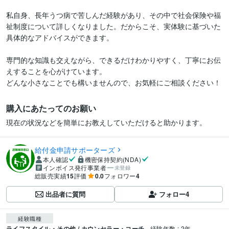
私自身、長年うつ病で苦しんだ経験があり、その中で社会保険や福
祉制度について詳しくなりました。だからこそ、実体験に基づいた
具体的なアドバイスができます。

専門的な知識も交えながら、できるだけわかりやすく、丁寧にお伝
えすることを心がけています。

購入にあたってのお願い
現在の状況などを簡単にお教えしていただけると助かります。
給付金申請サポーターズ
本人確認
機密保持契約(NDA)
インボイス発行事業者
未登録
総販売実績
15
評価
0.0
フォロワー
4
出品者に質問
フォロー
4
経験職種
ライフスタイル・その他 / カウンセラー・コーチ
経験年数 : 2年