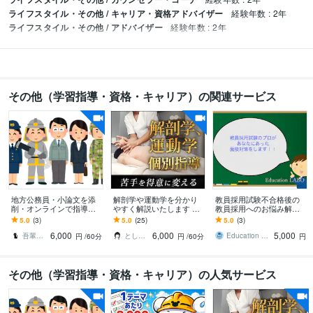
ライフスタイル・その他 / キャリア・資格アドバイザー
経験年数 : 2年
ライフスタイル・その他 / アドバイザー
経験年数 : 2年
その他（学習指導・資格・キャリア）の関連サービス
地方公務員・小論文を添
解剖学や運動学を分かり
教員採用試験不合格後の
削・オンラインで指導し
やすく解説いたします 運
教員採用へのお悩み解決
ます 苦手意識を持つ方や
動器認定理学療法士が図
します 年度内に次年度の
5.0
(3)
5.0
(25)
5.0
(3)
初心者にも、懇切・丁寧
解を用いて説明いたしま
採用を勝ち得ましょ
6,000
6,000
5,000
に指導します。
す。
う！！！
吾輩は猫！
とし＠PT×Photographer
Education LABO
円
/60分
円
/60分
円
その他（学習指導・資格・キャリア）の人気サービス