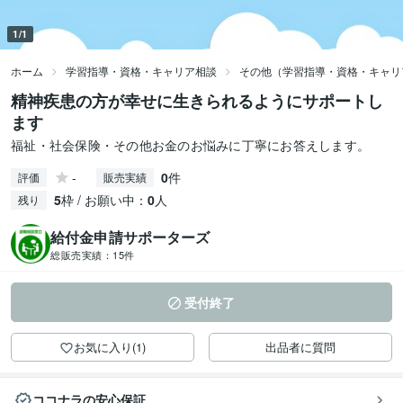
1/1
ホーム
学習指導・資格・キャリア相談
その他（学習指導・資格・キャリ
精神疾患の方が幸せに生きられるようにサポートし
ます
福祉・社会保険・その他お金のお悩みに丁寧にお答えします。
-
0
件
評価
販売実績
5
枠 / お願い中：
0
人
残り
給付金申請サポーターズ
総販売実績：
15件
受付終了
お気に入り(1)
出品者に質問
ココナラの安心保証