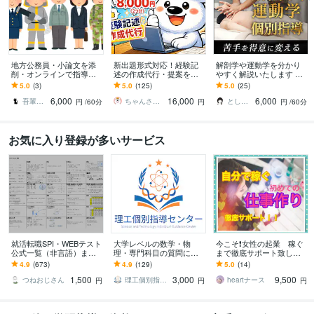
地方公務員・小論文を添
新出題形式対応！経験記
解剖学や運動学を分かり
削・オンラインで指導し
述の作成代行・提案をし
やすく解説いたします 運
ます 苦手意識を持つ方や
ます 土木施工管理技士の
動器認定理学療法士が図
5.0
(3)
5.0
(125)
5.0
(25)
初心者にも、懇切・丁寧
経験記述が書けない方向
解を用いて説明いたしま
6,000
16,000
6,000
に指導します。
け※質問2つ分
す。
吾輩は猫！
ちゃんさと技師
とし＠PT×Photographer
円
/60分
円
円
/60分
お気に入り登録が多いサービス
就活転職SPI・WEBテスト
大学レベルの数学・物
今こそ❗️女性の起業 稼ぐ
公式一覧（非言語）ます
理・専門科目の質問に答
まで徹底サポート致しま
採用試験（新卒・キャリ
えます 試験問題・授業課
す 「在宅わたしビジネ
4.9
(673)
4.9
(129)
5.0
(14)
ア）の第一関門をサクッ
題・レポートなどに関す
ス」あなたの魅力を仕事
1,500
3,000
9,500
と突破したい人！
る質問をぶつけて下さい
にかえて収入アップ♫
つねおじさん
理工個別指導センター
heartナース
円
円
円