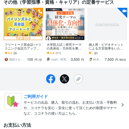
その他（学習指導・資格・キャリア）の定番サービス
予約受付中
フリートーク英会話✨⭐リ
大学院入試｜研究テーマ
個人用・ビデオチャット
スニング会話力アップし
の具体化・方向性を整理
による方言指導をいたし
ます ❣️初心者大歓迎✨英会
します テーマが曖昧な方
ます 個人さま用の方言指
5.0
(2)
4.9
(11)
-
(2)
話は慣れです⭐️あなたも話
へ｜合格に繋がる視点で
導サービスです。
100
3,500
7,500
せる♪☎️
研究の軸を明確に
相談ナビ☀️メンタル占星術英会話旅行♋
osari｜研究員×臨床検査技師
鈴木のん太
円
/分
円
円
/60分
ご利用ガイド
サービスの出品、購入、取引の流れ、お支払い方法・手数料
や、ココナラを安心・安全に使って頂くための制度やマナー
など、ココナラの使い方はこちら。
お支払い方法