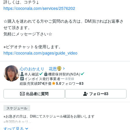
https://coconala.com/services/2576202
☆購入を迷われてる方やご質問のある方は、DM頂ければお返事さ
せて頂きます。

気軽にメッセージ下さい☆

https://coconala.com/pages/guide_video
心のおかえり 花恩
本人確認
機密保持契約(NDA)
インボイス発行事業者
未登録
総販売実績
374
評価
5.0
フォロワー
83
出品者に質問
フォロー
83
スケジュール
※お急ぎの方は、DMにてスケジュール確認をお願いします

※年3回のキャリ...
すべて見る