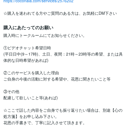
https://coconala.com/services/2576202
☆購入を迷われてる方やご質問のある方は、お気軽にDM下さい
購入にあたってのお願い
購入時にトークルームにてお知らせください。

①ビデオチャット希望日時

(平日日中(9～17時)、土日、夜間：21時～23時等の希望、または具
体的な日時希望があれば)

②このサービスを購入した理由

ご自身の今後の活動に対する希望や、花恩に聞きたいこと等

③その他

配慮して欲しいこと等(あれば)

☆ここで話した内容をご自身でも振り返りたい場合は、別途【心の
処方箋】をお申し込み下さい。

花恩の手書きで、丁寧に記入させて頂きます。
