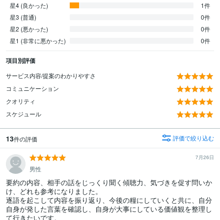
星4 (良かった)
1件
星3 (普通)
0件
星2 (悪かった)
0件
星1 (非常に悪かった)
0件
項目別評価
サービス内容/提案のわかりやすさ
コミュニケーション
クオリティ
スケジュール
13
評価で絞り込む
件の評価
7月26日
男性
要約の内容、相手の話をじっくり聞く傾聴力、気づきを促す問いか
け、どれも参考になりました。

逐語を起こして内容を振り返り、今後の糧にしていくと共に、自分
自身が発した言葉を確認し、自身が大事にしている価値観を整理し
て行きたいです。