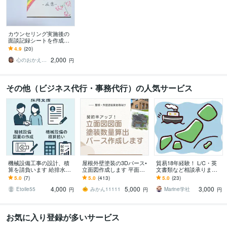
カウンセリング実施後の
面談記録シートを作成し
ます 【心の処方箋】相談
4.9
(20)
内容の振り返りにお役立
2,000
て下さい
心のおかえり 花恩
円
その他（ビジネス代行・事務代行）の人気サービス
機械設備工事の設計、積
屋根外壁塗装の3Dパース•
貿易18年経験！ L/C・英
算を請負います 給排水、
立面図作成します 平面図
文書類など相談承ります
空調設備の設計や積算業
から！パース作成、建築
～初めてでも安心、輸出
5.0
(7)
5.0
(413)
5.0
(23)
務を請負います
数量算出！6点セット
現場で培った知識で全般
4,000
5,000
3,000
サポート～
Etoile55
みかん11111
Marine学社
円
円
円
お気に入り登録が多いサービス