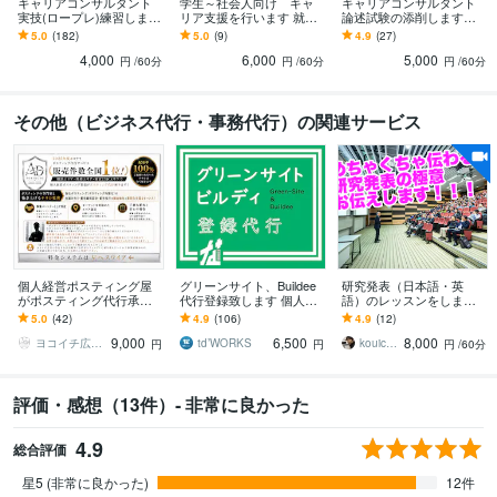
キャリアコンサルタント
学生～社会人向け キャ
キャリアコンサルタント
悩み相談・カウンセリング
子育て、不登校、働くママ支援
実技(ロープレ)練習します
リア支援を行います 就
論述試験の添削します
8割以上がリピーター‼1回
活、転職、生活etc.キャリ
【私の回答用紙付きで
子育て 働くママ
5.0
(182)
5.0
(9)
4.9
(27)
～3回まで実施回数を選べ
アコンサルタントによる
す！】口頭試問対策は、
4,000
6,000
5,000
ます☆
思考整理
論述の攻略がカギ！
円
/60分
円
/60分
円
/60分
その他（ビジネス代行・事務代行）の関連サービス
個人経営ポスティング屋
グリーンサイト、Buildee
研究発表（日本語・英
がポスティング代行承り
代行登録致します 個人事
語）のレッスンをします
ます 神奈川・都内エリア
業主様、職人様方の事務
伝わる研究発表（日本
5.0
(42)
4.9
(106)
4.9
(12)
対応！エリアに合わせた
をお手伝いさせてくださ
語・英語）の秘訣をお伝
9,000
6,500
8,000
効果的なポスティング
い！
えします
ヨコイチ広告｜ポスティング代行パートナー
td’WORKS
kouichicnakamura
円
円
円
/60分
評価・感想（13件）- 非常に良かった
4.9
総合評価
星5 (非常に良かった)
12件