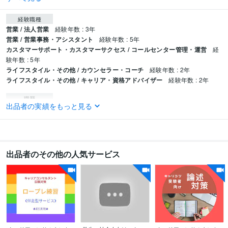
経験職種
営業 / 法人営業
経験年数 : 3年
営業 / 営業事務・アシスタント
経験年数 : 5年
カスタマーサポート・カスタマーサクセス / コールセンター管理・運営
経
験年数 : 5年
ライフスタイル・その他 / カウンセラー・コーチ
経験年数 : 2年
ライフスタイル・その他 / キャリア・資格アドバイザー
経験年数 : 2年
職歴
出品者の実績をもっと見る
心のおかえり～花恩～
2021年12月 ~ 現在
株式会社ウェルファン
2015年2月 ~ 2020年7月
アズワン訪問看護ステーション
2012年1月 ~ 2015年2月
株式会社京阪百貨店
1998年3月 ~ 2004年5月
出品者のその他の人気サービス
受賞歴
不登校について
和歌山県主催　再就職支援セミナー「子育てママの幸
せ」
｢キャリア理論全般｣養成講座での使用テキスト
資格・検定
キャリアコンサルタント
取得年 : 2020年
得意分野