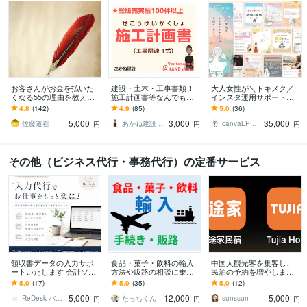
お客さんがお金を払いた
建設・土木・工事書類！
大人女性が＼トキメク／
くなる55の理由を教えま
施工計画書等なんでもし
インスタ運用サポートま
す 『自分がどうすれば人
ます 【総販売200件】・
す 【プラチナ認定】編集
4.8
(142)
4.9
(85)
5.0
(36)
の役にたてるのかわから
施工計画書・竣工書類・
可能なテンプレもプレゼ
5,000
3,000
35,000
ない』ときに
事務・雑務など！
ント★
佐藤道在
あかね建設 AKANEoffice
canvaLP ･ HP┊︎mimo39
円
円
円
その他（ビジネス代行・事務代行）の定番サービス
領収書データの入力サポ
食品・菓子・飲料の輸入
中国人観光客を集客し、
ートいたします 会計ソフ
方法や販路の相談に乗り
民泊の予約を増やします
ト入力サポート（入力作
ます 15年間輸入食品に関
中国人に人気ある民泊サ
5.0
(17)
5.0
(35)
5.0
(12)
業のみ対応）
わっていた元商社マンが
イトに登録運営を手伝い
5,000
12,000
5,000
アドバイスします
(運営支援)
ReDesk バックオフィスサポート
たっちくん
sunssun
円
円
円