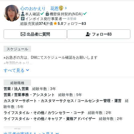
心のおかえり 花恩
本人確認
機密保持契約(NDA)
インボイス発行事業者
未登録
総販売実績
374
評価
5.0
フォロワー
83
出品者に質問
フォロー
83
スケジュール
※お急ぎの方は、DMにてスケジュール確認をお願いします

※年3回のキャリ...
すべて見る
経験職種
営業 / 法人営業
経験年数 : 3年
営業 / 営業事務・アシスタント
経験年数 : 5年
カスタマーサポート・カスタマーサクセス / コールセンター管理・運営
経
験年数 : 5年
ライフスタイル・その他 / カウンセラー・コーチ
経験年数 : 2年
ライフスタイル・その他 / キャリア・資格アドバイザー
経験年数 : 2年
職歴
出品者の実績をもっと見る