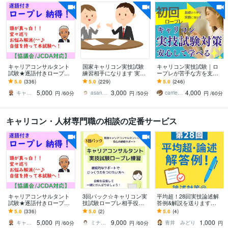
キャリアコンサルタント
国家キャリコン実技試験
キャリコン実技試験｜ロ
試験★逐語付きロープレ
練習相手になります 実技
ープレが苦手な方を支え
します 頭が真っ白堂々巡
試験1発合格のノウハウを
ます 安心して失敗できる
5.0
(336)
5.0
(229)
5.0
(246)
りキャリコン試験の悩み
基にしたロープレ練習相
初回体験｜合格に向けて
5,000
3,000
4,000
解消キャリ協/JCDA
手に。
課題を整理します
キャリア テイクオフ CC＿SASAKI
asanami
carriereキャリエール_深瀬⭐︎
円
/60分
円
/50分
円
/60分
キャリコン・人材専門職の相談の定番サービス
キャリアコンサルタント
3回パック☆キャリコン実
平均超！28回実技論述解
試験★逐語付きロープレ
技試験ロープレ相手役し
答例&解説を送ります
します 頭が真っ白堂々巡
ます 自信を持って本番に
【攻略法付】キャリアコ
5.0
(336)
5.0
(2)
5.0
(4)
りキャリコン試験の悩み
臨みたい方へ、継続サポ
ンサルタント論述対策に
5,000
9,000
1,000
解消キャリ協/JCDA
ートで合格へ！
悩む方へ
キャリア テイクオフ CC＿SASAKI
ミナコ＿キャリアコンサルタント
青井 みどり
円
/60分
円
/60分
円