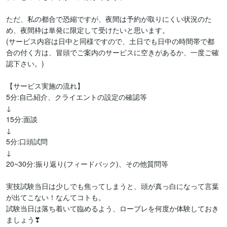
ただ、私の都合で恐縮ですが、夜間は予約が取りにくい状況のた
め、夜間枠は単発に限定して受けたいと思います。

(サービス内容は日中と同様ですので、土日でも日中の時間帯で都
合の付く方は、冒頭でご案内のサービスに空きがあるか、一度ご確
認下さい。)

【サービス実施の流れ】

5分:自己紹介、クライエントの設定の確認等

↓

15分:面談

↓

5分:口頭試問

↓

20~30分:振り返り(フィードバック)、その他質問等

実技試験当日は少しでも焦ってしまうと、頭が真っ白になって言葉
が出てこない！なんてコトも。

試験当日は落ち着いて臨めるよう、ロープレを何度か体験しておき
ましょう❣
