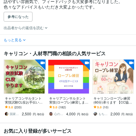
話やすい雰囲気で、フィードバックも大変参考になりました。

色々なアドバイスもいただき大変よかったです。
参考になった
出品者からの返信を読む
もっと見る
キャリコン・人材専門職の相談の人気サービス
キャリアコンサルタント
キャリアコンサルタント
キャリコンロープレ練習
実技試験CL役お手伝いし
実技(ロープレ)練習します
(60分)承ります 【CC協議
ます 何度もロープレをや
8割以上がリピーター‼1回
会】場慣れの練習をお手
5.0
(233)
5.0
(182)
5.0
(10)
りたい方に！ロープレ2回
～3回まで実施回数を選べ
伝いします♪(1時間実施)
2,500
4,000
2,000
+口頭試問付き
ます☆
国家資格キャリアコンサルタント なす
心のおかえり 花恩
もちこDXの部屋
円
/60分
円
/60分
円
/60分
お気に入り登録が多いサービス