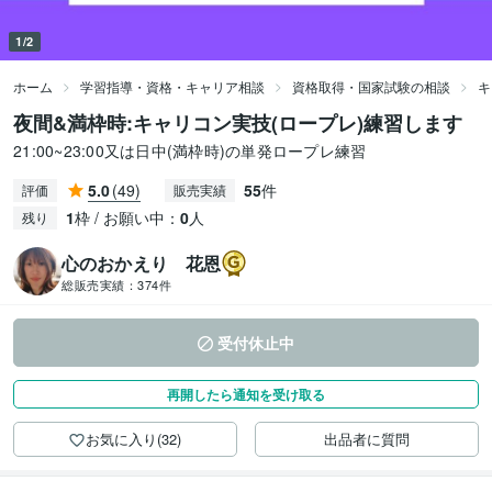
1/2
ホーム
学習指導・資格・キャリア相談
資格取得・国家試験の相談
キ
夜間&満枠時:キャリコン実技(ロープレ)練習します
21:00~23:00又は日中(満枠時)の単発ロープレ練習
5.0
(49)
55
件
評価
販売実績
1
枠 / お願い中：
0
人
残り
心のおかえり 花恩
総販売実績：
374件
受付休止中
再開したら通知を受け取る
お気に入り(32)
出品者に質問