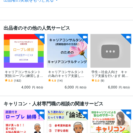
心のおかえり～花恩～
2021年12月 ~ 現在
株式会社ウェルファン
2015年2月 ~ 2020年7月
アズワン訪問看護ステーション
2012年1月 ~ 2015年2月
株式会社京阪百貨店
1998年3月 ~ 2004年5月
出品者のその他の人気サービス
受賞歴
不登校について
和歌山県主催　再就職支援セミナー「子育てママの幸
せ」
｢キャリア理論全般｣養成講座での使用テキスト
資格・検定
キャリアコンサルタント
取得年 : 2020年
得意分野
キャリアコンサルタント
キャリアコンサルタント
学生～社会人向け キャ
悩み相談・カウンセリング
子育て、不登校、働くママ支援
実技(ロープレ)練習します
の為のキャリア支援しま
リア支援を行います 就
8割以上がリピーター‼1回
す 「あなたはなぜ、キャ
活、転職、生活etc.キャリ
子育て 働くママ
5.0
(182)
4.9
(14)
5.0
(9)
～3回まで実施回数を選べ
リアコンサルタントにな
アコンサルタントによる
4,000
6,000
6,000
ます☆
りたかったのか？」
思考整理
円
/60分
円
/60分
円
/60分
キャリコン・人材専門職の相談の関連サービス