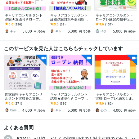
キャリアコンサルタント
キャリアコンサルタント
キャリアコンサルタント
試験★逐語付きロープレ
論述試験対策を個別指導
ロープレ練習の相手役や
します 頭が真っ白堂々巡
します キャリ協/JCDA対
ります 実績多数！オール
5.0
(336)
5.0
(68)
5.0
(137)
りキャリコン試験の悩み
応プロの丁寧な添削＆ビ
A判定合格を8割輩出＆面
5,000
6,000
5,000
解消キャリ協/JCDA
デオチャットで解説
接70点超の高得点も
キャリア テイクオフ CC＿SASAKI
キャリア テイクオフ CC＿SASAKI
ゆきこ 仕事とキャリアの先生
円
/60分
円
/60分
円
/60分
このサービスを見た人はこちらもチェックしています
国家資格キャリアコンサ
キャリアコンサルタント
キャリアコンサルタント
ルタント実技をご支援し
試験★逐語付きロープレ
実技(ロープレ)練習します
ます 【50分】2級技能士
します 頭が真っ白堂々巡
8割以上がリピーター‼1回
5.0
(271)
5.0
(336)
5.0
(182)
から本質を学び、出来る
りキャリコン試験の悩み
～3回まで実施回数を選べ
4,000
5,000
4,000
を伸ばす／増やす
解消キャリ協/JCDA
ます☆
Career Number／2級技能士
キャリア テイクオフ CC＿SASAKI
心のおかえり 花恩
円
/50分
円
/60分
円
/60分
よくある質問
JCDA/キャリ協、どちらの試験団体でも対応可能ですか？