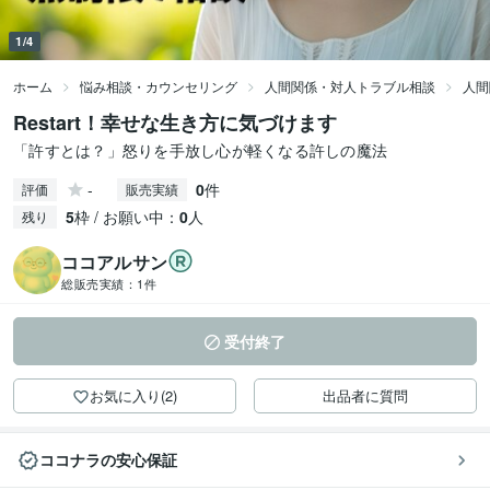
1/4
ホーム
悩み相談・カウンセリング
人間関係・対人トラブル相談
人間
Restart！幸せな生き方に気づけます
「許すとは？」怒りを手放し心が軽くなる許しの魔法
-
0
件
評価
販売実績
5
枠 / お願い中：
0
人
残り
ココアルサン
総販売実績：
1件
受付終了
お気に入り(2)
出品者に質問
ココナラの安心保証