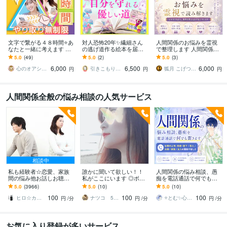
文字で繋がる４８時間⭐️あ
対人恐怖20年✨繊細さん
人間関係のお悩みを霊視
なたと一緒に考えます 恋
の逃げ道作る絵本を届け
で整理します 人間関係の
愛♡モラハラ・HSP思考
ます 人間社会に疲れたあ
悩みと今後の流れを読み
5.0
(49)
5.0
(2)
5.0
(3)
の整理 ✨連続2日間じゃな
なたへ☘️自分を守れる優
解きます
6,000
6,500
6,000
くて⭕️
しい道の見つけ方♥
心のオアシスまどかの部屋
引きこもり女子サクラ✨実績1200件超
狐月 こげつ 霊視鑑定師
円
円
円
人間関係全般の悩み相談の人気サービス
相談中
私も経験者☆恋愛、家族
誰かに聞いて欲しい！！
人間関係の悩み相談、愚
間の悩み他お話しお聴き
私がここにいます ◎ボイ
痴を電話通話で何でも聞
します 心理カウンセラー
スサンプルあり◎ゆっく
きます 仕事の上司・同
5.0
(3966)
5.0
(10)
5.0
(10)
が恋愛・復縁・夫婦問題
り丁寧にお話お聴きしま
僚・部下/恋人/夫婦/家族/
100
100
100
等☆解決策を共有します
す。
友人の関係や苦しさ
ヒロ☆カウンセリング＆コンサルティング
ナツコ 50代女性 ８月限定お値下げ中！
⭐とむ✨心の癒し お悩み相談 恋愛相談
円
/分
円
/分
円
/分
お気に入り登録が多いサービス