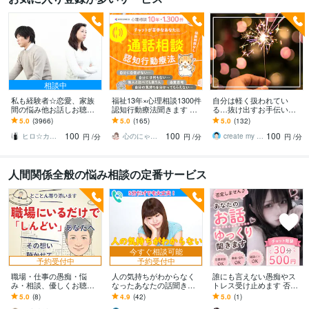
相談中
私も経験者☆恋愛、家族
福祉13年×心理相談1300件
自分は軽く扱われてい
間の悩み他お話しお聴き
認知行動療法聞きます コ
る…抜け出すお手伝いを
します 心理カウンセラー
コナラ10年1300件で人間
します バカにされる、都
5.0
(3966)
5.0
(165)
5.0
(132)
が恋愛・復縁・夫婦問題
関係の悩みに寄り添いア
合よく使われる、マウン
100
100
100
等☆解決策を共有します
ドバイス
トを取られるとき
ヒロ☆カウンセリング＆コンサルティング
心のにゃん友 ゆかこ【うつ・復縁相談】
create my life
円
/分
円
/分
円
/分
人間関係全般の悩み相談の定番サービス
今すぐ相談可能
予約受付中
予約受付中
職場・仕事の愚痴・悩
人の気持ちがわからなく
誰にも言えない愚痴やス
み・相談、優しくお聴き
なったあなたの話聞きま
トレス受け止めます 否定
します お悩み相談/カウン
す 人付き合いで疲れ切っ
しません♪仕事・学校・家
5.0
(8)
4.9
(42)
5.0
(1)
セリング/その心ここで休
た心を変えたいあなた
庭のモヤモヤ吐き出して