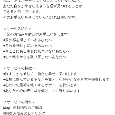
私は、あなたを幸せにすることはできませんが、

あなた自身が幸せな生き方を必ず見つけることが

できると信じています。

そのお手伝いをさせていただければ幸いです。

＜サービス紹介＞  

下記のお悩みを解決のお手伝いをします

●孤独感を感じているあなたへ  

●自分を許せずにいるあなたへ  

●今ここにある幸せに気づけないあなたへ  

●心の軽やかさを取り戻したいあなたへ  

＜サービスの特徴＞  

●許すことを通じて、新たな幸せに気づけます  

●孤独に悩んでいるあなたを支え、心軽やかな生き方を提案します  

●心の中の重荷を軽くするサポートを行います  

●あなたの心の声に耳を傾け、共に寄り添います

＜サービスの流れ＞  

step1 依頼内容のご確認  

step2 お悩みのヒアリング  
