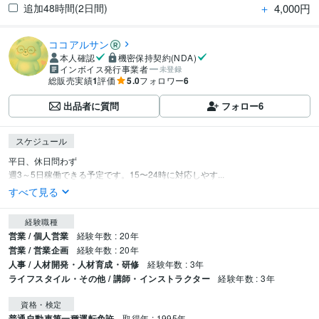
＋
4,000円
追加48時間(2日間)
ココアルサン
本人確認
機密保持契約(NDA)
インボイス発行事業者
未登録
総販売実績
1
評価
5.0
フォロワー
6
出品者に質問
フォロー
6
スケジュール
平日、休日問わず

週3～5日稼働できる予定です。15〜24時に対応しやす...
すべて見る
経験職種
営業 / 個人営業
経験年数 : 20年
営業 / 営業企画
経験年数 : 20年
人事 / 人材開発・人材育成・研修
経験年数 : 3年
ライフスタイル・その他 / 講師・インストラクター
経験年数 : 3年
資格・検定
普通自動車第一種運転免許
取得年 : 1995年