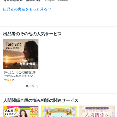
出品者の実績をもっと見る
ビジネス・クリエイティブツール
ChatGPT:1年
Bard:1年
CapCut:1年
Canva:2年
その他ツール
VREW:1年
出品者のその他の人気サービス
得意分野
悩み相談・カウンセリング
悩み相談・恋愛相談・話し相手
【恋愛相談】
人間関係・仕事
愚痴・不満・その他
許せば、今この瞬間に幸
せがあふれ出ます ひとり
で悩む夜に…心が軽くな
5.0
(1)
る“許し”の魔法
9,000
円
人間関係全般の悩み相談の関連サービス