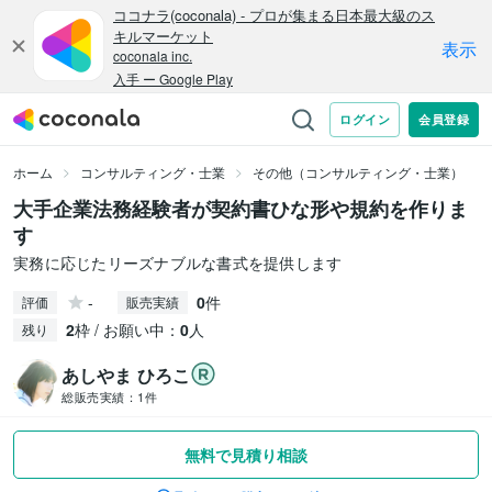
ホーム
コンサルティング・士業
その他（コンサルティング・士業）
大手企業法務経験者が契約書ひな形や規約を作りま
す
実務に応じたリーズナブルな書式を提供します
-
0
件
評価
販売実績
2
枠 / お願い中：
0
人
残り
あしやま ひろこ
総販売実績：
1件
無料で見積り相談