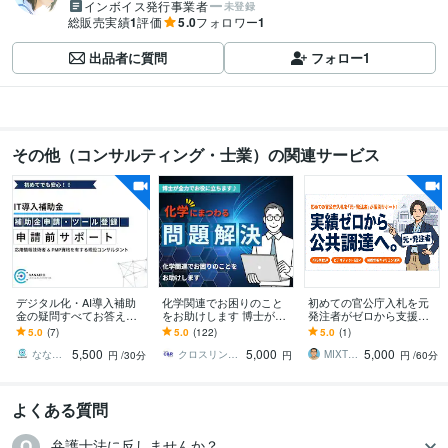
インボイス発行事業者
未登録
総販売実績
1
評価
5.0
フォロワー
1
出品者に質問
フォロー
1
その他（コンサルティング・士業）の関連サービス
デジタル化・AI導入補助
化学関連でお困りのこと
初めての官公庁入札を元
金の疑問すべてお答えし
をお助けします 博士が懇
発注者がゼロから支援し
ます 【初めてでも安心】
切丁寧に化学にまつわる
ます 実績ゼロから公共調
5.0
(7)
5.0
(122)
5.0
(1)
応用情報技術者 の有資格
問題の解決にお役に立ち
達へ。元発注者が個別サ
5,500
5,000
5,000
者が万全のサポート
ます
ポート
なないろバックオフィス
クロスリンク＆リサーチ
MIXTRY
円
/30分
円
円
/60分
よくある質問
弁護士法に反しませんか？