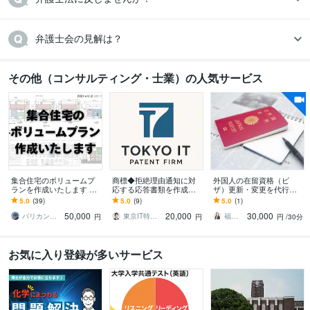
弁護士会の見解は？
その他（コンサルティング・士業）の人気サービス
集合住宅のボリュームプ
商標◆拒絶理由通知に対
外国人の在留資格（ビ
ランを作成いたします ～
応する応答書類を作成し
ザ）更新・変更を代行し
その土地に最適なプラン
ます 商標登録を諦めない
ます ★行政書士が煩雑な
5.0
(39)
5.0
(9)
5.0
(1)
をお届け～
で。拒絶理由通知が届い
書類作成から入管申請ま
50,000
20,000
30,000
ても弁理士が安心対応
でトータルサポート
バリカン（ナカガワ）
東京IT特許事務所_Isayama
福祉法務の清水行政書士事務所
円
円
円
/30分
お気に入り登録が多いサービス