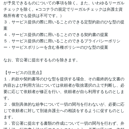
が予見できるものについての事項を除く。また、いわゆるリーガル
チェックを除く。※ココナラの規定でリーガルチェックは弁護士資
格所有者でも提供は不可です。）

３．サービス提供の際に用いることのできる定型約款のひな型の提
案

４．サービス提供の際に用いることのできる契約書の提案

５．サービス提供の際に用いることのできるプライバシーポリシ
ー・サービスポリシーを含む各種ポリシーのひな型の提案

なお、官公署に提出するものを除きます。

【サービスの注意点】

１．約款や契約書等のひな型を提供する場合、その最終的な文書の
内容および利用方法については依頼者が取捨選択の上で判断し、必
要に応じて依頼者が修正を行い、依頼者が自ら利用するものとしま
す。

２．個別具体的な紛争について一切の関与を行わないが、必要に応
じて依頼者に対して別途弁護士への相談をするように促すものとし
ます。

３．官公署に提出する書類の作成について一切の関与を行わず、弁