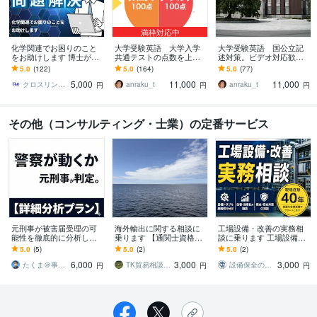
満枠対応中
化学関連でお困りのこと
大学受験英語 大学入学
大学受験英語 国公立記
をお助けします 博士が懇
共通テストの点数を上げ
述対策。ビデオ対応歓迎
切丁寧に化学にまつわる
ます ビデオチャット利用
します 採点基準を明確
5.0
(122)
5.0
(164)
5.0
(77)
問題の解決にお役に立ち
でリスニングに強い。正
に！あなたの答案を客観
5,000
11,000
11,000
ます
解の根拠を明確に。
的に評価・改善！
クロスリンク＆リサーチ
anraku_t
anraku_t
円
円
円
その他（コンサルティング・士業）の定番サービス
元刑事が被害届受理の可
海外輸出に関する相談に
工場設備・改善の実務相
能性を徹底的に分析しま
乗ります 【通関士資格保
談に乗ります 工場設備の
す 警察の判断基準で事案
有】貿易における問題を
悩みを現場目線で解決し
5.0
(5)
5.0
(2)
5.0
(2)
を分析し【相談内容整理
解決します。
ます
6,000
3,000
3,000
メモ】を作成
たくま＠事件相談（警察官歴15年）
TK貿易相談事務所
設備保全のつかさ
円
円
円