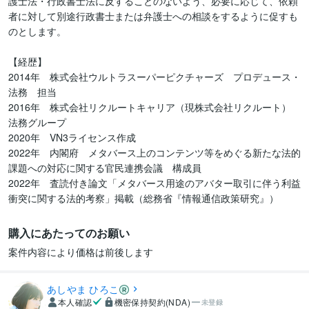
護士法・行政書士法に反することのないよう、必要に応じて、依頼
者に対して別途行政書士または弁護士への相談をするように促すも
のとします。

【経歴】

2014年　株式会社ウルトラスーパーピクチャーズ　プロデュース・
法務　担当

2016年　株式会社リクルートキャリア（現株式会社リクルート）　
法務グループ

2020年　VN3ライセンス作成

2022年　内閣府　メタバース上のコンテンツ等をめぐる新たな法的
課題への対応に関する官民連携会議　構成員

2022年　査読付き論文「メタバース用途のアバター取引に伴う利益
衝突に関する法的考察」掲載（総務省『情報通信政策研究』）
購入にあたってのお願い
案件内容により価格は前後します
あしやま ひろこ
本人確認
機密保持契約(NDA)
未登録