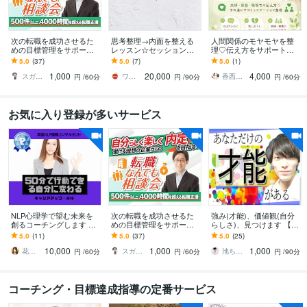
次の転職を成功させるた
思考整理→内面を整える
人間関係のモヤモヤを整
めの目標管理をサポート
レッスン☆セッションま
理♡伝え方をサポートし
します 転職に関するお悩
す うまくいかない理由は
ます 夫婦・家族・職場で
5.0
(37)
5.0
(7)
5.0
(1)
み解消、目的・目標管理
自分の内側にある。思考
の伝え方♡すれ違いやコ
1,000
20,000
4,000
のお手伝い
から変えてみよう。
ミュニケーション整理
スガケン｜採用者の心をがっちり掴む転職術
ワンダリング（最終形態w）
香西 浬希（こうざい りの）カウンセラー
円
/60分
円
/90分
円
/60分
お気に入り登録が多いサービス
NLP心理学で望む未来を
次の転職を成功させるた
強み(才能)、価値観(自分
創るコーチングします 夢
めの目標管理をサポート
らしさ)、見つけます 【転
をあきらめないで❗50分
します 転職に関するお悩
職･就職】【自己分析】心
5.0
(11)
5.0
(37)
5.0
(25)
で、行動できる人に変え
み解消、目的・目標管理
理学で【やりたいこと】
10,000
1,000
1,000
ます✨
のお手伝い
もサポート
花音（canon）☘️開運☘️幸せコーチ
スガケン｜採用者の心をがっちり掴む転職術
池ちゃん先生｜話し方×自分発見コーチ｜
円
/60分
円
/60分
円
/90分
コーチング・目標達成指導の定番サービス