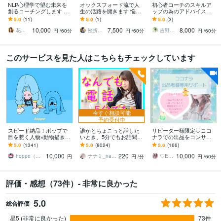
NLP心理学で望む未来を
オックスフォード流で人
初心者コーチのスキルア
創るコーチングします 夢
生の活路を開きます 悩み
ップの為のアドバイスし
をあきらめないで❗50分
を因数分解。オックスフ
ます コーチングスキルを
5.0
(11)
5.0
(1)
5.0
(3)
で、行動できる人に変え
ォード流で人生の勝ち筋
磨く！フィードバック&質
10,000
7,500
8,000
ます✨
を導きます
問にお答えします
花音（canon）☘️開運☘️幸せコーチ
挫折を知るオックスフォード卒｜ローレンス
吉野かずこ｜コアをひらく癒し手
円
/60分
円
/60分
円
/60分
このサービスを見た人はこちらもチェックしています
今すぐ相談可能
予約受付中
スピード納品！ポップで
誰かとちょこっと話した
リピーター様限定♡ココ
目を惹く人物×動物描きま
いとき、5分でもお話聞き
ナラでの出品をコンサル
す 挿絵・動画・グッズな
ます 疲れた～、でもカウ
します ココナラの出品者
5.0
(1341)
5.0
(8024)
5.0
(166)
ど鮮やかな配色で個性を
ンセリングじゃない、な
様、出品を検討している
10,000
220
10,000
出したい方へ
んとなく雑談聞いて～
方、サポートいたします
hoppe（ほっぺ）
ナナミ_nanami
♡Ema♡ヒーリング看護師♡カウンセラー
円
円
/分
円
/60分
評価・感想（73件）- 非常に良かった
5.0
総合評価
星5 (非常に良かった)
73件