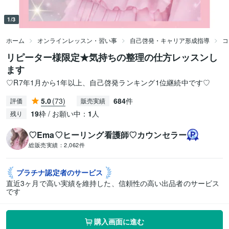
1/3
ホーム
オンラインレッスン・習い事
自己啓発・キャリア形成指導
コ
リピーター様限定★気持ちの整理の仕方レッスンし
ます
♡R7年1月から1年以上、自己啓発ランキング1位継続中です♡
5.0
(73)
684
件
評価
販売実績
19
枠 / お願い中：
1
人
残り
♡Ema♡ヒーリング看護師♡カウンセラー
総販売実績：
2,062件
プラチナ認定者の
サービス
直近3ヶ月で高い実績を維持した、信頼性の高い出品者のサービス
です
購入画面に進む