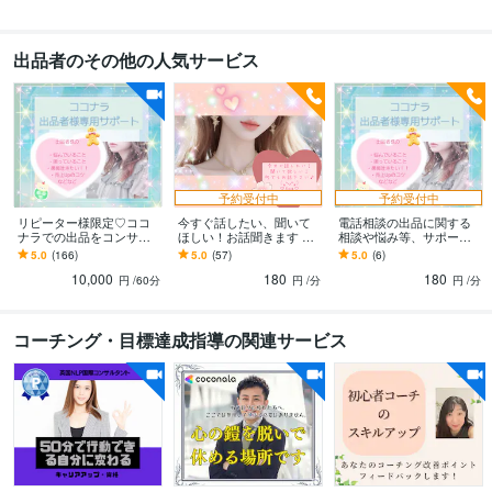
出品者のその他の人気サービス
予約受付中
予約受付中
リピーター様限定♡ココ
今すぐ話したい、聞いて
電話相談の出品に関する
ナラでの出品をコンサル
ほしい！お話聞きます 雑
相談や悩み等、サポート
します ココナラの出品者
談や愚痴など♪なんだかモ
します 困った時の対応
5.0
(166)
5.0
(57)
5.0
(6)
様、出品を検討している
ヤモヤする時…⭐お話しま
や、待機中の暇電など⭐愚
10,000
180
180
方、サポートいたします
せんか？
痴など何でもOKです♪
円
/60分
円
/分
円
/分
コーチング・目標達成指導の関連サービス