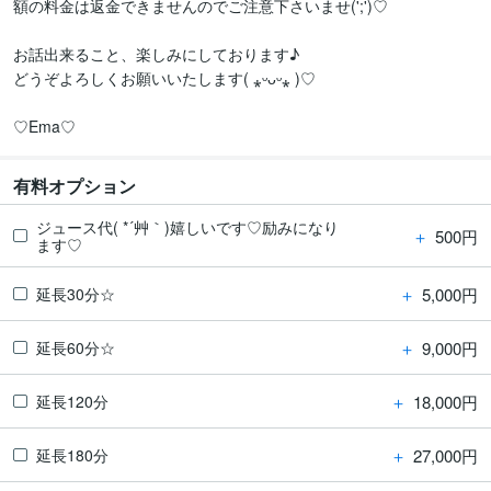
額の料金は返金できませんのでご注意下さいませ(';')♡

お話出来ること、楽しみにしております♪

どうぞよろしくお願いいたします( ⁎ᵕᴗᵕ⁎ )♡

♡Ema♡
有料オプション
ジュース代( *´艸｀)嬉しいです♡励みになり
＋
500円
ます♡
＋
5,000円
延長30分☆
＋
9,000円
延長60分☆
＋
18,000円
延長120分
＋
27,000円
延長180分