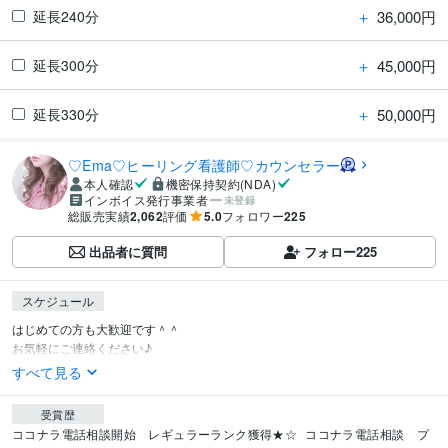
＋
36,000円
延長240分
＋
45,000円
延長300分
＋
50,000円
延長330分
♡Ema♡ヒーリング看護師♡カウンセラー
本人確認
機密保持契約(NDA)
インボイス発行事業者
未登録
総販売実績
2,062
評価
5.0
フォロワー
225
出品者に質問
フォロー
225
スケジュール
はじめての方も大歓迎です＾＾

お気軽にご連絡ください♪
すべて見る
受賞歴
ココナラ電話相談開始　レギュラーランク獲得★☆
ココナラ電話相談　プ