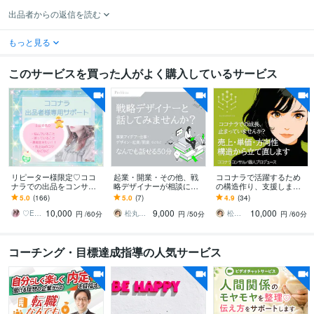
出品者からの返信を読む
もっと見る
このサービスを買った人がよく購入しているサービス
リピーター様限定♡ココ
起業・開業・その他、戦
ココナラで活躍するため
ナラでの出品をコンサル
略デザイナーが相談にの
の構造作り、支援します
します ココナラの出品者
ります 堂々巡りをやめて
ゴールド以上・PRO・コ
5.0
(166)
5.0
(7)
4.9
(34)
様、出品を検討している
課題を整理。次の目標・
コナラ外での実績や資格
10,000
9,000
10,000
方、サポートいたします
行動を設計します
をお持ちの方に
♡Ema♡ヒーリング看護師♡カウンセラー
松丸さりり｜シネステティカ
松丸さりり｜シネステティカ
円
/60分
円
/50分
円
/60分
コーチング・目標達成指導の人気サービス