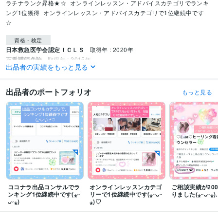
ラチナランク昇格★☆
オンラインレッスン・アドバイスカテゴリでランキ
ング1位獲得
オンラインレッスン・アドバイスカテゴリで1位継続中です
☆
資格・検定
日本救急医学会認定ＩＣＬＳ
取得年 : 2020年
正看護師免許
取得年 : 2015年
出品者の実績をもっと見る
アメリカ心臓協会認定ＢＬＳヘルスケアプロバイダー
取得年 : 2018年
普通自動車免許
取得年 : 2015年
メンタル心理カウンセラー
取得年 : 2023年
出品者のポートフォリオ
もっと見る
上級心理カウンセラー
取得年 : 2023年
音楽能力検定5級
取得年 : 2003年
看護師
取得年 : 2015年
メンタル心理カウンセラー
取得年 : 2022年
上級心理カウンセラー
取得年 : 2022年
普通自動車第一種運転免許
取得年 : 2013年
得意分野
悩み相談・カウンセリング
好きな人の気持ちが知りたい！恋愛相談
不
倫、浮気、略奪愛‥人に話せない恋愛相談
機能不全家族、DV、毒親、家族
ココナラ出品コンサルでラ
オンラインレッスンカテゴ
ご相談実績が20
の問題相談
別れたくない！！復縁攻略、失恋の相談
男性限定☆恋のお悩
ンキング1位継続中です(⁎ᵕ
リーで1位継続中です(⁎ᵕᴗᵕ
りました(⁎ᵕᴗᵕ⁎).
ᴗᵕ⁎)
⁎)♡
み相談室☆
誰にも言えない性に関する悩み相談室♡
恋愛、ビジネス、仕事