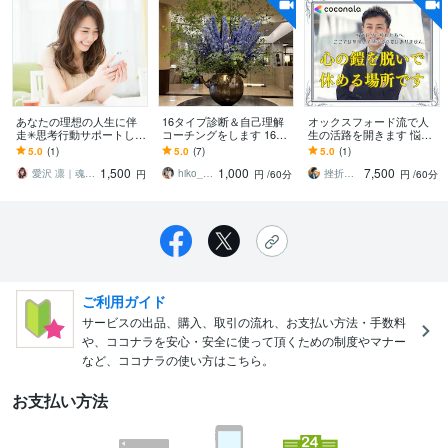
あなたの理想の人生に伴
16タイプ診断＆自己理解
オックスフォード流で人
走✳︎思考行動サポートしま
コーチングをします 16タ
生の活路を開きます 悩み
す コーチングで目標達
イプで自己理解・他己理
を因数分解。オックスフ
5.0
(1)
5.0
(7)
5.0
(1)
成！あなただけの豊かな
解が可能です【はじめて
ォード流で人生の勝ち筋
1,500
1,000
7,500
人生を手にしましょう
の方】
を導きます
愛沢 凛｜魂の遺伝子コード｜婚活の法則
hiko_nf222
挫折を知るオックスフォード卒｜ローレンス
円
円
/60分
円
/60分
ご利用ガイド
サービスの出品、購入、取引の流れ、お支払い方法・手数料
や、ココナラを安心・安全に使って頂くための制度やマナー
など、ココナラの使い方はこちら。
お支払い方法