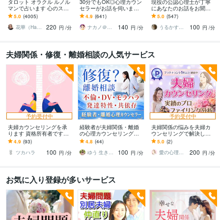
タロット オラクル ルノル
30分でもOK◎心理カウン
現役の公認心理士が丁寧
マンで占います 心のスト
セラーがお話を伺います
にあなたのお話をお聞き
レスケア 心理学と占いの
モヤモヤ、落ち込み、不
します 日ごろの悩み事か
5.0
(4005)
4.9
(641)
5.0
(547)
融合
安など心の悩みを専門家
ら精神症状まであなたの
220
140
100
が出口へ導きます
お話をお聞かせください
花華（Hana＊Hana）
ナカノ＠傾聴と的確さで出口に導く脳のプロ
うるかす◇公認心理士◇
円
/分
円
/分
円
/分
夫婦関係・修復・離婚相談の人気サービス
予約受付中
予約受付中
夫婦カウンセリングを承
経験者が夫婦関係・離婚
夫婦関係の悩みを夫婦カ
ります 資格所有者ですの
の心理カウンセリングし
ウンセリングで解決しま
で安心してご相談下さ
ます 修復？離婚？再婚？
す 私も経験者☆夫も妻も
4.9
(93)
4.8
(44)
5.0
(2)
い。
人生の岐路に悩むあなた
同時対応・現実的な夫婦
100
100
200
をサポートします
関係の改善策を提示
ツカハラ
ゆう 生きづらさをひも解き解放します
愛の心理分析プロファイラーMICOTO♥
円
/分
円
/分
円
/分
お気に入り登録が多いサービス