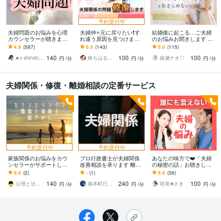
予約受付中
夫婦問題のお悩みを心理
夫婦仲⭐️元に戻りたい❗️す
結婚後に起こる…ご夫婦
カウンセラーが聴きます
れ違う原因を見つけます
のお悩みお聞きします 付
この先どうするべきなの
夫婦問題／離婚／別居／
き合った当初の好き❤️か
4.9
(587)
5.0
(143)
5.0
(115)
か、プロと一緒に見つけ
浮気／レス／不倫／愚痴
ら新しいレベルの好き❤️
140
100
100
てみませんか？
／借金／相談
へ✨
■♬shindoe Room♬■
柊ちはる❤️主婦のお悩み相談Room❤️
綾瀬ナオ♡
円
/分
円
/分
円
/分
夫婦関係・修復・離婚相談の定番サービス
予約受付中
予約受付中
家族関係のお悩みをカウ
プロ行政書士が夫婦関係
あなたの味方で❤️「夫婦
ンセラーがサポートしま
改善相談を承ります 離
の秘密の話」お聴きしま
す 気持ちに合わせて☆モ
婚、婚前契約書の作成を
す ⭐些細なことから深刻
5.0
(2)
-
(1)
5.0
(36)
ヤモヤ発散・思考の整
はじめ様々な夫婦問題を
な悩みまで、先ずはご相
140
240
100
理・関係分析・対処法
扱う専門家
談ください❤️
心理と法務のカウンセラー
南本町行政書士事務所
咲喜❀さき
円
/分
円
/分
円
/分