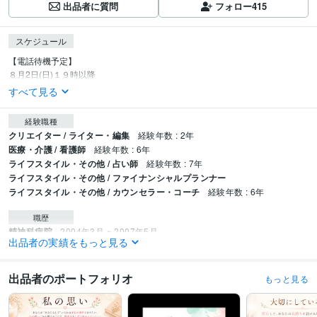
出品者に質問
フォロー
415
スケジュール
【電話待機予定】

８月2日(日)１９時以降
すべて見る
経験職種
クリエイター / ライター・編集
経験年数 : 2年
医療・介護 / 看護師
経験年数 : 6年
ライフスタイル・その他 / 占い師
経験年数 : 7年
ライフスタイル・その他 / ファイナンシャルプランナー
ライフスタイル・その他 / カウンセラー・コーチ
経験年数 : 6年
職歴
精神科病院
2004年3月 ~ 2007年5月
出品者の実績をもっと見る
高齢者施設
2007年8月 ~ 2010年2月
こころの木（フリーランスカウンセラー）
2018年5月 ~ 現在
2021年3月
~ 現在
2024年2月 ~ 現在
2021年3月 ~ 現在
出品者のポートフォリオ
もっと見る
受賞歴
「心理学の仕事　キャリアを考える」様で、心について筆跡
市民の方に向