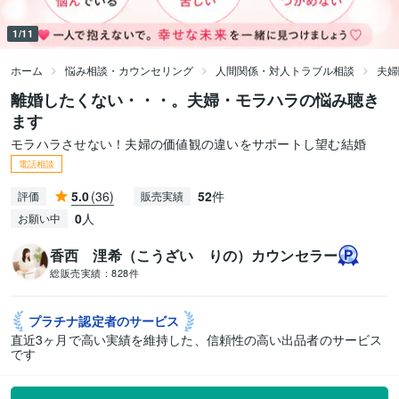
1/11
ホーム
悩み相談・カウンセリング
人間関係・対人トラブル相談
夫婦
離婚したくない・・・。夫婦・モラハラの悩み聴き
ます
モラハラさせない！夫婦の価値観の違いをサポートし望む結婚
電話相談
5.0
(36)
52
件
評価
販売実績
0
人
お願い中
香西 浬希（こうざい りの）カウンセラー
総販売実績：
828件
プラチナ認定者の
サービス
直近3ヶ月で高い実績を維持した、信頼性の高い出品者のサービス
です