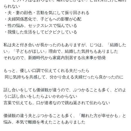
られない

・夫・妻の顔色・言動を気にして振り回される

・夫婦関係悪化で、子どもへの影響が心配

・性の悩み、セックスレスで悩んでいる

・我慢した生活をしてビクビクしている

私は夫と付き合いが長かったのもありますが、じつは、「結婚した
い」「子どもがほしい」理由で、結婚した気持ちもありました

それなので、新婚時代から家庭内別居する出来事が勃発

もっと、優しい口調で伝えてくれる夫だったら

 同じ気持ちを共感して、分かり合える夫婦だったら良かったのに

話し合いをしても価値観が違うので、ぶつかることも多く、どのよ
うに話し合いをしたらよいかわからない

言葉で伝えても、口が達者なので跳ね返されて伝わらない

価値観の違う夫とぶつかることも多く、「離れた方が幸せかも」と
悩み、本気で離婚を考えたこともありました
