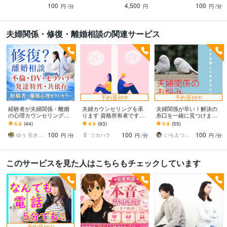
100
4,500
100
安心できる場所
を育てる２週間
形一緒に見つけましょう
円
/分
円
円
/分
アドラー心理学勇気づけセミナー初級終了:8年
漢方コーディネーター:7年
宇宙盤ファミリーコンサルタント:7年
星の錬金術アルケミスト(オリジナル占星術):5年
夫婦関係・修復・離婚相談の関連サービス
心屋風 ミユキーズカウンセリングマスターコース卒業:5年
１級心理カウンセラー:1年
心理カウンセラー資格プロコース終了:1年
アンガーコントロールスペシャリスト:1年
SNSカウンセラー:5年
得意分野
悩み相談・カウンセリング
自分に対する悩み（性格・自己肯定感)
嘔吐恐
怖症・不安・恐怖の悩み
結婚・夫婦関係・モラハラ・価値観の悩み
子育
予約受付中
予約受付中
ての悩み（イヤイヤ期・育児ストレス）
HSP・繊細・敏感体質の悩み
愛
経験者が夫婦関係・離婚
夫婦カウンセリングを承
夫婦関係が辛い！解決の
の心理カウンセリングし
ります 資格所有者ですの
糸口を一緒に見つけます
着障害・アダルトチルドレン・共依存
感情整理・感情とのつきあい方
お
ます 修復？離婚？再婚？
で安心してご相談下さ
夫婦関係を修復したいか
4.8
(44)
4.9
(93)
4.9
(55)
金の悩み・家計のストレス
ペットロス
人生の岐路に悩むあなた
い。
解消したいのか一緒に答
100
100
100
をサポートします
えを探しましょう
ゆう 生きづらさをひも解き解放します
ツカハラ
いちえつむぐ☆婚活アドバイス12年
円
/分
円
/分
円
/分
夫婦
ストレス
モラハラ
結婚
価値観の違い
繊細
本質
hsp
共依存
ペットロス
占い
自分らしさとつながる・自分を知る
夫婦関係・家族関係を読み解く
このサービスを見た人はこちらもチェックしています
子どもの個性と才能を活かす子育て占い
お金・お財布鑑定
仕事・適職鑑
定
体質・心の傾向を読み解く健康鑑定
夫婦
親子
モラハラ
子育て
魂の本質
結婚
星の錬金術
お金
財布
健康
学歴
医学技術福祉専門学校
2000年3月 ~ 2002年2月
予約受付中