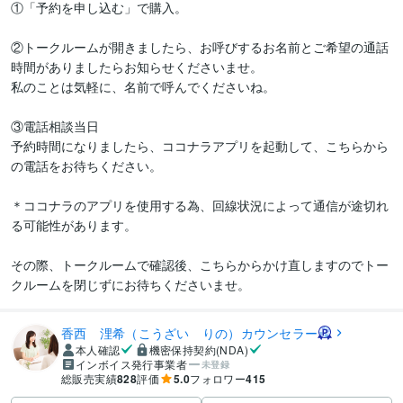
①「予約を申し込む」で購入。

②トークルームが開きましたら、お呼びするお名前とご希望の通話
時間がありましたらお知らせくださいませ。

私のことは気軽に、名前で呼んでくださいね。

③電話相談当日

予約時間になりましたら、ココナラアプリを起動して、こちらから
の電話をお待ちください。

＊ココナラのアプリを使用する為、回線状況によって通信が途切れ
る可能性があります。

その際、トークルームで確認後、こちらからかけ直しますのでトー
クルームを閉じずにお待ちくださいませ。
香西 浬希（こうざい りの）カウンセラー
本人確認
機密保持契約(NDA)
インボイス発行事業者
未登録
総販売実績
828
評価
5.0
フォロワー
415