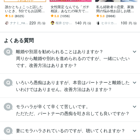
看護高等専修学校
2002年3月 ~ 2004年2月
誰かとちょこっと話した
女性限定 なんでも「ガチ
私も経験者☆恋愛、家族
東京ビジネスカウンセラー学院
2022年7月 ~ 2023年11月
いとき、5分でもお話聞き
相談」あなたの味方で話
間の悩み他お話しお聴き
ます 疲れた～、でもカウ
ます 男性目線で、あなた
します 心理カウンセラー
5.0
(8025)
5.0
(1056)
5.0
(3968)
ンセリングじゃない、な
の恋の“答え”を言葉にしま
が恋愛・復縁・夫婦問題
220
140
100
んとなく雑談聞いて～
す。
等☆解決策を共有します
ナナミ_nanami
桜井 ひかる｜経験豊富の恋愛相談室
ヒロ☆カウンセリング＆コンサルティング
円
/分
円
/分
円
/分
よくある質問
離婚や別居を勧められることはありますか？

周りから離婚や別れを進められるのですが、一緒にいたい
です。改善方法はありますか？
いろいろ愚痴はありますが、本音はパートナーと離婚した
いわけではありません。改善方法はありますか？
モラハラが辛くて辛くて苦しいです。

ただただ、パートナーの愚痴を吐き出しても良いですか？
妻にモラハラされているのですが、聴いてくれますか？