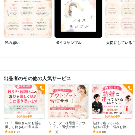
けた「アンガーマネジメント講座」の講師
「交流分析」の職場研修講師
市民の方に向けた「アンガーマネジメント講座」リクエスト開催
資格のキ
ャリカレカタログに2回掲載
資格・検定
介護福祉士
取得年 : 2001年
社会福祉主事任用資格
取得年 : 2001年
私の思い
ボイスサンプル
大切にしている
准看護師
取得年 : 2003年
愛玩動物飼養管理士2級
取得年 : 2010年
アロマコーディネーター
取得年 : 2016年
夫婦カウンセラー
取得年 : 2018年
チャイルドカウンセラー
取得年 : 2018年
家族療法カウンセラー
取得年 : 2018年
出品者のその他の人気サービス
マインドフルネススペシャリスト
取得年 : 2022年
食品衛生責任者
取得年 : 2024年
オンライン心理カウンセラー
取得年 : 2024年
3級FP技能士
取得年 : 2024年
ビジネス・クリエイティブツール
予約受付中
予約受付中
Word:10年
HSP・繊細さんのお話を
リピーター様限定♡アウ
結婚に迷っている・・・
優しく聴き心に寄り添い
トプット習慣サポートし
結婚の不安・悩みお聴き
その他ツール
ます 深く考えすぎて傷つ
ます 考えすぎて動けない
します 後悔しない結婚応
5.0
(10)
-
(1)
5.0
(9)
臼井式 レイキ サード :8年
子育てコーチング通信講座終了:8年
き疲れるhsp・繊細さんの
方へ♡行動力・自己受容
援♡あなたの望む結婚の