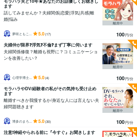
モラハラ夫と10年★あなたのお話優しくお聴きし
ます
話してみませんか？夫婦関係|恋愛|浮気|共感|離
婚|悩み
離席中
5.0
100
夢咲ともこ...
(17)
円/分
夫婦仲が限界❓️浮気❓️不倫❓️まず丁寧に伺います
夫婦関係修復？離婚も視野に？コミュニケーショ
ンを改善したい？
離席中
5.0
100
心理学博士...
(4)
円/分
モラハラやDV/経験者の私がその気持ち受け止め
ます
離婚すべきか我慢するか/身近な人には言えない夫
婦問題聴きます
離席中
5.0
100
博多のまろ...
(30)
円/分
注意❗神経やられる前に『今すぐ』お聞きします