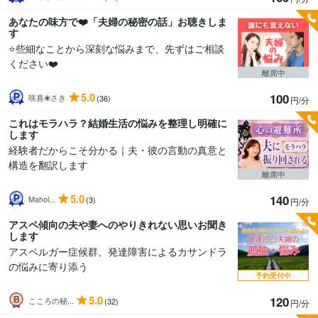
あなたの味方で❤️「夫婦の秘密の話」お聴きしま
す
⭐些細なことから深刻な悩みまで、先ずはご相談
ください❤️
離席中
5.0
100
咲喜❀さき
(36)
円/分
これはモラハラ？結婚生活の悩みを整理し明確に
します
経験者だからこそ分かる｜夫・彼の言動の真意と
構造を翻訳します
離席中
5.0
140
Mahol...
(3)
円/分
アスペ傾向の夫や妻へのやりきれない思いお聞き
します
アスペルガー症候群、発達障害によるカサンドラ
の悩みに寄り添う
予約受付中
5.0
120
こころの秘...
(32)
円/分