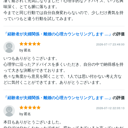
凄く癒されて元気になりました！心理学的なアドバイス、いつも興
味深く、とても腑に落ちます。

今までと同じ行動では自分自身変わらないので、少しだけ勇気を持
っていつもと違う行動を試してみます。
経験者が夫婦関係・離婚の心理カウンセリングします 修復？離婚？再婚？人生の岐路に悩むあなたをサポートします
の評価
2026-07-17 23:49:00
by 匿名
いつもありがとうございます。

心理学に沿ったアドバイスを多くいただき、自分の中で納得感を持
って大きな決断ができております。

色々な角度から意見を聞くことで、1人では思い付かない考え方な
どに気付くことができてます。ありがとうございます。
経験者が夫婦関係・離婚の心理カウンセリングします 修復？離婚？再婚？人生の岐路に悩むあなたをサポートします
の評価
2026-07-12 22:05:13
by 匿名
本日もありがとうございました。

自分では分からなかったですが、変わってきていると言っていただ