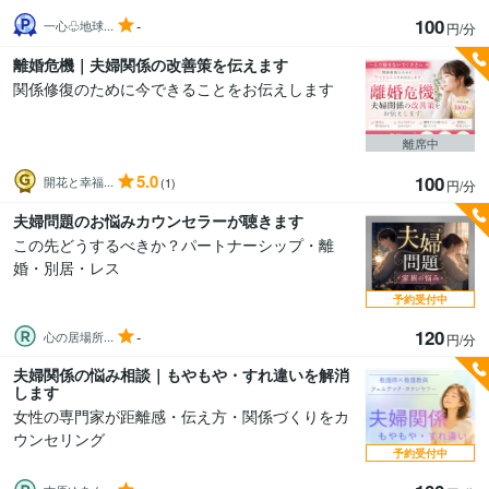
100
-
一心♧地球...
円/分
離婚危機｜夫婦関係の改善策を伝えます
関係修復のために今できることをお伝えします
離席中
5.0
100
開花と幸福...
(1)
円/分
夫婦問題のお悩みカウンセラーが聴きます
この先どうするべきか？パートナーシップ・離
婚・別居・レス
予約受付中
120
-
心の居場所...
円/分
夫婦関係の悩み相談｜もやもや・すれ違いを解消
します
女性の専門家が距離感・伝え方・関係づくりをカ
ウンセリング
予約受付中