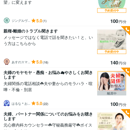
望」に変えます
予約受付中
5.0
100
ジングルヴ...
(1)
円/分
親権•離婚のトラブル聞きます
メッセージではなく電話で話を聞きたい！と、い
う方はこちらから
予約受付中
5.0
140
あすのスマ...
(16)
円/分
夫婦のモヤモヤ・愚痴・お悩み☁やさしくお聞き
します
夫婦関係の電話相談☘️夫や妻からのモラハラ・喧
嘩・不倫・別居
離席中
5.0
100
はるな＊お...
(22)
円/分
夫婦、パートナー関係についてのお悩みをお聴き
します
元心療内科カウンセラー☘️守秘義務厳守☘️ボイス