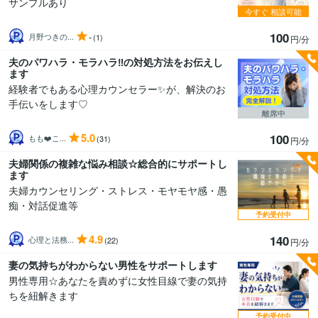
サンプルあり
今すぐ
相談可能
100
-
月野つきの...
(1)
円/分
夫のパワハラ・モラハラ‼️の対処方法をお伝えし
ます
経験者でもある心理カウンセラー✨が、解決のお
手伝いをします♡
離席中
5.0
100
もも❤️こ...
(31)
円/分
夫婦関係の複雑な悩み相談☆総合的にサポートし
ます
夫婦カウンセリング・ストレス・モヤモヤ感・愚
痴・対話促進等
予約受付中
4.9
140
心理と法務...
(22)
円/分
妻の気持ちがわからない男性をサポートします
男性専用☆あなたを責めずに女性目線で妻の気持
ちを紐解きます
予約受付中