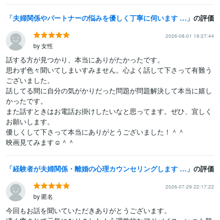
夫婦関係やパートナーの悩みを優しく丁寧に伺います 不妊や浮気、DVにモラハラ、レスや愚痴まで話せる場所
の評価
2026-08-01 19:27:44
by 女性
話する方が見つかり、本当にありがたかったです。

思わず色々聞いてしまいすみません。心よく話して下さって有難う
ございました。

話してる間に自分の気がかりだった問題が問題解決して本当に嬉し
かったです。

また話すときはお電話お掛けしたいなと思ってます。ぜひ、宜しく
お願いします。

優しくして下さって本当にありがとうございました！＾＾

映画見てみます☺︎＾＾
経験者が夫婦関係・離婚の心理カウンセリングします 修復？離婚？再婚？人生の岐路に悩むあなたをサポートします
の評価
2026-07-29 22:17:22
by 匿名
今回もお話を聞いていただきありがとうございます。
