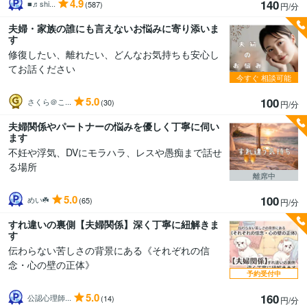
4.9
140
■♬shi...
(587)
円/分
夫婦・家族の誰にも言えないお悩みに寄り添いま
す
修復したい、離れたい、どんなお気持ちも安心し
てお話ください
今すぐ
相談可能
5.0
100
さくら＠こ...
(30)
円/分
夫婦関係やパートナーの悩みを優しく丁寧に伺い
ます
不妊や浮気、DVにモラハラ、レスや愚痴まで話せ
る場所
離席中
5.0
100
めい☘️
(65)
円/分
すれ違いの裏側【夫婦関係】深く丁寧に紐解きま
す
伝わらない苦しさの背景にある《それぞれの信
念・心の壁の正体》
予約受付中
5.0
160
公認心理師...
(14)
円/分