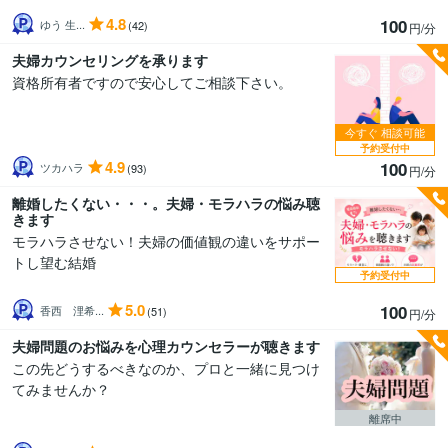
4.8
100
ゆう 生...
(42)
円/分
夫婦カウンセリングを承ります
資格所有者ですので安心してご相談下さい。
今すぐ
相談可能
予約受付中
4.9
100
ツカハラ
(93)
円/分
離婚したくない・・・。夫婦・モラハラの悩み聴
きます
モラハラさせない！夫婦の価値観の違いをサポー
トし望む結婚
予約受付中
5.0
100
香西 浬希...
(51)
円/分
夫婦問題のお悩みを心理カウンセラーが聴きます
この先どうするべきなのか、プロと一緒に見つけ
てみませんか？
離席中