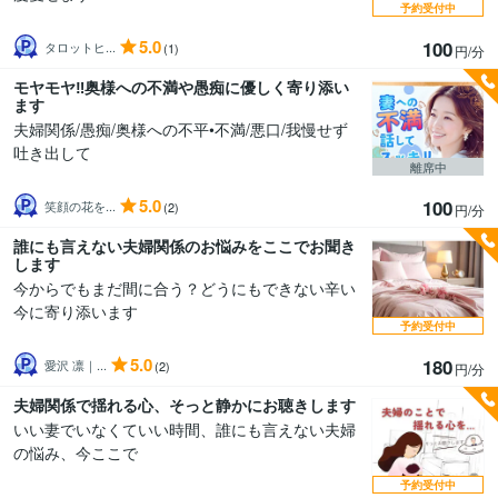
予約受付中
5.0
100
タロットヒ...
(1)
円/分
モヤモヤ‼︎奥様への不満や愚痴に優しく寄り添い
ます
夫婦関係/愚痴/奥様への不平•不満/悪口/我慢せず
吐き出して
離席中
5.0
100
笑顔の花を...
(2)
円/分
誰にも言えない夫婦関係のお悩みをここでお聞き
します
今からでもまだ間に合う？どうにもできない辛い
今に寄り添います
予約受付中
5.0
180
愛沢 凛｜...
(2)
円/分
夫婦関係で揺れる心、そっと静かにお聴きします
いい妻でいなくていい時間、誰にも言えない夫婦
の悩み、今ここで
予約受付中