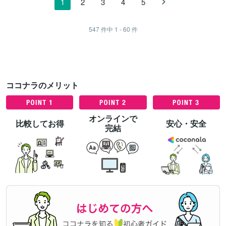
1
2
3
4
5
547
件中
1 - 60
件
ココナラのメリット
オンラインで
比較してお得
安心・安全
完結