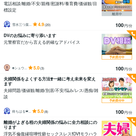
電話相談/離婚/不安/親権/慰謝料/養育費/価値観/目
標設定
離席中
4.9
100
雪水三つ葉...
(20)
円/分
DVのお悩みに寄り添います
元警察官だから言える的確なアドバイス
予約受付中
5.0
100
♣︎シュウ...
(3)
円/分
夫婦関係をよくする方法❣️一緒に考え未来を変え
ます
夫婦問題/価値観/離婚/別居/不安/悩み/レス/愚痴/雑
談
予約受付中
5.0
100
柊ちはる❤...
(8)
円/分
離婚がよぎる程の夫婦関係の悩みに全力相談にの
ります
浮気不倫復縁喧嘩性癖セックスレス❗DV❗モラハラ