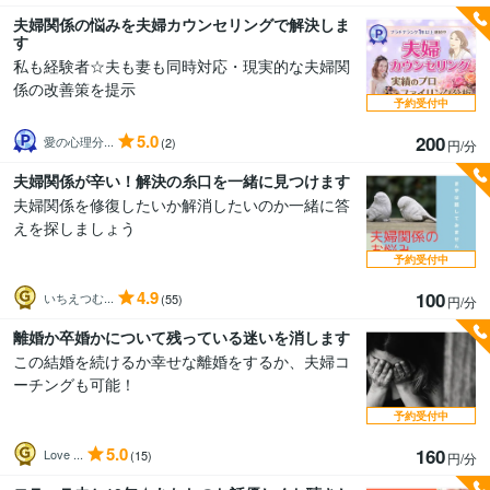
夫婦関係の悩みを夫婦カウンセリングで解決しま
す
私も経験者☆夫も妻も同時対応・現実的な夫婦関
係の改善策を提示
予約受付中
5.0
200
愛の心理分...
(2)
円/分
夫婦関係が辛い！解決の糸口を一緒に見つけます
夫婦関係を修復したいか解消したいのか一緒に答
えを探しましょう
予約受付中
4.9
100
いちえつむ...
(55)
円/分
離婚か卒婚かについて残っている迷いを消します
この結婚を続けるか幸せな離婚をするか、夫婦コ
ーチングも可能！
予約受付中
5.0
160
Love ...
(15)
円/分