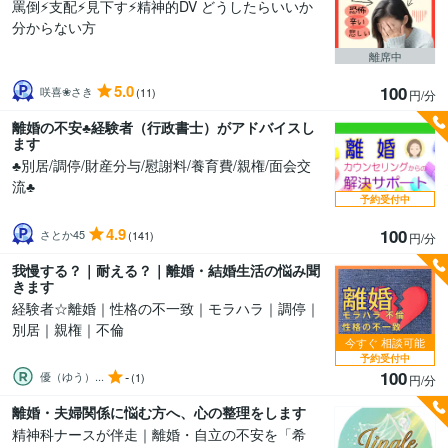
罵倒⚡支配⚡見下す⚡精神的DV どうしたらいいか
分からない方
離席中
5.0
100
咲喜❀さき
(11)
円/分
離婚の不安♣経験者（行政書士）がアドバイスし
ます
♣別居/調停/財産分与/慰謝料/養育費/親権/面会交
流♣
予約受付中
4.9
100
さとか45
(141)
円/分
我慢する？｜耐える？｜離婚・結婚生活の悩み聞
きます
経験者☆離婚｜性格の不一致｜モラハラ｜調停｜
別居｜親権｜不倫
今すぐ
相談可能
予約受付中
100
-
優（ゆう）...
(1)
円/分
離婚・夫婦関係に悩む方へ、心の整理をします
精神科ナースが伴走｜離婚・自立の不安を「希