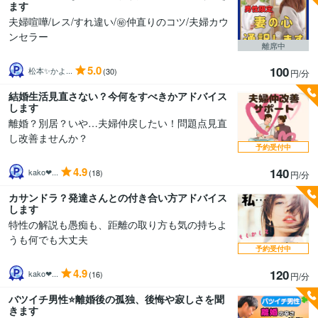
ます
夫婦喧嘩/レス/すれ違い/㊙️仲直りのコツ/夫婦カウ
ンセラー
離席中
5.0
100
松本✨かよ...
(30)
円/分
結婚生活見直さない？今何をすべきかアドバイス
します
離婚？別居？いや…夫婦仲戻したい！問題点見直
し改善ませんか？
予約受付中
4.9
140
kako❤...
(18)
円/分
カサンドラ？発達さんとの付き合い方アドバイス
します
特性の解説も愚痴も、距離の取り方も気の持ちよ
うも何でも大丈夫
予約受付中
4.9
120
kako❤...
(16)
円/分
バツイチ男性⭐離婚後の孤独、後悔や寂しさを聞
きます