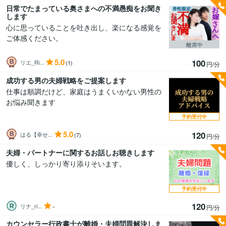
日常でたまっている奥さまへの不満愚痴をお聞き
します
心に思っていることを吐き出し、楽になる感覚を
ご体感ください。
離席中
5.0
100
リエ_Ri...
(1)
円/分
成功する男の夫婦戦略をご提案します
仕事は順調だけど、家庭はうまくいかない男性の
お悩み聞きます
予約受付中
5.0
120
はる【幸せ...
(7)
円/分
夫婦・パートナーに関するお話しお聴きします
優しく、しっかり寄り添りそいます。
予約受付中
120
-
リナ_ri...
円/分
カウンセラー行政書士が離婚・夫婦問題解決しま