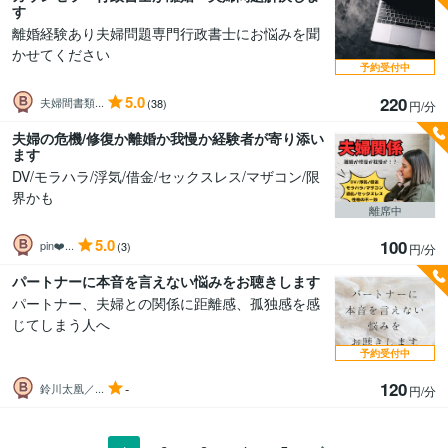
す
離婚経験あり夫婦問題専門行政書士にお悩みを聞
かせてください
予約受付中
5.0
220
夫婦間書類...
(38)
円/分
夫婦の危機/修復か離婚か我慢か経験者が寄り添い
ます
DV/モラハラ/浮気/借金/セックスレス/マザコン/限
界かも
離席中
5.0
100
pin❤️...
(3)
円/分
パートナーに本音を言えない悩みをお聴きします
パートナー、夫婦との関係に距離感、孤独感を感
じてしまう人へ
予約受付中
120
-
鈴川太凰／...
円/分