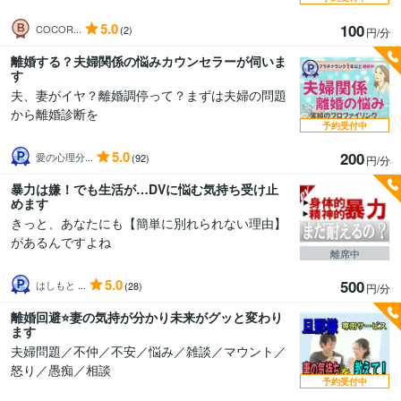
5.0
100
COCOR...
(2)
円/分
離婚する？夫婦関係の悩みカウンセラーが伺いま
す
夫、妻がイヤ？離婚調停って？まずは夫婦の問題
から離婚診断を
予約受付中
5.0
200
愛の心理分...
(92)
円/分
暴力は嫌！でも生活が…DVに悩む気持ち受け止
めます
きっと、あなたにも【簡単に別れられない理由】
があるんですよね
離席中
5.0
500
はしもと ...
(28)
円/分
離婚回避⭐️妻の気持が分かり未来がグッと変わり
ます
夫婦問題／不仲／不安／悩み／雑談／マウント／
怒り／愚痴／相談
予約受付中