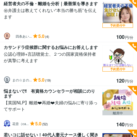
経営者夫の不倫・離婚を分析｜最善策を導きます
㊙️弁護士は教えてくれない“本当の勝ち筋”を伝え
ます
予約受付中
5.0
100
四条あい...
(4)
円/分
カサンドラ症候群に関するお悩みにお答えします
公認心理師+言語聴覚士、２つの国家資格保持者
が真摯に考えます
予約受付中
5.0
120
まの☆まの...
(19)
円/分
悩まないで❗ 有資格カウンセラーが相談にのり
ます
【英国NLP】離婚❤️再婚❤️夫婦の悩みに寄り添っ
てサポート
離席中
5.0
140
花音（ca...
(52)
円/分
若いコに話せない！40代人妻元ナース優しく聞き