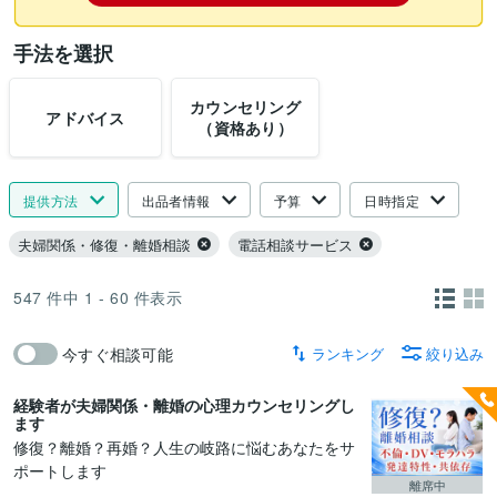
手法を選択
カウンセリング
アドバイス
（資格あり）
提供方法
出品者情報
予算
日時指定
夫婦関係・修復・離婚相談
電話相談サービス
547
件中
1 - 60
件表示
ランキング
絞り込み
今すぐ相談可能
経験者が夫婦関係・離婚の心理カウンセリングし
ます
修復？離婚？再婚？人生の岐路に悩むあなたをサ
ポートします
離席中