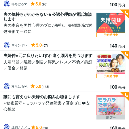
5.0
100
柊ちはる❤...
(93)
円/分
夫の気持ちがわからない★公認心理師が電話相談
します
夫の本音を男性心理のプロが解説。夫婦関係の対
処法まで一緒に
予約受付中
5.0
140
マインドレ...
(57)
円/分
夫婦仲⭐️元に戻りたい❗️すれ違う原因を見つけます
夫婦問題／離婚／別居／浮気／レス／不倫／愚痴
／借金／相談
予約受付中
5.0
100
柊ちはる❤...
(143)
円/分
誰にも言えない夫婦のお悩みお聴きします
⭐️秘密厳守⭐️モラハラ？発達障害？否定ゼロ❤️安
心相談
離席中
5.0
160
繊細さん相...
(65)
円/分