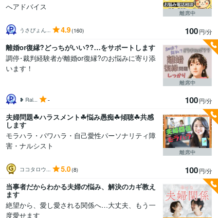
へアドバイス
離席中
4.9
100
うさぴょん...
(160)
円/分
離婚or復縁?どっちがいい??…をサポートします
調停･裁判経験者が離婚or復縁?のお悩みに寄り添
います！
離席中
100
-
❥ Ral...
円/分
夫婦問題☘ハラスメント☘悩み愚痴☘傾聴☘共感
します
モラハラ・パワハラ・自己愛性パーソナリティ障
害・ナルシスト
離席中
5.0
100
ココタロウ...
(8)
円/分
当事者だからわかる夫婦の悩み、解決のカギ教え
ます
絶望から、愛し愛される関係へ…大丈夫、もう一
度愛せます