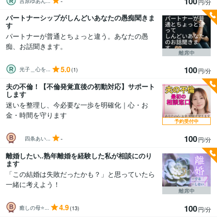
100
-
吉原ゆあん...
円/分
パートナーシップがしんどいあなたの愚痴聞きま
す
パートナーが普通とちょっと違う。あなたの愚
痴、お話聞きます。
離席中
5.0
100
光子＿心を...
(1)
円/分
夫の不倫！【不倫発覚直後の初動対応】サポート
します
迷いを整理し、今必要な一歩を明確化｜心・お
金・時間を守ります
予約受付中
100
-
四条あい...
円/分
離婚したい..熟年離婚を経験した私が相談にのり
ます
「この結婚は失敗だったかも？」と思っていたら
一緒に考えよう！
離席中
4.9
100
癒しの母⭐...
(13)
円/分