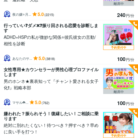
離席中
5.0
240
夜の嬢⭐月...
(2215)
円/分
行っていい❓ダメ❌❓振り回される恋愛を診断しま
す
ADHD×HSPの私が微妙な関係⭐彼氏彼女の言動/
相性を診断
予約受付中
5.0
100
あなたのサ...
(3818)
円/分
女性専用★カウンセラーが男性心理プロファイル
します
男のホンネ★裏表知って『チャント愛される女子
化❗️』戦略本部
離席中
5.0
100
マサル☘️...
(762)
円/分
嫌われた？振られそう！復縁したい！ご相談に乗
ります
絶対に別れたくない！待つべき？押すべき？早め
に良い手を打つ！
予約受付中