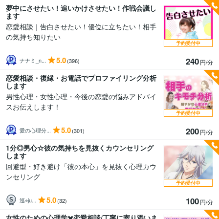
夢中にさせたい！追いかけさせたい！作戦会議し
ます
恋愛相談｜告白させたい！優位に立ちたい！相手
の気持ち知りたい
予約受付中
5.0
240
ナナミ_n...
(396)
円/分
恋愛相談・復縁・お電話でプロファイリング分析
します
男性心理・女性心理・今後の恋愛の悩みアドバイ
スお伝えします！
予約受付中
5.0
200
愛の心理分...
(301)
円/分
1分◎男心☆彼の気持ちを見抜くカウンセリング
します
回避型・好き避け「彼の本心」を見抜く心理カウ
ンセリング
予約受付中
5.0
100
巡⭐︎ju...
(32)
円/分
女性のための心理学✖️恋愛相談/丁寧に寄り添いま