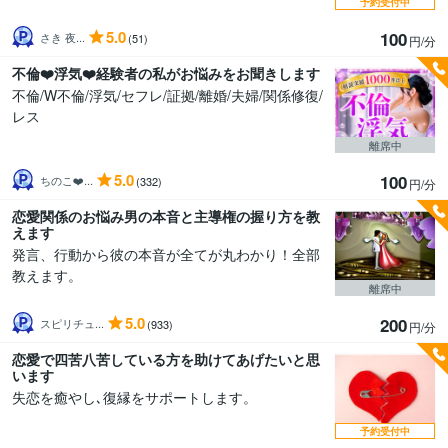
予約受付中
5.0
100
さき 夜...
(51)
円/分
不倫❤️浮気❤️経験者の私がお悩みをお聞きします
不倫/W不倫/浮気/セフレ/証拠/離婚/夫婦/関係修復/
レス
離席中
5.0
100
ちのこ❤️...
(332)
円/分
恋愛関係のお悩み男の本音と主導権の握り方を教
えます
発言、行動から彼の本音が全てが丸わかり！全部
教えます。
離席中
5.0
200
スピリチュ...
(933)
円/分
恋愛で四苦八苦している方を助けてあげたいと思
います
失恋を癒やし､復縁をサポートします。
予約受付中