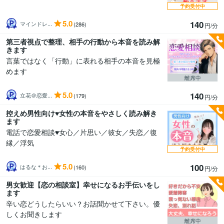
予約受付中
5.0
140
マインドレ...
(286)
円/分
第三者視点で整理、相手の行動から本音を読み解
きます
言葉ではなく「行動」に表れる相手の本音を見極
めます
離席中
5.0
140
立花＠恋愛...
(179)
円/分
控えめ男性向け♥️女性の本音をやさしく読み解き
ます
電話で恋愛相談♥️女心／片思い／彼女／失恋／復
縁／浮気
予約受付中
5.0
100
はるな＊お...
(160)
円/分
男女歓迎【恋の相談室】幸せになるお手伝いをし
ます
辛い恋どうしたらいい？お話聞かせて下さい。優
しくお聞きします
離席中