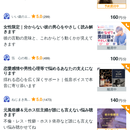
予約受付中
5.0
160
いい歳のエ...
(299)
円/分
女性限定｜分からない彼の男心をやさしく読み解
きます
彼の言動の意味と、これからどう動くかが見えて
きます
離席中
5.0
100
箔 心の相...
(499)
円/分
恋愛感情や男性心理等で悩めるあなたの支えにな
ります
揺れる恋心を広く深くサポート｜低音ボイスで本
音に寄り添います
離席中
5.0
140
ねじまき鳥...
(1473)
円/分
元風俗嬢＆元ホス狂主婦が誰にも言えない悩み聴
きます
不倫・レス・性癖・ホスト依存など誰にも言えな
い悩み聴かせてね