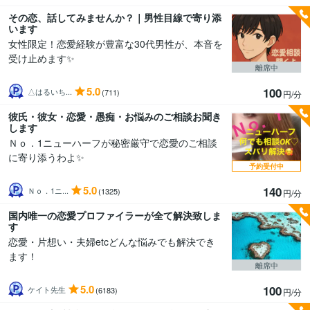
その恋、話してみませんか？｜男性目線で寄り添
います
女性限定！恋愛経験が豊富な30代男性が、本音を
受け止めます✨
離席中
5.0
100
△はるいち...
(711)
円/分
彼氏・彼女・恋愛・愚痴・お悩みのご相談お聞き
します
Ｎｏ．1ニューハーフが秘密厳守で恋愛のご相談
に寄り添うわよ✨
予約受付中
5.0
140
Ｎｏ．1ニ...
(1325)
円/分
国内唯一の恋愛プロファイラーが全て解決致しま
す
恋愛・片想い・夫婦etcどんな悩みでも解決でき
ます！
離席中
5.0
100
ケイト先生
(6183)
円/分