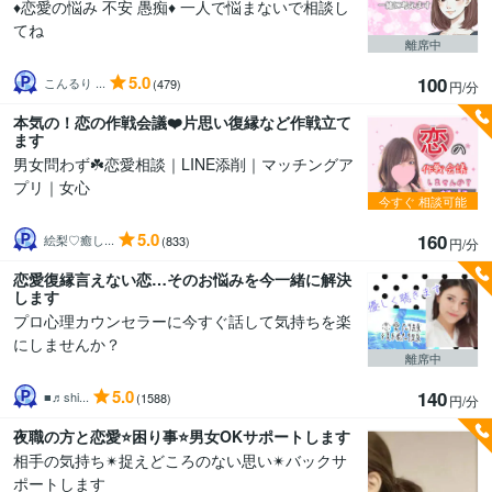
♦️恋愛の悩み 不安 愚痴♦️ 一人で悩まないで相談し
てね
離席中
5.0
100
こんるり ...
(479)
円/分
本気の！恋の作戦会議❤️片思い復縁など作戦立て
ます
男女問わず☘️恋愛相談｜LINE添削｜マッチングア
プリ｜女心
今すぐ
相談可能
5.0
160
絵梨♡癒し...
(833)
円/分
恋愛復縁言えない恋…そのお悩みを今一緒に解決
します
プロ心理カウンセラーに今すぐ話して気持ちを楽
にしませんか？
離席中
5.0
140
■♬shi...
(1588)
円/分
夜職の方と恋愛⭐️困り事⭐️男女OKサポートします
相手の気持ち✴︎捉えどころのない思い✴︎バックサ
ポートします