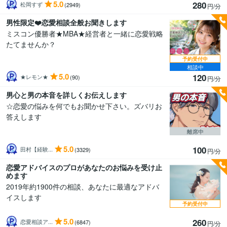
5.0
280
松岡すず
(2949)
円/分
男性限定❤️恋愛相談全般お聞きします
ミスコン優勝者★MBA★経営者と一緒に恋愛戦略
たてませんか？
予約受付中
相談中
5.0
120
★レモン★
(90)
円/分
男心と男の本音を詳しくお伝えします
☆恋愛の悩みを何でもお聞かせ下さい。ズバリお
答えします
離席中
5.0
100
田村【経験...
(3329)
円/分
恋愛アドバイスのプロがあなたのお悩みを受け止
めます
2019年約1900件の相談、あなたに最適なアドバ
イスします
予約受付中
5.0
260
恋愛相談ア...
(6847)
円/分