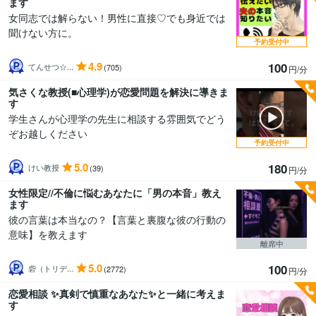
ます
女同志では解らない！男性に直接♡でも身近では
聞けない方に。
予約受付中
4.9
100
てんせつ☆...
(705)
円/分
気さくな教授(■心理学)が恋愛問題を解決に導きま
す
学生さんが心理学の先生に相談する雰囲気でどう
ぞお越しください
予約受付中
5.0
180
けい教授
(39)
円/分
女性限定//不倫に悩むあなたに「男の本音」教え
ます
彼の言葉は本当なの？【言葉と裏腹な彼の行動の
意味】を教えます
離席中
5.0
100
砦（トリデ...
(2772)
円/分
恋愛相談 ✨真剣で慎重なあなた✨と一緒に考えま
す