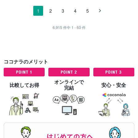
1
2
3
4
5
6,915
件中
1 - 60
件
ココナラのメリット
オンラインで
比較してお得
安心・安全
完結