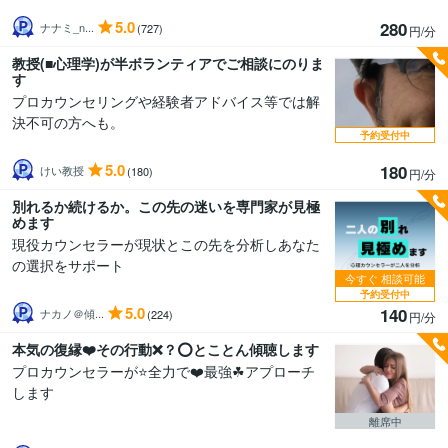
5.0
280
ナナミ_n...
(727)
円/分
教授(■心理学)が半ボランティアでご相談にのりま
す
プロカウンセリングや経験者アドバイス等では解
決不可の方へも。
予約受付中
5.0
180
けい教授
(180)
円/分
別れるか続けるか。この先の迷いを専門家が見極
めます
現役カウンセラーが現状とこの先を分析しあなた
の選択をサポート
今すぐ
相談可能
予約受付中
5.0
140
ナカノ＠傾...
(224)
円/分
本気の復縁❤️その行動❌？⭕️とことん傾聴します
プロカウンセラーが⭐️全力で❤️最強☘アプローチ
します
離席中