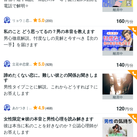
電話で解明✧
離席中
5.0
160
リョウ｜恋...
(200)
円/分
私のこと どう思ってるの？男の本音を教えます
男心徹底解説。忖度なしの見解と今すべき【次の
一手】を届けます
離席中
5.0
140
立花＠恋愛...
(928)
円/分
諦めたくない恋に。難しい彼との関係お聞きしま
す
男性タイプごとに解説。これからどうすれば？に
お答えします
離席中
4.9
120
あかつき｜...
(468)
円/分
女性限定★彼の本音と男性心理を読み解きます
彼は本当に私のことを好きなのか？公認心理師が
お答えします