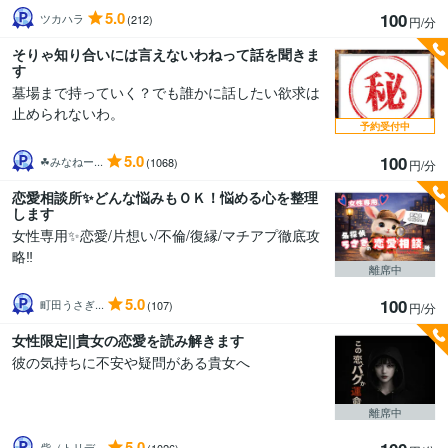
5.0
100
ツカハラ
(212)
円/分
そりゃ知り合いには言えないわねって話を聞きま
す
墓場まで持っていく？でも誰かに話したい欲求は
止められないわ。
予約受付中
5.0
100
☘みなねー...
(1068)
円/分
恋愛相談所✨どんな悩みもＯＫ！悩める心を整理
します
女性専用✨恋愛/片想い/不倫/復縁/マチアプ徹底攻
略‼️
離席中
5.0
100
町田うさぎ...
(107)
円/分
女性限定||貴女の恋愛を読み解きます
彼の気持ちに不安や疑問がある貴女へ
離席中
5.0
砦（トリデ...
(1026)