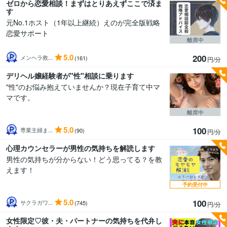
ゼロから恋愛相談！まずはとりあえずここで済ま
す
元No.1ホスト（1年以上継続）えのが完全版戦略
恋愛サポート
離席中
5.0
200
メンヘラ救...
(161)
円/分
デリヘル嬢経験者が"性"相談に乗ります
"性"のお悩み抱えていませんか？現在子育て中マ
マです。
離席中
5.0
100
専業主婦ま...
(90)
円/分
心理カウンセラーが男性の気持ちを解読します
男性の気持ちが分からない！どう思ってる？を教
えます！
予約受付中
5.0
100
サクラガワ...
(745)
円/分
女性限定♡彼・夫・パートナーの気持ちを代弁し