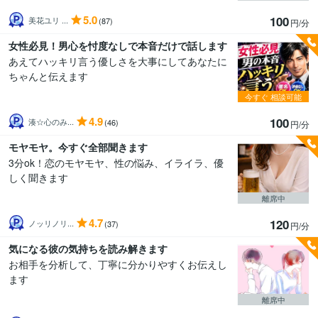
5.0
100
美花ユリ ...
(87)
円/分
女性必見！男心を忖度なしで本音だけで話します
あえてハッキリ言う優しさを大事にしてあなたに
ちゃんと伝えます
今すぐ
相談可能
4.9
100
湊☆心のみ...
(46)
円/分
モヤモヤ。今すぐ全部聞きます
3分ok！恋のモヤモヤ、性の悩み、イライラ、優
しく聞きます
離席中
4.7
120
ノッリノリ...
(37)
円/分
気になる彼の気持ちを読み解きます
お相手を分析して、丁寧に分かりやすくお伝えし
ます
離席中