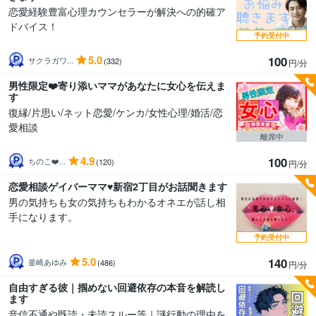
恋愛経験豊富心理カウンセラーが解決への的確ア
ドバイス！
予約受付中
5.0
100
サクラガワ...
(332)
円/分
男性限定❤️寄り添いママがあなたに女心を伝えま
す
復縁/片思い/ネット恋愛/ケンカ/女性心理/婚活/恋
愛相談
離席中
4.9
100
ちのこ❤️...
(120)
円/分
恋愛相談ゲイバーママ♥新宿2丁目がお話聞きます
男の気持ちも女の気持ちもわかるオネエが話し相
手になります。
予約受付中
5.0
140
釜崎あゆみ
(486)
円/分
自由すぎる彼｜掴めない回避依存の本音を解読し
ます
音信不通や既読・未読スルー等｜謎行動の理由を