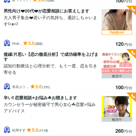
100
円/分
男性向け❤️20代❤️が恋愛相談にお答えします
大人男子集合❤️若い子の気持ち、通訳しちゃいま
すʕ•ᴥ•ʔ
予約受付中
5.0
120
hinat...
(202)
円/分
復縁/片思い【恋の徹底分析】で成功確率を上げま
す
認知行動療法と心理分析で、もう一度、恋を引き
寄せる
離席中
5.0
100
美花ユリ ...
(131)
円/分
辛い❗️ 恋愛相談⭐️お悩み☘お聴きします
カウンセラーが秘密厳守で男心女心☘恋愛⭐️悩み
アドバイス
離席中
5.0
260
松岡すず
(1119)
円/分