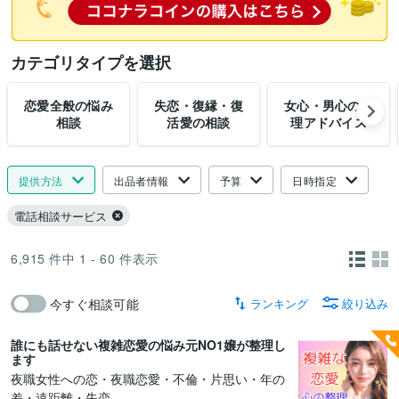
カテゴリタイプを選択
恋愛全般の悩み
失恋・復縁・復
女心・男心の心
相談
活愛の相談
理アドバイス
提供方法
出品者情報
予算
日時指定
電話相談サービス
6,915
件中
1 - 60
件表示
ランキング
絞り込み
今すぐ相談可能
誰にも話せない複雑恋愛の悩み元NO1嬢が整理し
ます
夜職女性への恋・夜職恋愛・不倫・片思い・年の
差・遠距離・失恋