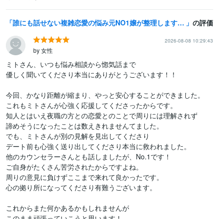
誰にも話せない複雑恋愛の悩み元NO1嬢が整理します 夜職女性への恋・夜職恋愛・不倫・片思い・年の差・遠距離・失恋
の評価
2026-08-08 10:29:43
by 女性
ミトさん、いつも悩み相談から惚気話まで

優しく聞いてくださり本当にありがとうございます！！

今回、かなり距離が縮まり、やっと安心することができました。

これもミトさんが心強く応援してくださったからです。

知人とはいえ夜職の方との恋愛とのことで周りには理解されず

諦めそうになったことは数えきれませんてました。

でも、ミトさんが別の見解を見出してくださり

デート前も心強く送り出してくださり本当に救われました。

他のカウンセラーさんとも話しましたが、No.1です！

ご自身がたくさん苦労されたからですよね。

周りの意見に負けずここまで来れて良かったです。

心の拠り所になってくださり有難うございます。

これからまた何かあるかもしれませんが

このまま頑張っていこうと思います！
