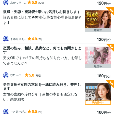
5.0
120
あかつき｜...
(276)
円/分
復縁・失恋・複雑愛⭐辛いお気持ちお聴きします
諦める前に話して☘️男性心理/女性心理を読み解き
ます
離席中
4.9
120
まゆり＠あ...
(28)
円/分
恋愛の悩み、相談、愚痴など、何でもお聞きしま
す
男女OKです⭐相手の気持ちを知りたい方、お話し
てみませんか？
離席中
5.0
180
♡Ema♡...
(759)
円/分
男性専用✳︎女性の本音を一緒に読み解き、整理し
ます
女性の言動を冷静分析｜男性の本音も否定しな
い、恋愛相談
予約受付中
5.0
100
りさ姉と話...
(29)
円/分