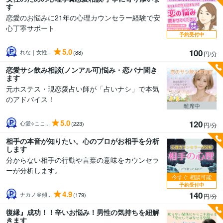
す
恋愛のお悩みに21年の心理カウンセラー経験で安
心丁寧サポート
予約受付中
5.0
100
れな｜女性...
(88)
円/分
恋愛サシ飲み相談(ノンアル可)悩み・恋バナ聞き
ます
元ホステス・現恋愛占い師が「占いナシ」で本気
のアドバイス！
離席中
5.0
120
心愛⟡ここ...
(223)
円/分
相手の本音が知りたい。心のプロがお相手を分析
します
分からない相手の行動や言葉の意味をカウンセラ
ーが分析します。
今すぐ
相談可能
予約受付中
4.9
140
ナカノ＠傾...
(179)
円/分
復縁』成功！！辛いお悩み！男性の気持ちを紐解
きます