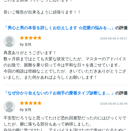
良いご報告が出来るように頑張ります！！
男心と男の本音を詳しくお伝えします ☆恋愛の悩みを何でもお聞かせ下さい。ズバリお答えします
の評価
2026-08-08 6:49:21
by 女性
再度ありがとうございます！

数ヶ月前まではとても大変な状況でしたが、マスターのアドバイス
のお陰で、困難を乗り切って今は平和な日々を過ごせています。

今回の相談は些細なことでしたが、きいていただきありがとうござ
いました。また何かあればよろしくお願いします！
なぜ分かり合えないの？お相手の愛着タイプ診断します 現役カウンセラーがお相手の本音や効果的な接し方をお伝えします
の評価
2026-08-08 2:36:49
by 女性
不安型だろうなと思ってたけど恐れ回避型だったのにはびっくりで
したが、腑に落ちる部分もあって納得しました。

自分の癖に気づけたし、アドバイスも頂けたので幸せになるために