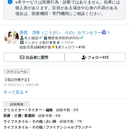
※本サービスは医療行為・診断ではありません。効果には
個人差があります。症状がある場合や心身の不調がある
場合は、医療機関・専門機関にご相談ください。
香西 浬希（こうざい りの）カウンセラー
本人確認
機密保持契約(NDA)
インボイス発行事業者
未登録
総販売実績
828
評価
5.0
フォロワー
415
出品者に質問
フォロー
415
スケジュール
【電話待機予定】

８月9日(日)１９時以降
すべて見る
経験職種
クリエイター / ライター・編集
経験年数 : 2年
医療・介護 / 看護師
経験年数 : 6年
ライフスタイル・その他 / 占い師
経験年数 : 7年
ライフスタイル・その他 / ファイナンシャルプランナー