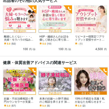
出品者のその他の人気サービス
マインドフルネススペシャリスト
取得年 : 2022年
食品衛生責任者
取得年 : 2024年
オンライン心理カウンセラー
取得年 : 2024年
3級FP技能士
取得年 : 2024年
ビジネス・クリエイティブツール
予約受付中
予約受付中
Word:10年
離婚したくない・・・。
HSP・繊細さんのお話を
リピーター様限定♡アウ
夫婦・モラハラの悩み聴
優しく聴き心に寄り添い
トプット習慣サポートし
その他ツール
きます モラハラさせな
ます 深く考えすぎて傷つ
ます 考えすぎて動けない
5.0
(52)
5.0
(10)
-
(1)
臼井式 レイキ サード :8年
子育てコーチング通信講座終了:8年
い！夫婦の価値観の違い
き疲れるhsp・繊細さんの
方へ♡行動力・自己受容
100
100
4,500
をサポートし望む結婚
安心できる場所
を育てる２週間
円
/分
円
/分
円
アドラー心理学勇気づけセミナー初級終了:8年
漢方コーディネーター:7年
宇宙盤ファミリーコンサルタント:7年
星の錬金術アルケミスト(オリジナル占星術):5年
健康・体質改善アドバイスの関連サービス
心屋風 ミユキーズカウンセリングマスターコース卒業:5年
１級心理カウンセラー:1年
心理カウンセラー資格プロコース終了:1年
アンガーコントロールスペシャリスト:1年
SNSカウンセラー:5年
得意分野
悩み相談・カウンセリング
自分に対する悩み（性格・自己肯定感)
嘔吐恐
怖症・不安・恐怖の悩み
結婚・夫婦関係・モラハラ・価値観の悩み
子育
予約受付中
予約受付中
今すぐ相談可能
ての悩み（イヤイヤ期・育児ストレス）
HSP・繊細・敏感体質の悩み
愛
妊娠・不妊治療相談☆専
未来の妊娠へ☆卵子凍結
15年の不眠症を克服！私
門カウンセラーが支援し
のご相談を承ります 加齢
があなたを眠らせます 安
着障害・アダルトチルドレン・共依存
感情整理・感情とのつきあい方
お
ます 専門カウンセラーと
対策や病気治療で卵子凍
眠インストラクターと快
5.0
(57)
5.0
(5)
5.0
(2)
金の悩み・家計のストレス
ペットロス
一緒に前向きな選択を探
結を考えている方、ご相
眠セラピストの資格を持