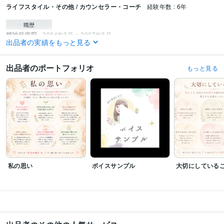
ライフスタイル・その他 / カウンセラー・コーチ
経験年数 : 6年
職歴
精神科病院
2004年3月 ~ 2007年5月
出品者の実績をもっと見る
高齢者施設
2007年8月 ~ 2010年2月
こころの木（フリーランスカウンセラー）
2018年5月 ~ 現在
2021年3月
~ 現在
2024年2月 ~ 現在
2021年3月 ~ 現在
出品者のポートフォリオ
もっと見る
受賞歴
「心理学の仕事　キャリアを考える」様で、心について筆跡
市民の方に向
けた「アンガーマネジメント講座」の講師
「交流分析」の職場研修講師
市民の方に向けた「アンガーマネジメント講座」リクエスト開催
資格のキ
ャリカレカタログに2回掲載
資格・検定
介護福祉士
取得年 : 2001年
社会福祉主事任用資格
取得年 : 2001年
私の思い
ボイスサンプル
大切にしている
准看護師
取得年 : 2003年
愛玩動物飼養管理士2級
取得年 : 2010年
アロマコーディネーター
取得年 : 2016年
夫婦カウンセラー
取得年 : 2018年
チャイルドカウンセラー
取得年 : 2018年
家族療法カウンセラー
取得年 : 2018年