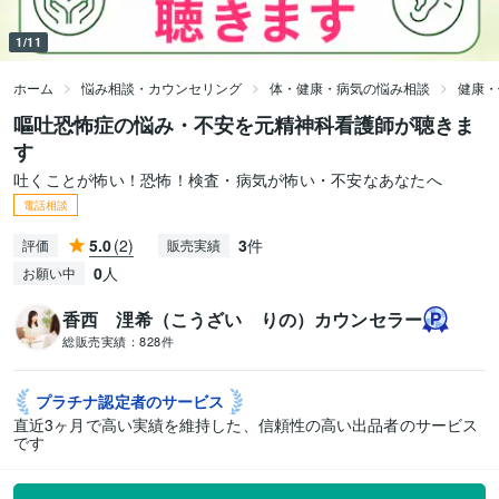
1/11
ホーム
悩み相談・カウンセリング
体・健康・病気の悩み相談
健康・
嘔吐恐怖症の悩み・不安を元精神科看護師が聴きま
す
吐くことが怖い！恐怖！検査・病気が怖い・不安なあなたへ
電話相談
5.0
(2)
3
件
評価
販売実績
0
人
お願い中
香西 浬希（こうざい りの）カウンセラー
総販売実績：
828件
プラチナ認定者の
サービス
直近3ヶ月で高い実績を維持した、信頼性の高い出品者のサービス
です