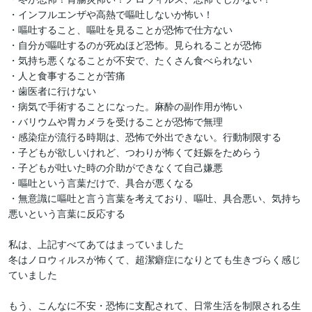
・インフルエンザや高熱で嘔吐しないか怖い！

・嘔吐すること、嘔吐を見ることが恐怖で仕方ない

・自分が嘔吐するのが死ぬほど恐怖。見られることが恐怖

・気持ち悪くなることが不安で、たくさん食べられない

・人と食事することが苦痛

・歯医者に行けない

・病気で手術することになった。麻酔の副作用が怖い

・バリウムや胃カメラを受けることが恐怖で無理

・感染症が流行る時期は、恐怖で外出できない。行動制限する

・子どもが欲しいけれど、つわりが怖くて妊娠をためらう

・子どもが吐いた時の介助ができなくて自己嫌悪

・嘔吐という言葉だけで、具合が悪くなる

・無意識に嘔吐と言う言葉を考えており、嘔吐、具合悪い、気持ち
悪いという言葉に反応する

私は、上記すべてあてはまっていました

冬はノロウィルスが怖くて、超潔癖症になりとても生きづらく感じ
ていました

もう、こんなに不安・恐怖に支配されて、日常生活を制限される生