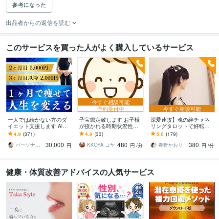
参考になった
出品者からの返信を読む
このサービスを買った人がよく購入しているサービス
今すぐ相談可能
予約受付中
今すぐ相談可能
一人では続かない方のダ
子宝鑑定致します お子様
深愛速攻】魂の絆チャネ
イエット支援します AIで
が授かれる時期状況性別
リングタロットで好転さ
は拾えない気持ちや生活
など詳しく鑑定していき
せます 既読スルー・ブロ
4.9
(371)
4.9
(33)
5.0
(179)
に合わせて続けられる形
ます
ック・復縁・不倫・親
30,000
480
380
を作ります
子・お金・毒親・片想い
パーソナルトレーナー寄り添いかずま
KKOYA コヤ
春野かおり
円
円
/分
円
/分
健康・体質改善アドバイスの人気サービス