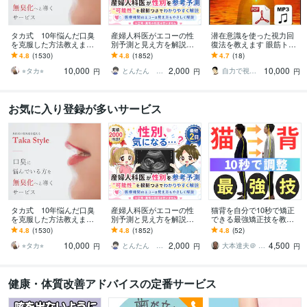
タカ式 10年悩んだ口臭
産婦人科医がエコーの性
潜在意識を使った視力回
を克服した方法教えます
別予測と見え方を解説し
復法を教えます 眼筋トレ
本田式口臭外来でもダメ
ます 性別予測が可能か不
ーニングだけではダメ！
4.8
(1530)
4.8
(1852)
4.7
(18)
だった口臭を克服した方
安な方はお見積もりから
脳のブレーキを外すメソ
10,000
2,000
10,000
法
無料で確認可
ッド
⭐︎タカ⭐︎
とんたん 周産期専門医 超音波専門医
自力で視力回復した人
円
円
円
お気に入り登録が多いサービス
タカ式 10年悩んだ口臭
産婦人科医がエコーの性
猫背を自分で10秒で矯正
を克服した方法教えます
別予測と見え方を解説し
できる最強矯正技を教え
本田式口臭外来でもダメ
ます 性別予測が可能か不
ます 体の軸の第一人者
4.8
(1530)
4.8
(1852)
4.8
(52)
だった口臭を克服した方
安な方はお見積もりから
が、発見した10秒ででき
10,000
2,000
4,500
法
無料で確認可
る猫背姿勢矯正法
⭐︎タカ⭐︎
とんたん 周産期専門医 超音波専門医
大本達夫＠ 姿動軸 体の軸を作る第一人者
円
円
円
健康・体質改善アドバイスの定番サービス