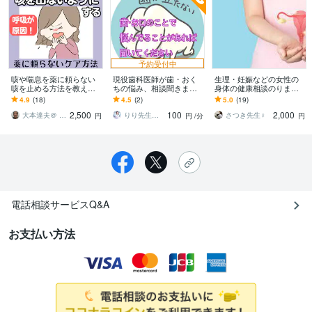
予約受付中
咳や喘息を薬に頼らない
現役歯科医師が歯・おく
生理・妊娠などの女性の
咳を止める方法を教えま
ちの悩み、相談聞きます
身体の健康相談のります
す 咳や喘息で苦しんでい
歯科医師の私が気になる
研究者が専門知識をわか
4.9
(18)
4.5
(2)
5.0
(19)
る全ての方へ 原因は間
ことに答えます！
りやすく伝えます
2,500
100
2,000
違った呼吸の仕方
大本達夫＠ 姿動軸 体の軸を作る第一人者
りり先生＠歯科医師
さつき先生♀
円
円
/分
円
電話相談サービスQ&A
お支払い方法