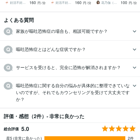
160
160
100
していきませんか？
談ください！
っています。
妊活不妊治療総合カウンセリング 松本悠利
妊活不妊治療総合カウンセリング 松本悠利
花乃伽（かのか）
円
/分
円
/分
円
/分
夫婦
ストレス
モラハラ
結婚
価値観の違い
繊細
本質
hsp
共依存
ペットロス
占い
自分らしさとつながる・自分を知る
夫婦関係・家族関係を読み解く
よくある質問
子どもの個性と才能を活かす子育て占い
お金・お財布鑑定
仕事・適職鑑
定
体質・心の傾向を読み解く健康鑑定
家族が嘔吐恐怖症の場合も、相談可能ですか？
夫婦
親子
モラハラ
子育て
魂の本質
結婚
星の錬金術
お金
財布
健康
学歴
医学技術福祉専門学校
2000年3月 ~ 2002年2月
看護高等専修学校
2002年3月 ~ 2004年2月
東京ビジネスカウンセラー学院
2022年7月 ~ 2023年11月
嘔吐恐怖症に関する自分の悩みが具体的に整理できていな
いのですが、それでもカウンセリングを受けて大丈夫です
か？
評価・感想（2件）- 非常に良かった
5.0
総合評価
星5 (非常に良かった)
2件