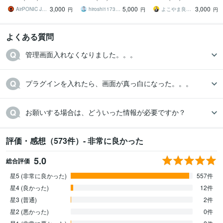
ルウェア、サイトエラー
合・カスタマイズ・SEO
ルウェア駆除・エラー不
3,000
5,000
3,000
改善を即日対応
具合・乗っ取りなど解決
AirPONIC JOHN（ジョン）
hiroshi1173（Web解析士）
よこやま良平＠WordPress専門
円
円
円
よくある質問
管理画面入れなくなりました。。。
プラグインを入れたら、画面が真っ白になった。。。
お願いする場合は、どういった情報が必要ですか？
評価・感想（573件）- 非常に良かった
5.0
総合評価
星5 (非常に良かった)
557件
星4 (良かった)
12件
星3 (普通)
2件
星2 (悪かった)
0件