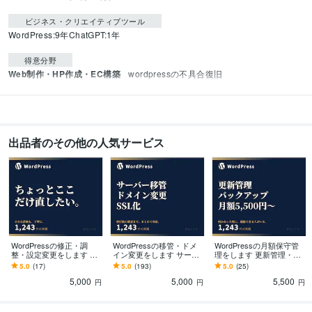
ビジネス・クリエイティブツール
WordPress:9年
ChatGPT:1年
得意分野
Web制作・HP作成・EC構築
wordpressの不具合復旧
出品者のその他の人気サービス
WordPressの修正・調
WordPressの移管・ドメ
WordPressの月額保守管
整・設定変更をします ち
イン変更をします サーバ
理をします 更新管理・バ
ょっとここだけ直した
ー移管・ドメイン変更・S
ックアップ・状態確認を
5.0
(17)
5.0
(193)
5.0
(25)
い。に対応します
SL化に対応
月額対応
5,000
5,000
5,500
円
円
円