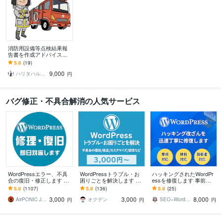
消防用設備等点検結果報
告書を作成アドバイスし
ます 元消防職員が作成ア
5.0
(19)
ドバイス。消火器や誘導
9,000
標識など
ハリタハルヒコ（元消防職員）
円
バグ修正・不具合解消の人気サービス
WordPressエラー、不具
WordPressトラブル・お
ハッキングされたWordPr
合の復旧・修正します ワ
困りごとを解決します ワ
essを修復します 事前調
ードプレスログイン、マ
ードプレス不具合の復旧/
査無料｜即日対応｜土日
5.0
(1107)
5.0
(136)
5.0
(25)
ルウェア、サイトエラー
修正/カスタマイズ/設定な
祝深夜作業可｜セキュリ
3,000
3,000
8,000
改善を即日対応
ど
ティ強化
AirPONIC JOHN（ジョン）
オクデン
SEO×WordPressエンジニア瀬尾
円
円
円