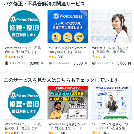
バグ修正・不具合解消の関連サービス
WordPressエラー、不具
ハッキングされたWordPr
WEBサイトの復旧をしま
合の復旧・修正します ワ
essを修復します 事前調
す 実績30年。復旧成功率
ードプレスログイン、マ
査無料｜即日対応｜土日
100%（ココナラ実績）
5.0
(1107)
5.0
(25)
5.0
(1)
ルウェア、サイトエラー
祝深夜作業可｜セキュリ
3,000
8,000
5,000
改善を即日対応
ティ強化
AirPONIC JOHN（ジョン）
SEO×WordPressエンジニア瀬尾
Tech Nexus
円
円
円
このサービスを見た人はこちらもチェックしています
WordPressエラー、不具
WordPress【更新】5,000
ワードプレス改ざん・ワ
合の復旧・修正します ワ
円〜対応します ワードプ
ードプレス不具合を復旧
ードプレスログイン、マ
レスの更新・修正・不具
します 今すぐ対応可能マ
5.0
(1107)
5.0
(313)
5.0
(187)