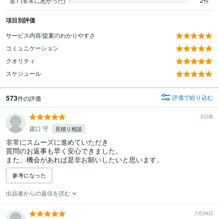
星1 (非常に悪かった)
2件
項目別評価
サービス内容/提案のわかりやすさ
コミュニケーション
クオリティ
スケジュール
573
評価で絞り込む
件の評価
3日前
露口 守
見積り相談
非常にスムーズに進めていただき

質問のお返事も早く安心できました。

また、機会があれば是非お願いしたいと思います。
参考になった
出品者からの返信を読む
7月29日