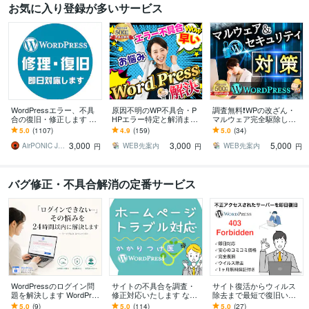
お気に入り登録が多いサービス
WordPressエラー、不具
原因不明のWP不具合・P
調査無料❗️WPの改ざん・
合の復旧・修正します ワ
HPエラー特定と解消ます
マルウェア完全駆除しま
ードプレスログイン、マ
24h以内無料調査！AIで直
す 24h以内対応❗️再発防止
5.0
(1107)
4.9
(159)
5.0
(34)
ルウェア、サイトエラー
せないプラグイン競合表
策セキュリティ強化❗️600
3,000
3,000
5,000
改善を即日対応
示崩れ診断
件超
AirPONIC JOHN（ジョン）
WEB先案内
WEB先案内
円
円
円
バグ修正・不具合解消の定番サービス
WordPressのログイン問
サイトの不具合を調査・
サイト復活からウィルス
題を解決します WordPres
修正対応いたします なん
除去まで最短で復旧いた
sのあらゆるログイン問題
でもOK ♪お気軽にご相談
します サイト復活からウ
5.0
(9)
5.0
(114)
5.0
(27)