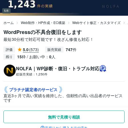
1/1
ホーム
Web制作・HP作成・EC構築
Webサイト修正・カスタマイズ
WordPressの不具合復旧をします
最短30分程で対応可能です！改ざん修復も対応！
5.0
(573)
747
件
評価
販売実績
15
枠 / お願い中：
0
人
残り
NOLFA｜WP診断・復旧・トラブル対応
総販売実績：
1,250件
プラチナ認定者の
サービス
直近3ヶ月で高い実績を維持した、信頼性の高い出品者のサービス
です
無料で見積り相談
見積りから購入までの流れ