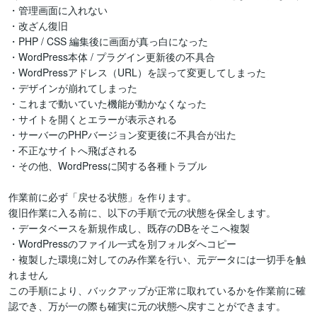
・管理画面に入れない

・改ざん復旧

・PHP / CSS 編集後に画面が真っ白になった

・WordPress本体 / プラグイン更新後の不具合

・WordPressアドレス（URL）を誤って変更してしまった

・デザインが崩れてしまった

・これまで動いていた機能が動かなくなった

・サイトを開くとエラーが表示される

・サーバーのPHPバージョン変更後に不具合が出た

・不正なサイトへ飛ばされる

・その他、WordPressに関する各種トラブル

作業前に必ず「戻せる状態」を作ります。

復旧作業に入る前に、以下の手順で元の状態を保全します。

・データベースを新規作成し、既存のDBをそこへ複製

・WordPressのファイル一式を別フォルダへコピー

・複製した環境に対してのみ作業を行い、元データには一切手を触
れません

この手順により、バックアップが正常に取れているかを作業前に確
認でき、万が一の際も確実に元の状態へ戻すことができます。
