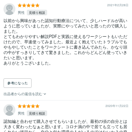
2021年2月28日
男性
見積り相談
以前から興味があった認知行動療法について、少しハードルが高い
ように思っていましたが、実際にやってみたいと思ったので購入し
ました。

とてもわかりやすい解説PDFと実践に使えるワークシートもいただ
けたので、早速使ってみました。最近よく抱えていたトラブルでも
やもやしていたことをワークシートに書き込んでみたら、かなり頭
の中がすっきりしてきて驚きました。これからどんどん使っていき
たいと思います。

ありがとうございました。

参考になった
出品者からの返信を読む
2020年11月22日
男性
見積り相談
認知編と合わせて購入させてもらいましたが、最初の頃の自分とは
大きく変わったなぁと思います。コロナ渦の中で居ても立っても居
られない状況から、自分と似た環境の人がいるのではないか？の発