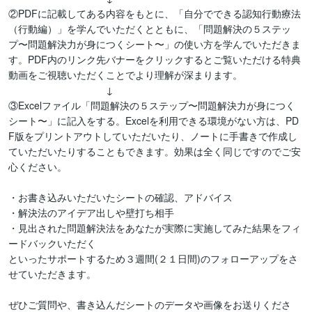
②PDFに記載してある内容をもとに、「自分でできる認知行動療法
（行動編）」を学んでいただくとともに、「問題解決の５ステッ
プ〜問題解決力が身につくシート〜」の使い方を学んでいただきま
す。PDF内のリンク先バナーをクリックするとご覧いただける特典
動画をご視聴いただくことでより理解が深まります。

　　　　　　　　　　↓

③Excelファイル「問題解決の５ステップ〜問題解決力が身につく
シート〜」に記入をする。Excelを利用できる環境がない方は、PD
F版をプリントアウトしていただいたり、ノートに手書きで作成し
ていただいたりすることもできます。効果は全く同じですのでご安
心ください。

・お書き込みいただいたシートの確認、アドバイス

・解決法のアイデア出しや壁打ち相手

・見出された問題解決法をあなたが実際に実施してみた結果をフィ
ードバックいただく

といったサポートするため３週間(２１日間)のフォローアップをさ
せていただきます。

ぜひご質問や、書き込んだシートのデータや画像をお送りくださ