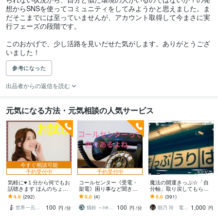
想からSNSを使ってコミュニティをしてみようかと思えました。ま
だそこまでには至っていませんが、アカウント取得して今まさに実
行フェーズの段階です。

このおかげで、少し活路を見いだせた気がします。ありがとうござ
いました！
参考になった
出品者からの返信を読む
元気になる方法・元気相談の人気サービス
今すぐ相談可能
予約受付中
予約受付中
気軽に♥１分から何でもお
コールセンター《受電・
魔法の開運きっぷ☆「自
話聴きます ほんのちょっ
架電》困り事など聞きま
分軸」取り戻してもらい
とだけ話したい方はお気
す 対応内容・成績・人間
ます 幸せの国行き開運切
4.9
(292)
5.0
(4)
5.0
(391)
軽にお電話ください＾＾
関係などなど…自分1人で
符☆宇宙と私に「上がり
100
100
1,000
苦しまないで。
ます宣言」して下さい
世界一元気な60歳♪ 藤野もえ
猫鈴 ～nekorin～
朝乃 玲 電話占歴15年
円
/分
円
/分
円