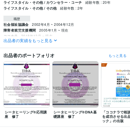
ライフスタイル・その他 / カウンセラー・コーチ
経験年数 : 20年
ライフスタイル・その他 / その他
経験年数 : 2年
職歴
社会福祉協議会
2002年4月 ~ 2004年12月
障害者就労支援機関
2005年1月 ~ 現在
ココナラ
2018年12月 ~ 現在
出品者の実績をもっと見る
Kindle
2021年2月 ~ 現在
stand.fm
2021年4月 ~ 現在
シータヒーリング®︎
2023年3月 ~ 現在
出品者のポートフォリオ
もっと見る
受賞歴
ココナラプラチナランク45か月継続
「ココナラカウンセラーの出品術」
「ココナラで相談サービスを成功させる出品ワークブック」
Kindle オーク
ション・eコマースランキング１位
Kindle 小規模ビジネスに関する電子書
籍ランキング１位
資格・検定
ホームヘルパー2級養成研修修了
取得年 : 2002年
社会福祉士
取得年 : 2006年
シータヒーリング®応用講
シータヒーリング®DNA基
「ココナラで相
精神保健福祉士
取得年 : 2012年
座 修了
礎講座 修了
を成功させる出
ストレスチェック実施者養成研修修了
取得年 : 2016年
ック」の出版
普通自動車運転免許
取得年 : 2000年