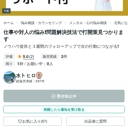
1/4
ホーム
悩み相談・カウンセリング
メンタル・心の悩み相談
元気にな
仕事や対人の悩み❗問題解決技法で打開策見つかりま
す
ノウハウ提供と３週間のフォローアップで次の行動につながる❗
5.0
(2)
2
件
評価
販売実績
1
枠 / お願い中：
0
人
残り
水卜 ヒロ
総販売実績：
657件
受付休止中
再開したら通知を受け取る
お気に入り(57)
出品者に質問