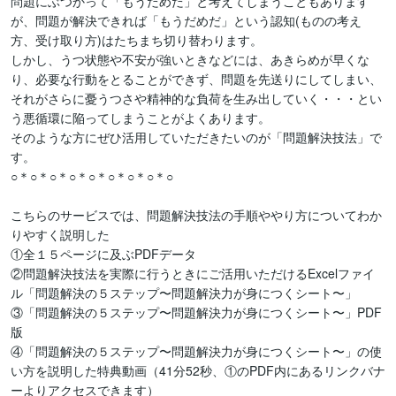
問題にぶつかって「もうだめだ」と考えてしまうこともあります
が、問題が解決できれば「もうだめだ」という認知(ものの考え
方、受け取り方)はたちまち切り替わります。

しかし、うつ状態や不安が強いときなどには、あきらめが早くな
り、必要な行動をとることができず、問題を先送りにしてしまい、
それがさらに憂うつさや精神的な負荷を生み出していく・・・とい
う悪循環に陥ってしまうことがよくあります。

そのような方にぜひ活用していただきたいのが「問題解決技法」で
す。

○＊○＊○＊○＊○＊○＊○＊○＊○

こちらのサービスでは、問題解決技法の手順ややり方についてわか
りやすく説明した

①全１５ページに及ぶPDFデータ

②問題解決技法を実際に行うときにご活用いただけるExcelファイ
ル「問題解決の５ステップ〜問題解決力が身につくシート〜」

③「問題解決の５ステップ〜問題解決力が身につくシート〜」PDF
版

④「問題解決の５ステップ〜問題解決力が身につくシート〜」の使
い方を説明した特典動画（41分52秒、①のPDF内にあるリンクバナ
ーよりアクセスできます）
