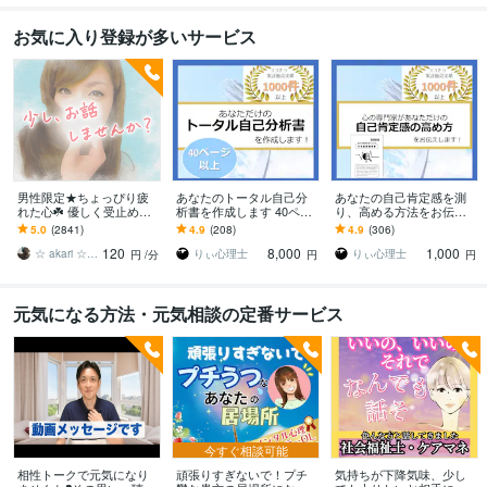
お気に入り登録が多いサービス
男性限定★ちょっぴり疲
あなたのトータル自己分
あなたの自己肯定感を測
れた心☘️ 優しく受止めま
析書を作成します 40ペー
り、高める方法をお伝え
す 恋愛/悩み/雑談/ホッと
ジ以上のボリューム！あ
します 心理士があなたの
5.0
(2841)
4.9
(208)
4.9
(306)
安心する癒しボイスで(*
なたの自己理解書を作成
今の自己肯定感を調べ高
120
8,000
1,000
˘︶˘*)♡
します！
め方をアドバイスします
☆ akari ☆ （あかり）
りぃ心理士
りぃ心理士
円
/分
円
円
元気になる方法・元気相談の定番サービス
今すぐ相談可能
相性トークで元気になり
頑張りすぎないで！プチ
気持ちが下降気味、少し