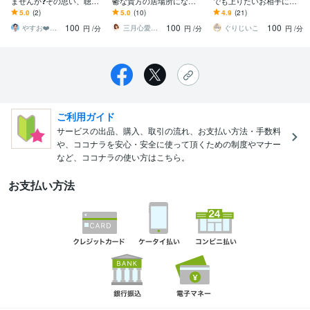
ませんか❓その思い、聴き
鬱な貴方の居場所になり
でも上りたいお相手にな
ます 落ちてる時は、相性
ます メンタル心理カウン
ります 気分の波・落ち込
5.0
(2)
5.0
(10)
4.9
(21)
合う人と話すのが一番じ
セラー資格有♡病院に行
み。充電・リラックスし
100
100
100
ゃないかと思います♪
く前の駆け込み寺
たい。お話し聴きます
やすお❤️癒しサポーター
三月心愛（みつきここあ）♡癒しボイスOL
ぐりじいこ
円
/分
円
/分
円
/分
ご利用ガイド
サービスの出品、購入、取引の流れ、お支払い方法・手数料
や、ココナラを安心・安全に使って頂くための制度やマナー
など、ココナラの使い方はこちら。
お支払い方法