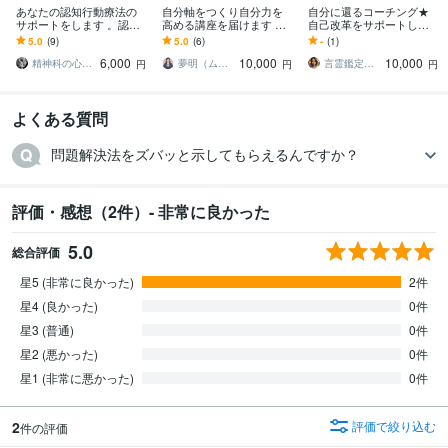
あなたの認知行動療法の
自分軸をつくり自分力を
自分に還るコーチング★
サポートをします 。認知
高める講座を届けます 生
自己改革をサポートしま
行動療法を行っている
き方に迷っている人、ブ
す 根源からの改革で人生
5.0
(9)
5.0
(6)
-
(1)
方、興味のある方をサポ
レずに自分らしく生きた
創造を思い通りに♾️現実
6,000
10,000
10,000
ートします
いあなたへ
化♾️
精神科の心理カウンセラー
夢明（ムーミン）＠人生を笑顔にする占い師
言霊鑑定士 Desiree（デシリー）
円
円
円
よくある質問
問題解決法をズバッと示してもらえるんですか？
評価・感想（2件）- 非常に良かった
5.0
総合評価
星5 (非常に良かった)
2件
星4 (良かった)
0件
星3 (普通)
0件
星2 (悪かった)
0件
星1 (非常に悪かった)
0件
2
評価で絞り込む
件の評価