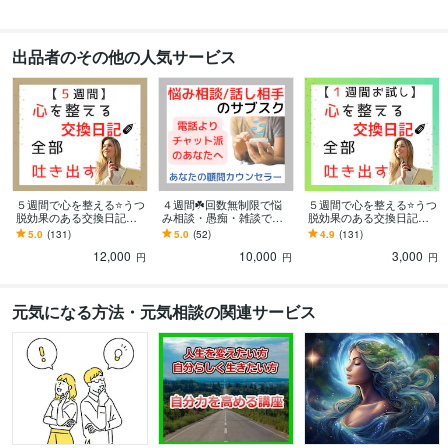
シータヒーリング®DNA基礎
取得年 : 2023年
シータヒーリング®DNA応用
取得年 : 2023年
ホームヘルパー2級
取得年 : 2001年
出品者のその他の人気サービス
社会福祉士
取得年 : 2005年
精神保健福祉士
取得年 : 2011年
普通自動車第一種運転免許
取得年 : 1999年
その他ツール
ソーシャルワーク:21年
うつ経験:13年
ココナラ出品:5年
音声配信:3年
ギター弾き語り 永遠の初心者:27年
シータヒーリング®︎:1年
５週間で心を整える⭐うつ
４週間☘️回数無制限で悩
５週間で心を整える⭐うつ
脱効果のある交換日記し
み相談・愚痴・雑談でき
脱効果のある交換日記し
得意分野
ます 【通常版】気持ちを
ます 『対面や電話よりチ
ます 【１週間お試し版】
5.0
(131)
5.0
(52)
4.9
(131)
悩み相談・カウンセリング
お悩み相談・話し相手・愚痴聞き
性格診断
吐き出す、習慣化❗
ャット派』向け☘️カウン
気持ちを吐き出す、習慣
12,000
10,000
3,000
セリングのサブスク
化❗
円
円
円
考え方のクセ診断
交換日記（１週間〜）
認知行動療法
問題解決技能法
元気回復行動プラン(WRAP)
シータヒーリング®
うつ
悩み相談
福祉
家族
人間関係
心の病
夫婦
仕事
認知行動療法
元気になる方法・元気相談の関連サービス
シータヒーリング
ビジネス代行・事務代行
ココナラ出品のコンサル・コーチング
シータヒ
ーリング®
ココナラ
カウンセリング
ビジネス
起業
副業
出品
集客
悩み相談
シータヒーリング
コンサル
学歴
武蔵大学
1997年3月 ~ 2001年2月