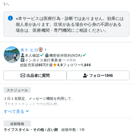
い。
※本サービスは医療行為・診断ではありません。効果には
個人差があります。症状がある場合や心身の不調がある
場合は、医療機関・専門機関にご相談ください。
水卜 ヒロ
本人確認
機密保持契約(NDA)
インボイス発行事業者
未登録
総販売実績
657
評価
4.9
フォロワー
1,846
出品者に質問
フォロー
1846
スケジュール
１日１名限定、メッセージ機能を利用して、

【テキストチャットでのお悩み相...
すべて見る
経験職種
ライフスタイル・その他 / 占い師
経験年数 : 1年