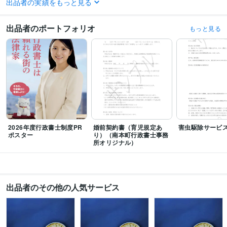
出品者の実績をもっと見る
受賞歴
2023年度行政書士試験対策講座
2025年度行政書士試験対策講座
2026年
出品者のポートフォリオ
もっと見る
度行政書士試験対策講座
資格・検定
行政書士
取得年 : 2018年
プログラミング言語・フレームワーク
Google Cloud Platform:5年
ビジネス・クリエイティブツール
Wix:10年
WordPress:6年
JIMDO:6年
Excel:20年
Google サイト:20年
2026年度行政書士制度PR
婚前契約書（育児規定あ
害虫駆除サービ
Google スプレッドシート:15年
Google スライド:5年
ポスター
り）（南本町行政書士事務
Google ドキュメント:10年
PowerPoint:20年
Word:20年
所オリジナル）
Google Analytics:7年
ChatGPT:2年
Bard:2年
Adobe Premiere Pro:3年
Adobe Illustrator:3年
Adobe Flash:7年
得意分野
出品者のその他の人気サービス
ビジネス代行・事務代行
契約書・業務委託契約書・利用規約修正
契約
書・業務委託契約・利用規約作成
契約法務、取引に関するアドバイス
公
正証書遺言書原案作成、死後事務委任
契約書
契約書作成
利用規約
利用規約相談
プライバシーポリシー
NDA
秘密保持
賃貸借
業務委託契約書
行政書士