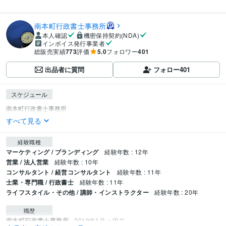
南本町行政書士事務所
本人確認
機密保持契約(NDA)
インボイス発行事業者
総販売実績
773
評価
5.0
フォロワー
401
出品者に質問
フォロー
401
スケジュール
すべて見る
経験職種
マーケティング / ブランディング
経験年数 : 12年
営業 / 法人営業
経験年数 : 10年
コンサルタント / 経営コンサルタント
経験年数 : 11年
士業・専門職 / 行政書士
経験年数 : 11年
ライフスタイル・その他 / 講師・インストラクター
経験年数 : 20年
職歴
南本町行政書士事務所
2019年1月 ~ 現在