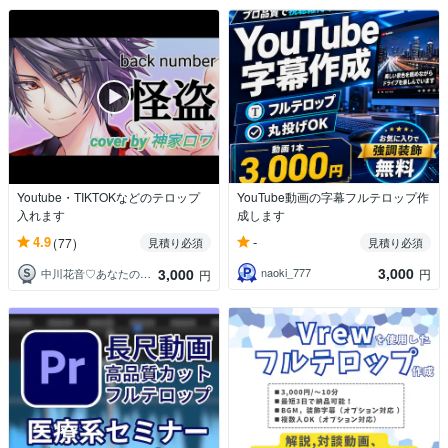
Youtube・TIKTOKなどのテロップ
YouTube動画の字幕フルテロップ作
入れます
成します
-
4.9
(77)
見積り必須
見積り必須
3,000
3,000
naoki_777
円
中川花音♡あなたの心に寄り添うパートナー
円