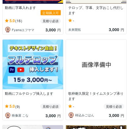
動画に字幕入れます
テロップ、字幕、文字おこし代行し
ます
定期購入可
-
5.0
(16)
見積り必須
3,000
3,000
未来開拓
円
Fyamaエフヤマ
円
動画にフルテロップ挿入します
歌枠耐久限定！タイムスタンプ承り
ます
-
5.0
(9)
見積り必須
見積り必須
3,000
3,000
柿込みごはん
円
映像屋 こな
円