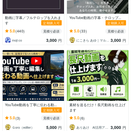
動画に字幕／フルテロップを入れま
YouTube動画の字幕・テロップ...
す
定期購入可
定期購入可
5.0
5.0
(440)
(33)
見積り必須
見積り必須
3,000
3,000
moji co
にこきら あゆ｜マルチクリエイター
円
円
YouTube動画を丁寧に伝わる動...
素材を送るだけ！長尺動画を仕上げ
ます
定期購入可
5.0
5.0
(3)
(6)
見積り必須
5,000
3,000
Ｇoro（editer）
ありあけ AI活用アドバイザー
円
円