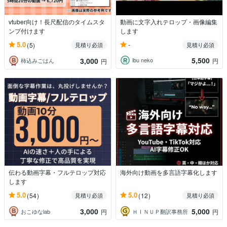
vtuber向け！長尺配信のタイムスタ
動画に文字入れテロップ・画像編集
ンプ付けます
します
-
5.0
(5)
見積り必須
見積り必須
5,500
3,000
ibu neko
円
柿込みごはん
円
伝わる動画字幕・フルテロップ対応
海外向け動画を多言語字幕化します
します
5.0
5.0
(54)
(12)
見積り必須
見積り必須
3,000
5,000
おこゆなlab
ＨＩＮＵＰ翻訳事務所
円
円