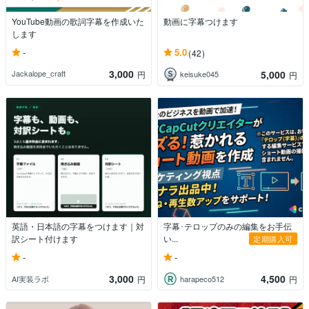
YouTube動画の歌詞字幕を作成いた
動画に字幕つけます
します
-
5.0
(42)
3,000
5,000
Jackalope_craft
円
keisuke045
円
英語・日本語の字幕をつけます｜対
字幕･テロップのみの編集をお手伝
訳シート付けます
い...
定期購入可
-
-
3,000
4,500
AI実装ラボ
harapeco512
円
円