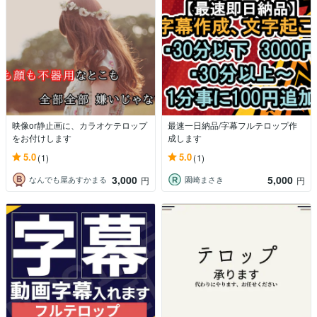
映像or静止画に、カラオケテロップ
最速一日納品/字幕フルテロップ作
をお付けします
成します
5.0
5.0
(1)
(1)
3,000
5,000
なんでも屋あすかまる
園崎まさき
円
円