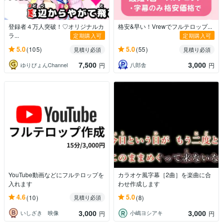
登録者４万人突破！♡オリジナルカ
格安&早い！Vrewでフルテロップ...
ラ...
定期購入可
定期購入可
5.0
5.0
(105)
(55)
見積り必須
見積り必須
7,500
3,000
ゆりぴょんChannel
八郎舎
円
円
YouTube動画などにフルテロップを
カラオケ風字幕［2曲］を楽曲に合
入れます
わせ作成します
4.6
5.0
(10)
(8)
見積り必須
3,000
3,000
いしざき 映像
小嶋ヨシアキ
円
円