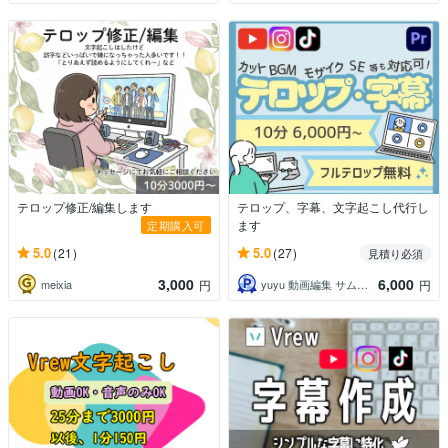
テロップ修正/編集します
テロップ、字幕、文字起こし代行し
ます
定期購入可
5.0
5.0
(21)
(27)
見積り必須
3,000
6,000
meixia
yuyu 動画編集 サムネ制作
円
円