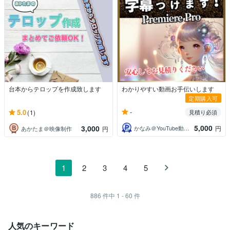
台本からテロップを作成致します
わかりやすい動画お手伝いします
定期購入可
-
5.0
(1)
見積り必須
5,000
3,000
かなみ＠YouTube動画編集×撮影
円
あかたま＠映像制作
円
1
2
3
4
5
886
件中
1 - 60
件
人気のキーワード