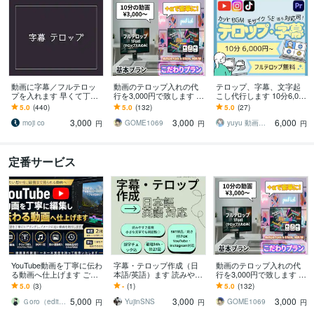
動画に字幕／フルテロッ
動画のテロップ入れの代
テロップ、字幕、文字起
プを入れます 早くて丁寧
行を3,000円で致します 動
こし代行します 10分6,000
◆手間のかかる作業はお
画のテロップ（字幕）入
円！10分以内のフルテロ
5.0
(440)
5.0
(132)
5.0
(27)
まかせください！
れ代行を承ります！
ップ無料！
3,000
3,000
6,000
moji co
GOME1069
yuyu 動画編集 サムネ制作
円
円
円
定番サービス
YouTube動画を丁寧に伝わ
字幕・テロップ作成（日
動画のテロップ入れの代
る動画へ仕上げます ご要
本語/英語）ます 読みやす
行を3,000円で致します 動
望を丁寧に伺い、イメー
い字幕で離脱率を下げま
画のテロップ（字幕）入
5.0
(3)
-
(1)
5.0
(132)
ジに近い動画へ仕上げま
す
れ代行を承ります！
5,000
3,000
3,000
す
Ｇoro（editer）
YujinSNS
GOME1069
円
円
円