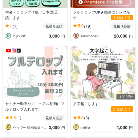
字幕・テロップ作成（日本語/英
フルテロップOK★動画にシンプル
語）ます
テ...
定期購入可
-
5.0
(1)
(19)
見積り必須
見積り必須
3,000
20,000
YujinSNS
sakumaisan
円
円
セミナー動画やマニュアル動画にフ
文字起こします
ルテロップ入れます
定期購入可
5.0
5.0
(1)
(3)
見積り必須
3,000
4,000
やっぴー 動画編集・デザイン
meixia
円
円