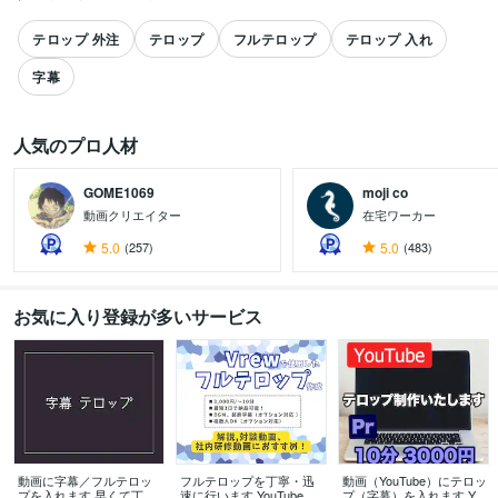
テロップ 外注
テロップ
フルテロップ
テロップ 入れ
字幕
人気のプロ人材
GOME1069
moji co
動画クリエイター
在宅ワーカー
すべて見る
5.0
(257)
5.0
(483)
お気に入り登録が多いサービス
動画に字幕／フルテロッ
フルテロップを丁寧・迅
動画（YouTube）にテロッ
プを入れます 早くて丁寧
速に行います YouTubeの
プ（字幕）を入れます Yo