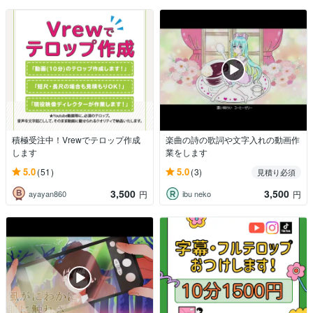
積極受注中！Vrewでテロップ作成
楽曲の詩の歌詞や文字入れの動画作
します
業をします
5.0
5.0
(51)
(3)
見積り必須
3,500
3,500
ayayan860
ibu neko
円
円