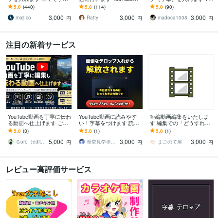
◆手間のかかる作業はお
解説・トーク動画、社内
uTube等のテロップを作成
5.0
(440)
5.0
(114)
5.0
(90)
まかせください！
研修動画に最適！！
します。
3,000
3,000
3,000
moji co
Ratty
madoca1008
円
円
円
注目の新着サービス
YouTube動画を丁寧に伝わ
YouTube動画に読みやす
短編動画編集をいたしま
る動画へ仕上げます ご要
い！字幕をつけます 読み
す 編集での「どうすれば
望を丁寧に伺い、イメー
やすい改行・自然なタイ
良いの？」を形にします
5.0
(3)
5.0
(1)
5.0
(1)
ジに近い動画へ仕上げま
ミングで視聴維持率アッ
5,000
3,000
3,000
す
プに貢献
Ｇoro（editer）
青空見学＠自己肯定感UPアドバイザー
まごのて屋
円
円
円
レビュー高評価サービス