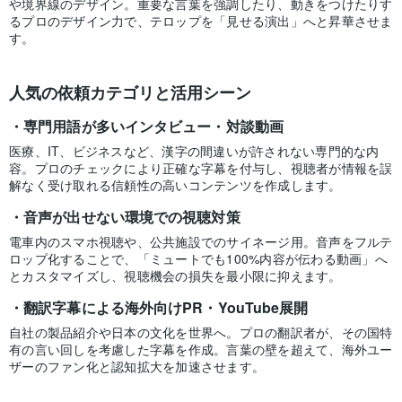
や境界線のデザイン。重要な言葉を強調したり、動きをつけたりす
るプロのデザイン力で、テロップを「見せる演出」へと昇華させま
す。
人気の依頼カテゴリと活用シーン
専門用語が多いインタビュー・対談動画
医療、IT、ビジネスなど、漢字の間違いが許されない専門的な内
容。プロのチェックにより正確な字幕を付与し、視聴者が情報を誤
解なく受け取れる信頼性の高いコンテンツを作成します。
音声が出せない環境での視聴対策
電車内のスマホ視聴や、公共施設でのサイネージ用。音声をフルテ
ロップ化することで、「ミュートでも100%内容が伝わる動画」へ
とカスタマイズし、視聴機会の損失を最小限に抑えます。
翻訳字幕による海外向けPR・YouTube展開
自社の製品紹介や日本の文化を世界へ。プロの翻訳者が、その国特
有の言い回しを考慮した字幕を作成。言葉の壁を超えて、海外ユー
ザーのファン化と認知拡大を加速させます。