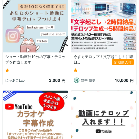
ショート動画計10分の字幕・テロッ
今すぐテロップ！文字起こし！に即
プを作成します
日...
定期購入可
-
-
3,000
10,000
にゃあこLab
野中 博史
円
円