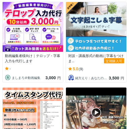
動画編集者様向け｜テロップ・字幕
対談・講義形式の動画に字幕をつけ
入力を代行します
ま...
定期購入可
-
5.0
(9)
3,000
3,500
ましまろ＠動画編集
円
緒方えり：あなたの想いを形に
円