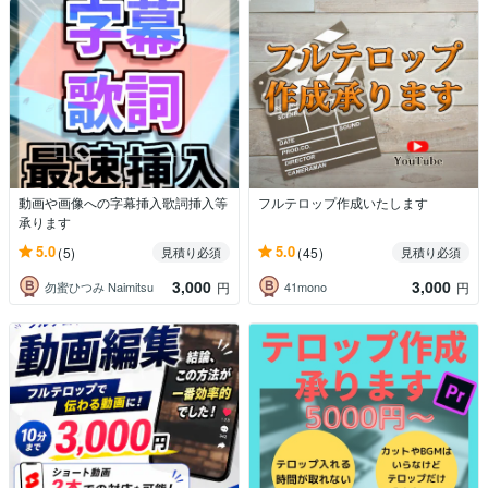
動画や画像への字幕挿入歌詞挿入等
フルテロップ作成いたします
承ります
5.0
5.0
(5)
(45)
見積り必須
見積り必須
3,000
3,000
勿蜜ひつみ Naimitsu
41mono
円
円