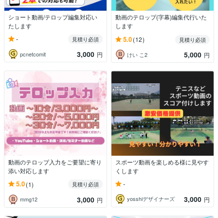
ショート動画/テロップ編集対応い
動画のテロップ(字幕)編集代行いた
たします
します
-
5.0
見積り必須
(12)
見積り必須
3,000
5,000
pcnetcomit
円
けい こ2
円
動画のテロップ入力をご要望に寄り
スポーツ動画を楽しめる様に見やす
添い対応します
くします
-
5.0
(1)
見積り必須
3,000
3,000
yosshiデザイナーズ
円
mmg12
円