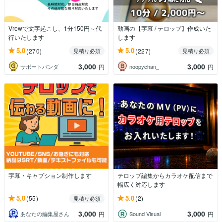
Vrewで文字起こし、1分150円～代
動画の【字幕 / テロップ】作成いた
行いたします
します
5.0
5.0
(270)
(227)
見積り必須
見積り必須
3,000
3,000
サポートパンダ
noopychan_
円
円
字幕・キャプション制作します
テロップ編集からカラオケ配信まで
幅広く対応します
5.0
5.0
(55)
(2)
見積り必須
3,000
3,000
あなたの編集屋さん
Sound Visual
円
円