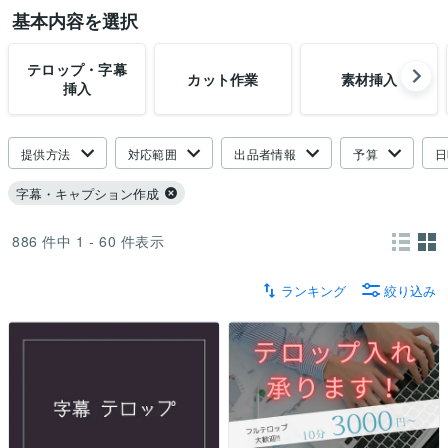
基本内容を選択
テロップ・字幕
カット作業
素材挿入
挿入
提供方法
対応範囲
出品者情報
予算
日
字幕・キャプション作成
886
件中
1 - 60
件表示
ランキング
絞り込み