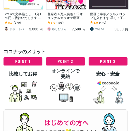
Vrewで文字起こし、1分1
登録者４万人突破！♡オ
動画に字幕／フルテロッ
50円～代行いたします Yo
リジナルカラオケ動画作
プを入れます 早くて丁寧
uTube,SNS,セミナーのス
ります 練習・投稿・結婚
◆手間のかかる作業はお
5.0
(270)
5.0
(105)
5.0
(440)
ピーディなテロップ入力
式の余興等に♡｜色やフ
まかせください！
3,000
7,500
3,000
ォントも自由に選べる♪
サポートパンダ
ゆりぴょんChannel
moji co
円
円
円
ココナラのメリット
オンラインで
比較してお得
安心・安全
完結