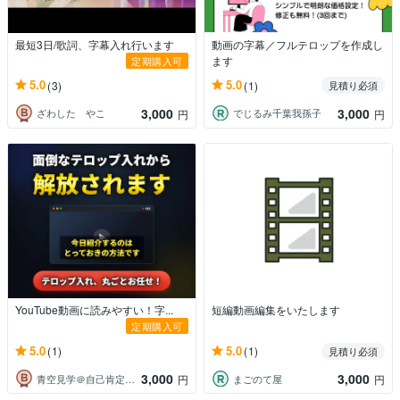
最短3日/歌詞、字幕入れ行います
動画の字幕／フルテロップを作成し
ます
定期購入可
5.0
5.0
(3)
(1)
見積り必須
3,000
3,000
ざわした やこ
でじるみ千葉我孫子
円
円
YouTube動画に読みやすい！字...
短編動画編集をいたします
定期購入可
5.0
5.0
(1)
(1)
見積り必須
3,000
3,000
青空見学＠自己肯定感UPアドバイザー
まごのて屋
円
円