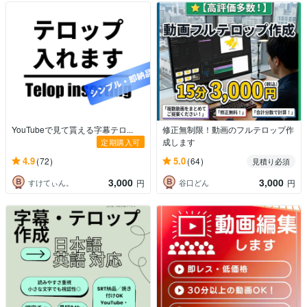
YouTubeで見て貰える字幕テロ...
修正無制限！動画のフルテロップ作
成します
定期購入可
4.9
5.0
(72)
(64)
見積り必須
3,000
3,000
すけてぃん。
谷口どん
円
円