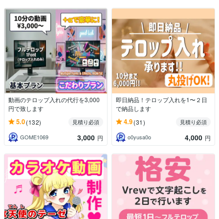
動画のテロップ入れの代行を3,000
即日納品！テロップ入れを1〜２日
円で致します
で納品します
5.0
4.9
(132)
(31)
見積り必須
見積り必須
3,000
4,000
GOME1069
o0yusa0o
円
円