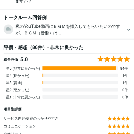
ますか？
トークルーム回答例
私のYouTube動画にＢＧＭを挿入してもらいたいのです
が、ＢＧＭ（音源）は...
評価・感想（86件）- 非常に良かった
5.0
総合評価
星5 (非常に良かった)
84件
星4 (良かった)
1件
星3 (普通)
1件
星2 (悪かった)
0件
星1 (非常に悪かった)
0件
項目別評価
サービス内容/提案のわかりやすさ
コミュニケーション
クオリティ