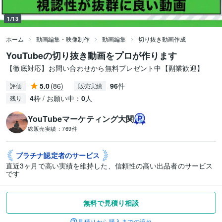
1/13
ホーム
動画編集・映像制作
動画編集
切り抜き動画作成
YouTubeの切り抜き動画をプロが作ります
【徹底対応】お問い合わせから無料プレゼント中【副業歓迎】
5.0
(86)
96
件
評価
販売実績
4
枠 / お願い中：
0
人
残り
YouTubeマーケティング大関
総販売実績：
769件
プラチナ認定者の
サービス
直近3ヶ月で高い実績を維持した、信頼性の高い出品者のサービス
です
無料で見積り相談
見積りから購入までの流れ