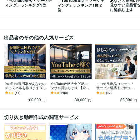
「YouTube集客・マーケテ
「YouTube集客・マーケテ
あなたの動画の
Final Cut Pro:7年
Filmora:7年
iMovie:7年
ゆっくりMovieMaker:5年
ィング」ランキング1位
ィング」ランキング1位 2
見やすい高品質
Adobe Illustrator:6年
Canva:5年
WordPress:11年
ペライチ:2年
Vrew:5年
位
に編集します
Blender:3年
その他ツール
YouTube:10年
出品者のその他の人気サービス
得意分野
動画編集・映像制作
動画編集者があなたの動画を編集代行します
動画編集
YouTube
ビジネス
動画
テロップ
編集
画像
動画制作
切り抜き動画
スモールビジネス
YouTube専門家があなたの
YouTube攻略大全PDF×コ
ココナラ出品コンサル！
チャンネルを作ります Yo
ンサル提供します 【YouT
サービス構築まで伴走し
uTubeの専門家があなたの
ube攻略PDF】とコンサル
ます ココナラ出品の不安
5.0
(41)
5.0
(200)
4.9
(97)
チャンネルを構築【副業
であなたのCHを伸ばす
をまるっと解消！プロ出
100,000
30,000
30,000
歓迎】
品者がサポートします
円
円
円
切り抜き動画作成の関連サービス