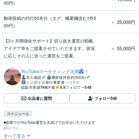
00円）
動画投稿の代行50本分（タグ、概要欄含む1件5
＋
25,000円
00円）
【3ヶ月間強化サポート】切り抜き運営の戦略,
＋
55,000円
アイデア等をご提案させていただきます。状況
に応じその人に合った運営をご提案。
YouTubeマーケティング大関
本人確認
機密保持契約(NDA)
インボイス発行事業者
未登録
総販売実績
769
評価
4.9
フォロワー
548
出品者に質問
フォロー
548
スケジュール
■副業でのYouTube運営を丸投げでお任せいただけます

■YouTub...
すべて見る