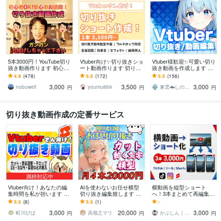
5本3000円！YouTube切り
Vtuber向け✨切り抜きショ
Vtuber様歓迎✨可愛い切り
抜き動画作ります 初心者
ート動画作ります 切り抜
抜き動画を作成します 自
歓迎！ホリエモン、ひろ
き箇所お任せOK！視聴者
己紹介やゲーム実況など
4.9
(478)
5.0
(172)
5.0
(156)
ゆき、岡田斗司夫
目線で切り抜きます。横
も承りますのでお気軽に
3,000
3,500
3,000
型も対応
どうぞ✨
nobuwell
youmu869
東雲☁️しののめ
円
円
円
切り抜き動画作成の定番サービス
満枠対応中
Vtuber向け！あなたの編
AIを使わないお任せ横型
横動画を縦型ショート
集時間を私が担います 編
切り抜き編集致します 月4
へ！3本まとめて再編集し
集依頼が初めての方！大
本サブスクゲーム配信の
ます YouTubeの資産をTik
5.0
(8)
5.0
(1)
-
歓迎です！◎
切抜きショート動画作成
Tok・Instagram動画へ
3,000
20,000
3,000
します！
町川びば
高嶺之マリ
かぶしん｜動画編集×設計デザイン
円
円
円