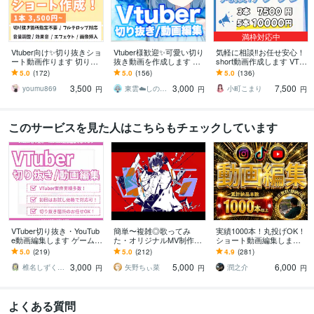
満枠対応中
Vtuber向け✨切り抜きショ
Vtuber様歓迎✨可愛い切り
気軽に相談‼️お任せ安心！
ート動画作ります 切り抜
抜き動画を作成します 自
short動画作成します VTub
き箇所お任せOK！視聴者
己紹介やゲーム実況など
erさん必見！シーンお任
5.0
(172)
5.0
(156)
5.0
(136)
目線で切り抜きます。横
も承りますのでお気軽に
せで簡単発注！最短1日納
3,500
3,000
7,500
型も対応
どうぞ✨
期！
youmu869
東雲☁️しののめ
小町こまり
円
円
円
このサービスを見た人はこちらもチェックしています
VTuber切り抜き・YouTub
簡単〜複雑◎歌ってみ
実績1000本！丸投げOK！
e動画編集します ゲーム実
た・オリジナルMV制作し
ショート動画編集します
況などジャンル問わず｜S
ます Vtuber・歌い手必
〜YouTube shorts・TikTo
5.0
(219)
5.0
(212)
4.9
(281)
horts動画・サムネイルも
見！お任せ〜本家再現ま
k・リール対応〜
3,000
5,000
6,000
で可能！
椎名しずく＠受付再開
矢野ちぃ菜
潤之介
円
円
円
よくある質問