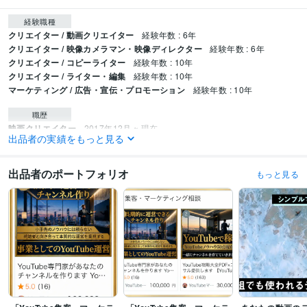
経験職種
クリエイター / 動画クリエイター
経験年数 : 6年
クリエイター / 映像カメラマン・映像ディレクター
経験年数 : 6年
クリエイター / コピーライター
経験年数 : 10年
クリエイター / ライター・編集
経験年数 : 10年
マーケティング / 広告・宣伝・プロモーション
経験年数 : 10年
職歴
映画クリエイター
2017年12月 ~ 現在
出品者の実績をもっと見る
受賞歴
ココナラ【マーケティング　WEB集客】カテゴリ1位獲得
【専属編集/企画
出品者のポートフォリオ
もっと見る
担当】幼馴染のYouTube登録者100万人
資格・検定
日商簿記検定3級
取得年 : 2024年
プログラミング言語・フレームワーク
CSS:10年
HTML:10年
ビジネス・クリエイティブツール
Adobe Photoshop:7年
GIMP:7年
Adobe Premiere Pro:7年
AviUtl:7年