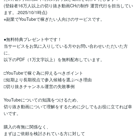
(登録者16万人以上の切り抜き動画CHの制作 運営代行を担当してい
ます。.2025/10/1時点)

※副業でYouTubeで稼ぎたい人向けのサービスです。

●無料特典プレゼント中です！

当サービスをお気に入りしている方やお問い合わせいただいた方
に、

以下のPDF（1万文字以上）を無料配布しています。

□YouTubeで稼ぐ為に抑えるべきポイント

□短期より長期視点で参入候補を選ぶべき理由

□切り抜きチャンネル運営の失敗事例

YouTubeについての知識をつけるため、

切り抜き動画について理解をするために少しでもお役に立てれば幸
いです。

購入の有無に関係なく、

まずはご依頼を検討されている方に対して
