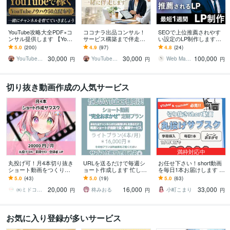
YouTube攻略大全PDF×コ
ココナラ出品コンサル！
SEOで上位推薦されやす
ンサル提供します 【YouT
サービス構築まで伴走し
い設定のLP制作します
ube攻略PDF】とコンサル
ます ココナラ出品の不安
【SEO特化】LPごとにSE
5.0
(200)
4.9
(97)
4.8
(24)
であなたのCHを伸ばす
をまるっと解消！プロ出
O設定を個別チューニング
30,000
30,000
100,000
品者がサポートします
します
YouTubeマーケティング大関
YouTubeマーケティング大関
Web Masters
円
円
円
切り抜き動画作成の人気サービス
満枠対応中
丸投げ可！月4本切り抜き
URLを送るだけで毎週シ
お任せ下さい！short動画
ショート動画をつくりま
ョート作成します 忙しく
を毎日1本お届けします 毎
す ☆毎週届く切り抜き動
てもショート動画投稿が
日投稿したいVTuberさん
5.0
(43)
5.0
(19)
5.0
(63)
画で、再生回数を強化し
止まらない環境を作りま
の強い味方！サブスクス
20,000
16,000
33,000
ましょう！
す
タート！
㈱ミドコロ堂
柊みおる
小町こまり
円
円
円
お気に入り登録が多いサービス