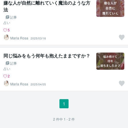
嫌な人が自然に離れていく魔法のような方
法
記事
占い
5
Maria Rosa
2025/03/16
同じ悩みをもう何年も抱えたままですか？
記事
占い
2
Maria Rosa
2025/04/05
1
2
件中
1 - 2
件