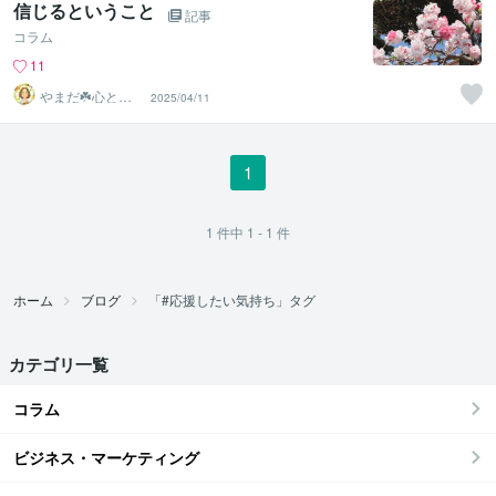
信じるということ
記事
コラム
11
やまだ☘️心と頭
2025/04/11
がスッキリ整う
サロン
1
1
件中
1 - 1
件
ホーム
ブログ
「#応援したい気持ち」タグ
カテゴリ一覧
コラム
ビジネス・マーケティング