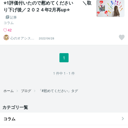
⭐️1評価付いたので慰めてください ＼取
り下げ後／２０２４年2月再up⭐️
記事
コラム
42
心のオアシスま
2022/06/28
どかの部屋
1
1
件中
1 - 1
件
ホーム
ブログ
「#慰めてください」タグ
カテゴリ一覧
コラム