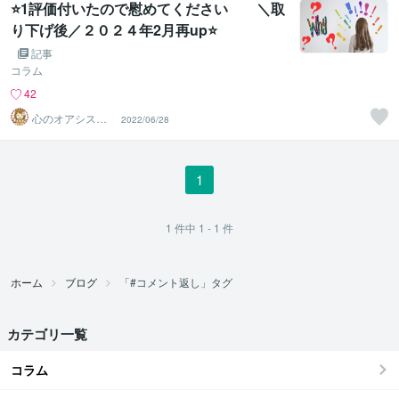
⭐️1評価付いたので慰めてください ＼取
り下げ後／２０２４年2月再up⭐️
記事
コラム
42
心のオアシスま
2022/06/28
どかの部屋
1
1
件中
1 - 1
件
ホーム
ブログ
「#コメント返し」タグ
カテゴリ一覧
コラム