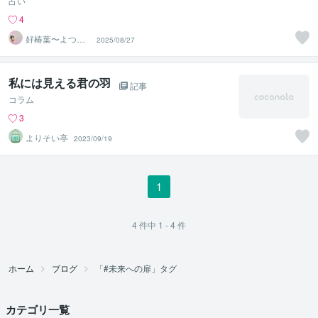
占い
4
好椿葉〜よつ
2025/08/27
ば〜
私には見える君の羽
記事
コラム
3
よりそい亭
2023/09/19
1
4
件中
1 - 4
件
ホーム
ブログ
「#未来への扉」タグ
カテゴリ一覧