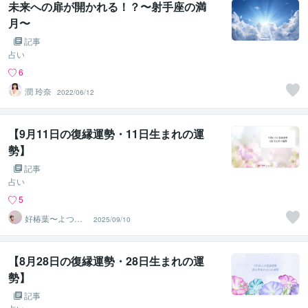
未来への扉が開かれる！？〜射手座の満
月〜
記事
占い
6
潤 玲奈
2022/06/12
【9月11日の復縁運勢・11日生まれの運
勢】
記事
占い
5
好椿葉〜よつ
2025/09/10
ば〜
【8月28日の復縁運勢・28日生まれの運
勢】
記事