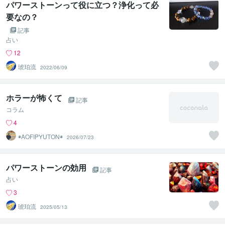
パワーストーンって役に立つ？浄化って必
要なの？
記事
占い
12
琥珀流
2022/06/09
ホラーが怖くて
記事
コラム
4
◉AOFIPYUTON◉
2026/07/23
パワーストーンの効用
記事
占い
3
琥珀流
2025/05/13