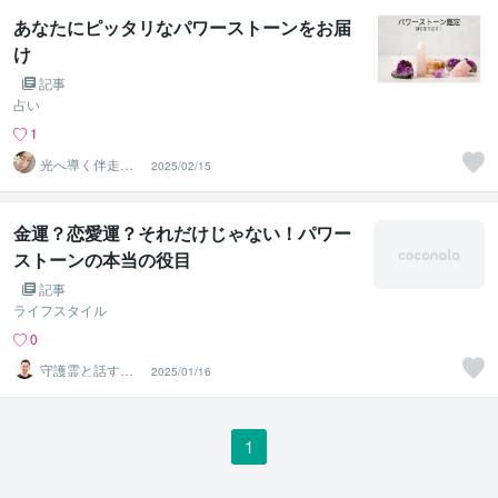
あなたにピッタリなパワーストーンをお届
け
記事
占い
1
光へ導く伴走者
2025/02/15
✡ゆり
金運？恋愛運？それだけじゃない！パワー
ストーンの本当の役目
記事
ライフスタイル
0
守護霊と話す人
2025/01/16
｜まこと
1