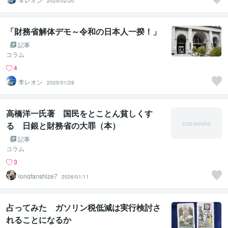
2025/02/20
「財務省解体デモ～令和の日本人一揆！」
記事
コラム
4
李レオン
2025/01/28
高橋洋一氏著 国民をとことん貧しくす
る 日銀と財務省の大罪（本）
記事
コラム
3
longfanshize7
2026/01/11
占ってみた ガソリン税低減は実行検討さ
れることになるか