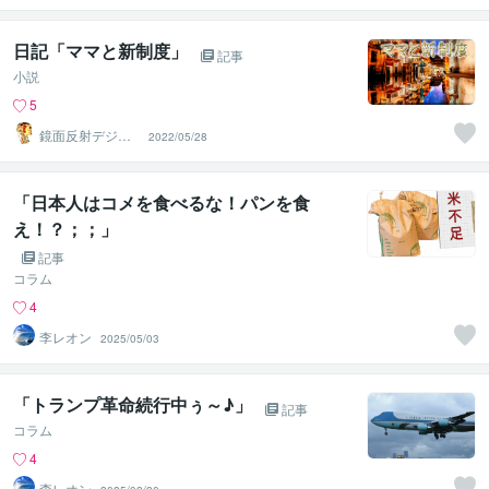
日記「ママと新制度」
記事
小説
5
鏡面反射デジタ
2022/05/28
ルアート製作所
（鈴木穣）
「日本人はコメを食べるな！パンを食
え！？；；」
記事
コラム
4
李レオン
2025/05/03
「トランプ革命続行中ぅ～♪」
記事
コラム
4
李レオン