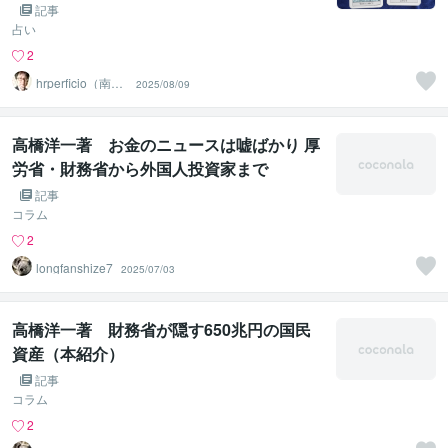
記事
占い
2
hrperficio（南仙
2025/08/09
台の父）
高橋洋一著 お金のニュースは嘘ばかり 厚
労省・財務省から外国人投資家まで
記事
コラム
2
longfanshize7
2025/07/03
高橋洋一著 財務省が隠す650兆円の国民
資産（本紹介）
記事
コラム
2