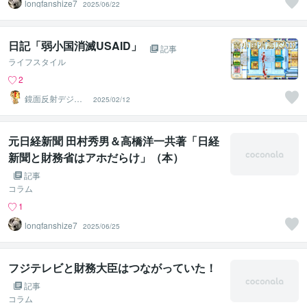
longfanshize7
2025/06/22
日記「弱小国消滅USAID」
記事
ライフスタイル
2
鏡面反射デジタ
2025/02/12
ルアート製作所
（鈴木穣）
元日経新聞 田村秀男＆高橋洋一共著「日経
新聞と財務省はアホだらけ」（本）
記事
コラム
1
longfanshize7
2025/06/25
フジテレビと財務大臣はつながっていた！
記事
コラム