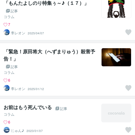
「もんたよしのり特集ぅ～♪（１７）」
記事
コラム
7
李レオン
2025/04/07
「緊急！原田将大（へずまりゅう）殺害予
告！」
記事
コラム
6
李レオン
2025/01/12
お前はもう死んでいる
記事
コラム
6
じゅん♪
2023/01/07