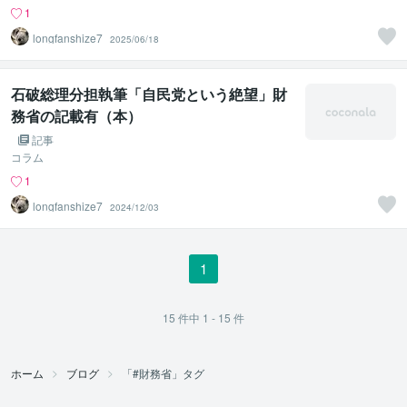
1
longfanshize7
2025/06/18
石破総理分担執筆「自民党という絶望」財
務省の記載有（本）
記事
コラム
1
longfanshize7
2024/12/03
1
15
件中
1 - 15
件
ホーム
ブログ
「#財務省」タグ