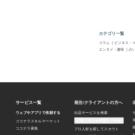
り返す人になること確
支出は 幸せな未来へ
カテゴリ一覧
コラム
｜
ビジネス・
エンタメ・趣味
｜
占