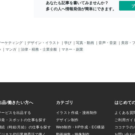
あなたも記事を書いてみませんか？
実です デートでの
ーとは対等で
ブ
多くの人へ情報発信が簡単にできます。
の投資ですよ
友のような関
か。 ＋＋＋
＋＋＋＋＋＋
＋ 就職支援
になります。
った安定した
か。 ②実力
マーケティング
｜
デザイン・イラスト
｜
学び
｜
写真・動画
｜
音声・音楽
｜
美容・
もらえる環境
い
｜
マンガ
｜
法律・税務・士業全般
｜
マネー・副業
ーーーーーー
ーーーーーー
ょっと、深堀
＋＋＋＋＋＋
＋＋＋＋＋＋
婚活＞ ①パ
はパートナー
ょうか。→お
は対等で、常
ような関係で
→主食タイプ
＋＋＋＋＋＋
＋＋＋＋＋就
んな質問にな