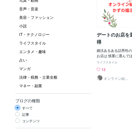
写真・動画
音声・音楽
美容・ファッション
小説
デートのお店を
IT・テクノロジー
得
ライフスタイル
婚活あるある話男性の
エンタメ・趣味
お店は 慎重に選んで
占い
選んだ理由が 割引チ
ライフスタイル
とか 安くて気軽に入
マンガ
13
やお得を優先して お
法律・税務・士業全般
回し 自分の懐が一番
オンライン結婚
相談所かずくん
っちのけ だったりす
マネー・副業
セリフではないけれど
かい？ と女性はガッ
堅実とケチを混同しな
ブログの種類
ジャスなお店をと選べ
すべて
もありません 相手と
い という 気持ちが
記事
ください と言ってい
コンテンツ
が分からないという人
目のデート後に交際終