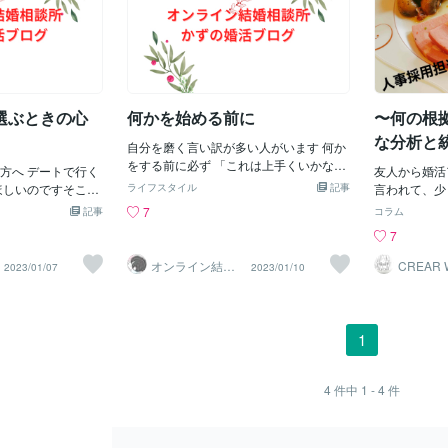
選ぶときの心
何かを始める前に
〜何の根
な分析と
自分を磨く言い訳が多い人がいます 何か
現役人事
をする前に必ず 「これは上手くいかない
方へ デートで行く
友人から婚活
気がする」 「ダメに決まっている」 と一
バイザー
ほしいのですそこを
ライフスタイル
記事
言われて、少
言あるのです「やりもしないでそう言っ
ケットが使えるから
活」を「就職
ら！！！ 
7
記事
コラム
てたら 上手くいくものもいかないよ」 と
れるから と、お手軽
め置き換えて
7
言うと 「もちろんそうですよ‼︎ そんなこ
相手とのムードは後
ある私の〜何
とは考えていません」 と何故か即座に文
で 相手の気持ちはそ
分析と統計学
オンライン結婚
CREAR 
2023/01/07
2023/01/10
言撤回…というやりとりが毎度交わされ
相談所かずくん
N
ると コマーシャルの
担当が婚活ア
周りの皆さま呆れ顔 要するに 自分に自信
 そこに愛はあるん
ら！！！ ①
がないのですね 最初にできない宣言をし
カリするだけですよ
か。それでは
ていると 結果が悪いときの言い訳になる
いでください ゴー
ない大変自己
1
という考えからきた 否定で始まる言葉を
 と言っているので
己分析につい
発する行為は とても格好悪いです 自分の
の時間を大切にした
と思います。
「格」と「信用」を下げたくなければ 言
伝わるお店選びをして
＋＋＋＋＋＋
4
件中
1 - 4
件
い訳はしないに限ります
るだけですその意味
＋＋＋＋＋ 
は 残念ですが 一回
を守りたい、
了になるを 延々く
られたいタイ