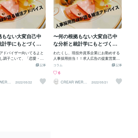
拠もない大変自己中
〜何の根拠もない大変自己中
統計学にもとづく〜
な分析と統計学にもとづく〜
採用担当が婚活アド
現役人事採用担当が婚活アド
アドバイザー向いてるよと
わたくし、現役外資系企業にお勤めする
を名乗ってみた
バイザーを名乗ってみた
し調子こいて、「恋愛・婚
人事採用担当！！求人広告の提案営業か
支援・人事採用」にあては
らはじまり、人材エージェントのキャリ
②
ら！！！①
記事
コラム
記事
物申す自称アドバイザーで
アアドバイザー兼企業営業担当を経験。
6
の根拠もない大変自己中な
そして、人事採用担当へキャリアチェン
にもとづく〜現役人事採用
ジ。何気に人材系といった分野の経験は1
WERKE
CREAR WERKE
2022/05/22
2022/05/21
N
ドバイザーを名乗ってみた
5年以上。しかし、決して恋愛経験は豊富
は、いかがだったでしょう
とはいえません。高校時代までは、キャ
、昨日の続きで何の根拠も
ラクター的にワイルドでパワフル。決し
中な分析(筆者流)による自
て女らしいとはいえない青春時代を送っ
て、続きを書いてみようか
たし、典型的な非モテ女子だったし。し
＋＋＋＋＋＋＋＋＋＋＋＋
かし、なぜだか30歳前後から、恋愛相
＋＋＋＋＋＋＋＋＋＋＋＋
談・婚活相談を受けること多数。自分で
＜恋愛・婚活＞ ①パートナー
も、良くわからない状態。でも、やはり
もしくはパートナーから守
人材系で培ったスキルが、恋愛・婚活分
プでしょうか。 ②パートナ
野でも活かされているようでございま