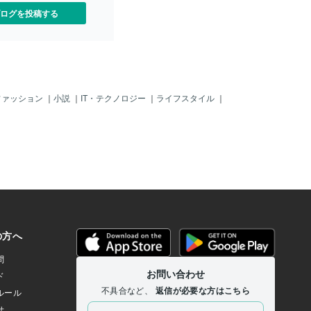
、常にお互いを高め合い戦
す。何気にアドバイスして誕生させたカ
ログを投稿する
係でいたいタイプでしょう
ップルと夫婦は多数実績あるのです。か
＋＋＋＋＋＋＋＋＋＋＋＋＋
といって、お相手を紹介したりしたこと
＋＋＋＋＋＋＋＋＋＋＋＋
はございませんが。アドバイスを求めら
にあてはめたら、こんな質問
れる内容は、ファッション改革から18禁
 ①人事制度・福利厚生が整
のお話、気になる人の写真をみせられど
環境で働くことを好みます
んな人かキャリアアドバイザーと人事目
次第で責任ある仕事を任せて
線で見て意見を聞かせてほしいと頼まれ
ファッション
｜
小説
｜
IT・テクノロジー
｜
ライフスタイル
｜
で働くことを好みますか。
たり、デート戦略まで様々なのです。そ
ーーーーーーーーーーーー
こで、友人から婚活アドバイザー向いて
ーーーーーーーーーーーち
るよと言われて、少し調子こいて語って
してみると・・・・＋＋＋
みようと思った次第でございます。今の
＋＋＋＋＋＋＋＋＋＋＋＋
時代は恋愛・婚活ツールとして、アプ
＋＋＋＋＋＋＋＋ ＜恋愛・
リ・パーティー・結婚相談所たくさんあ
ートナーを守りたい、もしく
りますですね。就職支援・人事採用にあ
から守られたいタイプでし
てはめると、転職サイト・企業説明会・
やつタイプ②パートナーと
転職エージェントといったところですか
にお互いを高め合い戦友の
ね。そして、どの方とご縁があるかで将
いたいタイプでしょうか。
来が決まるといっても過言でないぐらい
＋＋＋＋＋＋＋＋＋＋＋＋
重要なところは恋愛・婚活も就職活動・
＋＋＋＋＋＋＋＋＋＋＋＋
人材採用も共通してると勝手に考えてお
職支援にあてはめたら、こ
ります。「カップル・夫婦成立＝内定合
格・オファー受託」を目指して、