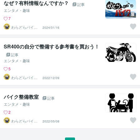
なぜ？有料情報なんですか？
記事
エンタメ・趣味
7
わらどらバイク
2024/01/16
屋
SR400の自分で整備する参考書を買おう！
記事
エンタメ・趣味
5
わらどらバイク
2022/12/09
屋
バイク整備教室
記事
エンタメ・趣味
2
わらどらバイク
2022/05/08
屋