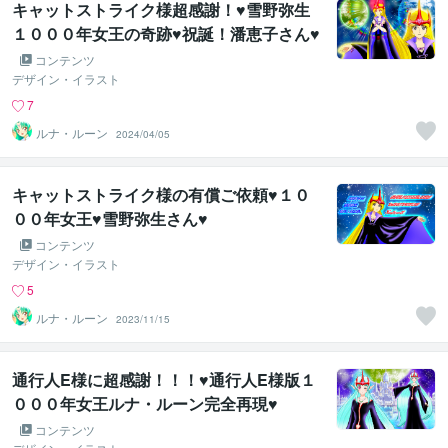
キャットストライク様超感謝！♥雪野弥生
１０００年女王の奇跡♥祝誕！潘恵子さん♥
コンテンツ
デザイン・イラスト
7
ルナ・ルーン
2024/04/05
キャットストライク様の有償ご依頼♥１０
００年女王♥雪野弥生さん♥
コンテンツ
デザイン・イラスト
5
ルナ・ルーン
2023/11/15
通行人E様に超感謝！！！♥通行人E様版１
０００年女王ルナ・ルーン完全再現♥
コンテンツ