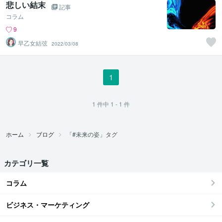
悲しい結末
記事
コラム
9
早乙女結弦
2022/03/08
1
1
件中
1 - 1
件
ホーム
ブログ
「#未来の姿」タグ
カテゴリ一覧
コラム
ビジネス・マーケティング