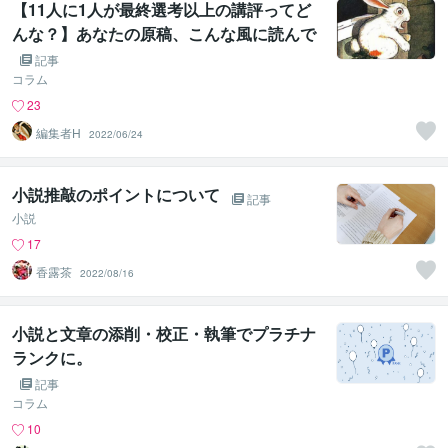
【11人に1人が最終選考以上の講評ってど
んな？】あなたの原稿、こんな風に読んで
います
記事
コラム
23
編集者H
2022/06/24
小説推敲のポイントについて
記事
小説
17
香露茶
2022/08/16
小説と文章の添削・校正・執筆でプラチナ
ランクに。
記事
コラム
10