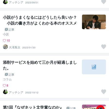
アッチシア
2023/09/01
小説がうまくなるにはどうしたら良いか？
小説の書き方がよくわかる本のオススメ
５選
記事
小説
10
大滝瓶太
2023/01/30
添削サービスを始めて三か月が経過しまし
た。
記事
コラム
8
アッチシア
2022/10/12
第1回『なぜネット文学賞なのか』
記事