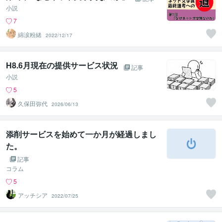
小説
7
綿涙粉緒
2022/12/17
H8.6月現在の提供サービス状況
記事
小説
5
久保田弥代
2026/06/13
添削サービスを始めて一か月が経過しまし
た。
記事
コラム
5
アッチシア
2022/07/25