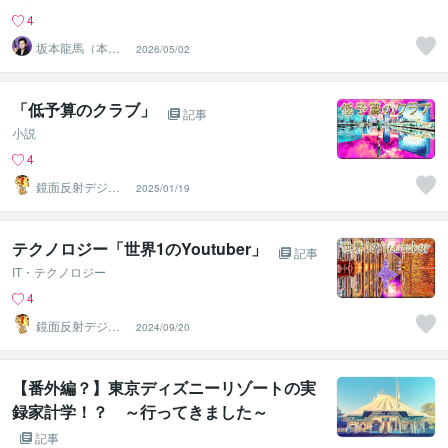
4
坂本龍馬（本
2026/05/02
名）
「低予算のクラブ」
記事
小説
4
鏡面反射デジタ
2025/01/19
ルアート製作所
（鈴木穣）
テクノロジー「世界1のYoutuber」
記事
IT・テクノロジー
4
鏡面反射デジタ
2024/09/20
ルアート製作所
（鈴木穣）
【番外編？】東京ディズニーリゾートの実
録家計学！？ ～行ってきました～
記事