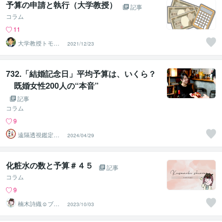
予算の申請と執行（大学教授）
記事
コラム
11
大学教授トモ｜
2021/12/23
元東大教員
732.「結婚記念日」平均予算は、いくら？
既婚女性200人の“本音”
記事
コラム
9
遠隔透視鑑定
2024/04/29
師・すずか✡
化粧水の数と予算＃４５
記事
コラム
9
楠木詩織☺︎ブロ
2023/10/03
グ❇︎生活科・家
庭研究部