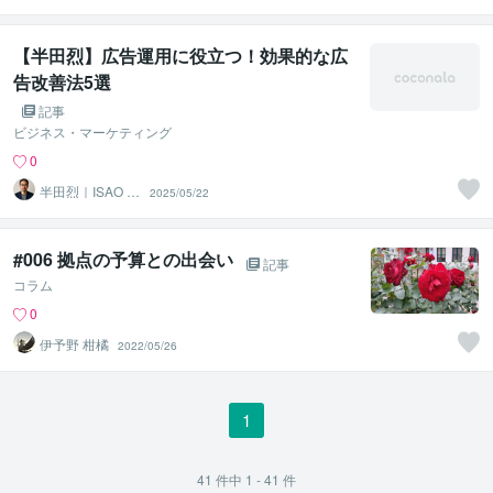
ANDA
【半田烈】広告運用に役立つ！効果的な広
告改善法5選
記事
ビジネス・マーケティング
0
半田烈｜ISAO H
2025/05/22
ANDA
#006 拠点の予算との出会い
記事
コラム
0
伊予野 柑橘
2022/05/26
1
41
件中
1 - 41
件