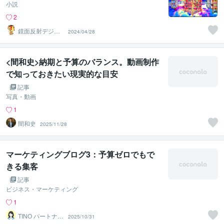
小説
2
鏡面反射デジタ
2024/04/28
ルアート製作所
（鈴木穣）
<間和史>納期と予算のバランス。動画制作
で知っておきたい現実的な目安
記事
写真・動画
1
間和史
2025/11/28
マーケティングブログ3：予算ゼロでもで
きる集客
記事
ビジネス・マーケティング
1
TINO パートナー
2025/10/31
ズ