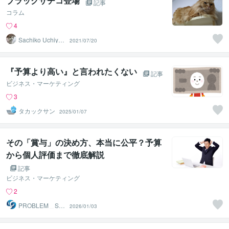
ブラックサチコ登場
記事
コラム
4
Sachiko Uchiya
2021/07/20
ma
『予算より高い』と言われたくない
記事
ビジネス・マーケティング
3
タカックサン
2025/01/07
その「賞与」の決め方、本当に公平？予算
から個人評価まで徹底解説
記事
ビジネス・マーケティング
2
PROBLEM＿SO
2026/01/03
LUTION