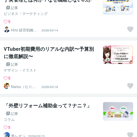
記事
ビジネス・マーケティング
5
Hiro 経営戦略ア
2026/04/14
ドバイザー
VTuber初期費用のリアルな内訳〜予算別
に徹底解説〜
記事
デザイン・イラスト
5
Naryu（なりゅ
2026/03/18
う）
「外壁リフォーム補助金って？ナニ？」
記事
コラム
5
李レオン
2026/03/13