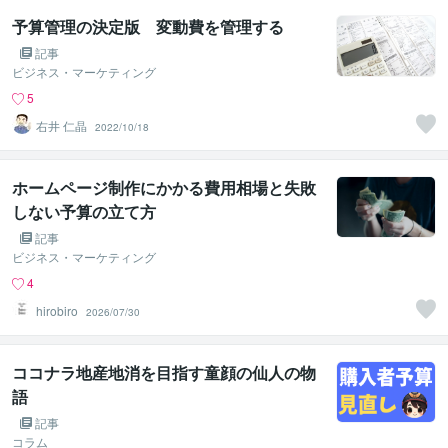
予算管理の決定版 変動費を管理する
記事
ビジネス・マーケティング
5
右井 仁晶
2022/10/18
ホームページ制作にかかる費用相場と失敗
しない予算の立て方
記事
ビジネス・マーケティング
4
hirobiro
2026/07/30
ココナラ地産地消を目指す童顔の仙人の物
語
記事
コラム