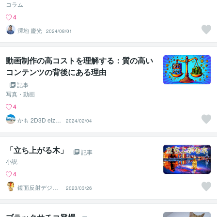
コラム
4
澤地 慶光
2024/08/01
動画制作の高コストを理解する：質の高い
コンテンツの背後にある理由
記事
写真・動画
4
かも 2D3D eizou
2024/02/04
_world
「立ち上がる木」
記事
小説
4
鏡面反射デジタ
2023/03/26
ルアート製作所
（鈴木穣）