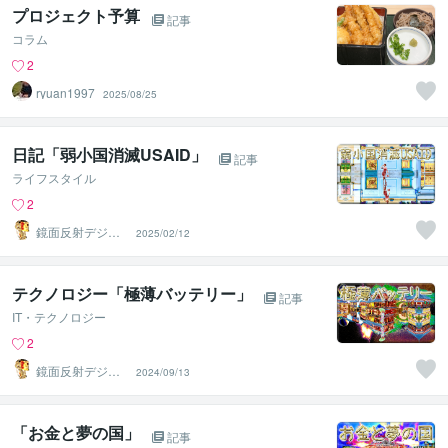
プロジェクト予算
記事
コラム
2
ryuan1997
2025/08/25
日記「弱小国消滅USAID」
記事
ライフスタイル
2
鏡面反射デジタ
2025/02/12
ルアート製作所
（鈴木穣）
テクノロジー「極薄バッテリー」
記事
IT・テクノロジー
2
鏡面反射デジタ
2024/09/13
ルアート製作所
（鈴木穣）
「お金と夢の国」
記事