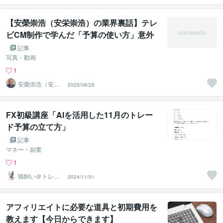
【安榮崇浩（安栄崇浩）の業界裏話】テレ
ビCM制作で学んだ「予算の使い方」意外
なコツ
記事
写真・動画
1
安榮崇浩（安栄
2025/08/28
崇浩）
FX初級講座「AIを活用した11月のトレー
ド予算の立て方」
記事
マネー・副業
1
猫飼い＠トレー
2024/11/01
ドコーチ
アフィリエイトに必要な道具と初期費用を
教えます【今日からできます】