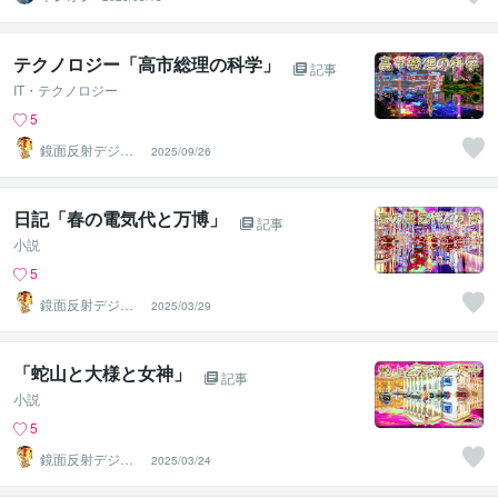
テクノロジー「高市総理の科学」
記事
IT・テクノロジー
5
鏡面反射デジタ
2025/09/26
ルアート製作所
（鈴木穣）
日記「春の電気代と万博」
記事
小説
5
鏡面反射デジタ
2025/03/29
ルアート製作所
（鈴木穣）
「蛇山と大様と女神」
記事
小説
5
鏡面反射デジタ
2025/03/24
ルアート製作所
（鈴木穣）