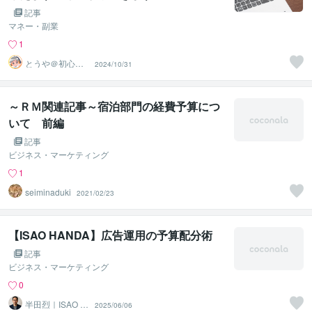
記事
マネー・副業
1
とうや＠初心者
2024/10/31
アフィリエイト
応援
～ＲＭ関連記事～宿泊部門の経費予算につ
いて 前編
記事
ビジネス・マーケティング
1
seiminaduki
2021/02/23
【ISAO HANDA】広告運用の予算配分術
記事
ビジネス・マーケティング
0
半田烈｜ISAO H
2025/06/06