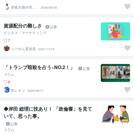
虎紫志織＠同じ
2026/08/05
目線の『駆け込
み寺』
資源配分の難しさ
記事
ビジネス・マーケティング
7
うーやん委員長
2021/11/19
「トランプ暗殺を占う~NO.2！」
記事
コラム
6
李レオン
2024/06/11
◆岸田 総理に技あり！ 「政倫審」を見て
いて、思った事。
記事
コラム