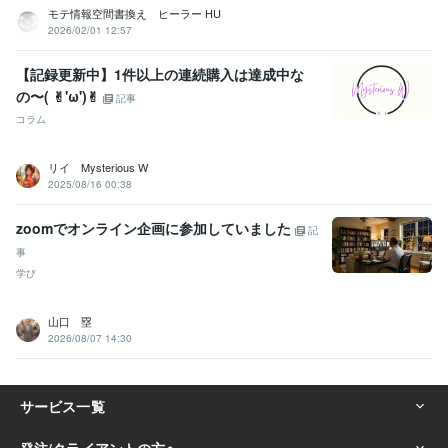
モテ情報空間書換え ヒーラー HU
2026/02/01 12:57
【記録更新中】1件以上の連続購入は達成中な
の〜( ✌︎'ω')✌︎
記事
コラム
リイ Mysterious W
2025/08/16 00:38
zoomでオンライン企画に参加していました
記
事
学び
山口 塁
2026/08/07 14:30