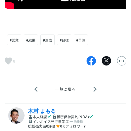
#営業
#結果
#達成
#目標
#予算
8
一覧に戻る
木村 まもる
本人確認
機密保持契約(NDA)
インボイス発行事業者
未登録
総販売実績
0
評価
0.0
フォロワー
7