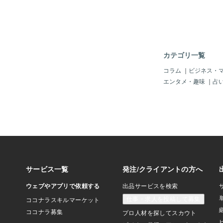
は174件で、前年度よ
るということです。 同センターに寄せ
られた相談として、2
のセルフホワイトニン
けた際に、「家に帰っ
しないでしょう。今考
カテゴリ一覧
得」「今日決めないと
る」などとしつこく勧
コラム
｜
ビジネス・
約する｣と告げたとこ
エンタメ・趣味
｜
占
定められており、中途
が約2万円かかると言
す。 女性は大切な契約条件を後から説
明することに不信感を
約すると言ってしまっ
いと思い、タブレット
れて署名したというこ
解約したいと思い、メ
グ・オフ通知を出しま
らは「クーリング・オ
ない、解約するなら違
という返信があったとい
生活センターは、