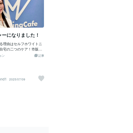
ャーになりました！
る理由はセルフホワイトニ
自宅の二つのケア！市販と
発の成分で自宅ケア（歯磨
ョン
記事
トメント、マウスウオッシ
持続します。 気になる黄ば
ホワイトニングに豊富な安
ューでお答えします♪値段
und1
2025/07/09
ホットペッパービューティー
多数掲載！仙台でホワイト
はあるけどまだ未経験の
しください！ 歯医者さんと
トニングは30分で白さ実
出かけの際に気軽に行えま
安くて、しみない痛くない
ワイトニング。"年間2万人
るホワイトニングカフェ仙
ホワイトニングサロンで お