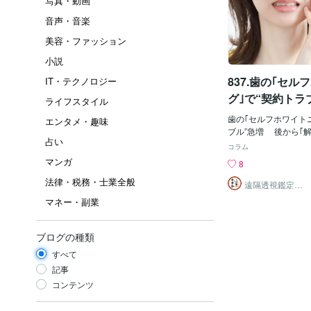
写真・動画
音声・音楽
美容・ファッション
小説
837.歯の｢セ
IT・テクノロジー
グ｣で“契約トラ
ライフスタイル
歯の｢セルフホワイト
エンタメ・趣味
ブル”急増 後から｢
占い
かる｣と告げられたケースも 
コラム
がエステ機器および溶
マンガ
8
施術を行う、いわゆる
法律・税務・士業全般
サービスを提供する事
遠隔透視鑑定
師・すずか✡
以前からセルフエス
マネー・副業
ラブルが問題となって
も、近年は歯を白くす
トニング」の相談件数
ブログの種類
いるとして、国民生活
すべて
式アカウントで注意を
す。 クーリング・オフ不可 国民生活セ
記事
ンターによると、セル
コンテンツ
023年度の相談件数は
のうちセルフホワイト