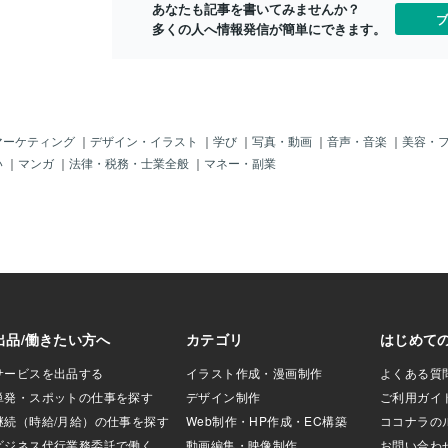
客様満足度・
あなたも記事を書いてみませんか？
り88件増加してい
特商法の範囲の行為をすることで特商法
ブ
No.1！ 当
多くの人へ情報発信が簡単にできます。
の規制を受ける可能性もあります。ちな
て口コミを書
0代女性が店舗で歯
みにホワイトニング関連は特定商取引法
らっしゃいます
グの無料体験を受
の省令31条の４第5号により特定継続的
年間2万人以
て検討したら契約
役務にあげられています。 従いまして、
ホワイトニン
えて」「絶対お
仮にセルフホワイトニングであっても特
イトニングを
月額料金が増え
商法の対象となってしまった場合には契
くのホワイト
誘されたため、｢契
約の際誇大広告をしてはならないですし
マーケティング
｜
デザイン・イラスト
｜
学び
｜
写真・動画
｜
音声・音楽
｜
美容・
用ください。
ろ、最低契約期間が
概要書面を交付してから契約をすること
い
｜
マンガ
｜
法律・税務・士業全般
｜
マネー・副業
早い、しみな
解約すると違約金
になります。またクーリングオフの規定
感できると仙
われた事例がありま
も適用されますので事業者は事前にお客
通いやすくメ
さんに告知する義務もあります。 行政書
客業の方など
持ったものの、契
士 西本
トニングを仙
たのでもう断れな
す。学割も実
で契約書を見せら
イトニングが
とです。帰宅後に
です。就職前
ールでクーリン
に立ち寄れる
したが、事業者か
ンの特徴です
フ対象の取引では
気軽に安くご
約金を請求する」
ワイトニング
います。 国民
くお客様