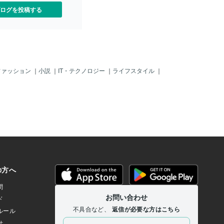
価格満足度・効果満足度で
ログを投稿する
店に来ていただき白さを実感し
いてくれるお客様も多くい
！ 全国に50店舗展開FC/
上来店の信頼感でおすすめ♪
グカフェ仙台店 仙台でホワ
お探しなら青葉区中央で近
ニングカフェ仙台店を御利
ファッション
｜
小説
｜
IT・テクノロジー
｜
ライフスタイル
｜
ホワイトニングは安くて、
い、痛くないのに効果が実
台で人気です。仕事帰りに
ンズのお客様も営業職や接
印象をよくするのにホワイ
台でお使いいただいていま
施してますのでセルフホワ
初めて学生のお客様も多い
にデート前に仙台でお気軽
のが当ホワイトニングサロ
。現在キャンペーン中でお
利用になれます。仙台でホ
なら当店と指名していただ