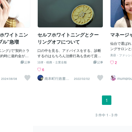
ルフホワイトニン
セルフホワイトニングとクー
マネージ
ブル”急増
リングオフについて
仙台で選ばれ
ングサロンと
ニング｣で“契約トラ
口の中を見る、アドバイスをする、診断
は違う独自開
解約時に違約金がか
するのはもちろん治療行為も含めて資格
美容・ファッシ
き粉、トリー
消費者自身
のある歯科医師、歯科衛生士、医師でな
2
記事
法律・税務・士業全般
記事
ュ）で白さを
剤などを使用して
ければこれを行うことはできません。 セ
6
みに仙台での
｢セルフエステ｣の
ルフホワイトニングのうちお医者さんが
いお試しメニ
業者があります。
口を触らず医療従事者でなければ使用す
南本町行政書士
mumgro
2024/08/08
2022/02/02
も安くHPや
事務所
テに関する契約ト
ることができない溶剤や医療機器を使用
にクーポンも
いますが、中で
することなくセルフでホワイトニングを
ニングに興味
る「セルフホワイ
することがあります。この場合は医者が
方、是非お試
が大きく増加して
口の中を見ることはありませんし、虫歯
1
違い、ホワイ
センターがXの公
の治療を行うこともありません。そもそ
感！休日やお
呼び掛けていま
もお医者さんが常駐していないこともあ
す。早くて、
ります。 このセルフホワイトニングです
3
件中
1 - 3
件
歯のセルフホ
フエステに関する2
が、あくまでセルフであるという点から
以上が利用す
339件でしたが、こ
は特定商取引法の継続的役務に当たるな
台店。仙台の
ニングの相談件数
いとも解釈できます。しかし、少しでも