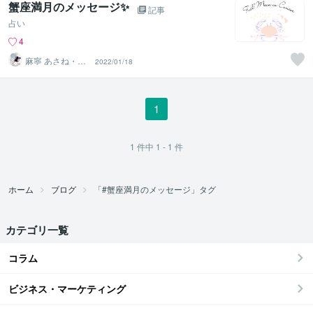
蟹座満月のメッセージ✨
記事
占い
4
麻寧 あさね・カ
2022/01/18
ードで癒しと内
観サポート
1
1
件中
1 - 1
件
ホーム
ブログ
「#蟹座満月のメッセージ」タグ
カテゴリ一覧
コラム
ビジネス・マーケティング