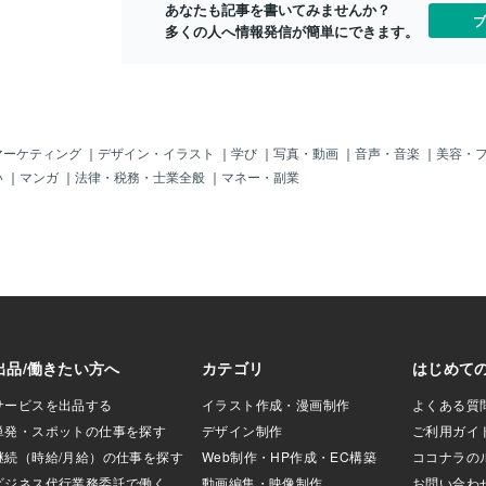
あなたも記事を書いてみませんか？
ブ
多くの人へ情報発信が簡単にできます。
マーケティング
｜
デザイン・イラスト
｜
学び
｜
写真・動画
｜
音声・音楽
｜
美容・
い
｜
マンガ
｜
法律・税務・士業全般
｜
マネー・副業