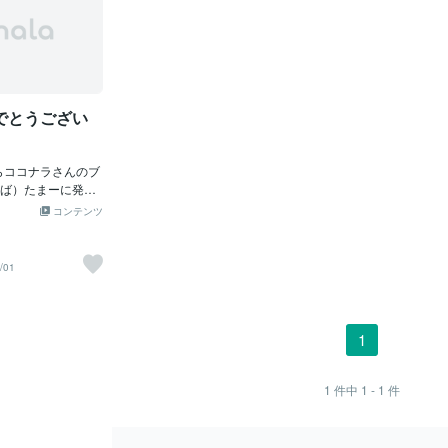
でとうござい
からココナラさんのブ
ば）たまーに発信
くお願いいたしま
コンテンツ
チ袋を自作しまし
活用ください。白
ラー用紙（黄色、
/01
れらしくなりま
1
1
件中
1 - 1
件