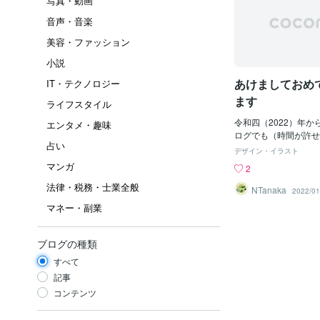
写真・動画
音声・音楽
美容・ファッション
小説
あけましておめ
IT・テクノロジー
ます
ライフスタイル
令和四（2022）年
エンタメ・趣味
ログでも（時間が許せ
占い
していきます。よろし
デザイン・イラスト
す。1月1日から、ポ
マンガ
2
た。よろしかったらご
法律・税務・士業全般
黒の方は、百均等のカ
NTanaka
2022/01
厚手）に印刷するとそ
マネー・副業
す。
ブログの種類
すべて
記事
コンテンツ