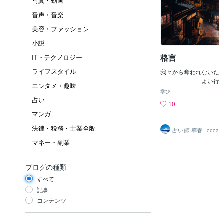
写真・動画
音声・音楽
美容・ファッション
小説
格言
IT・テクノロジー
ライフスタイル
我々から奪われない
よい行ないを
エンタメ・趣味
喜びである。 【解釈
学び
ても、よいことをすれ
占い
10
のです。アンティステ
マンガ
人 出典－プルターク
個性(大物)：https://coc
法律・税務・士業全般
占い師 導春
2023
722005/228651 松個性
マネー・副業
conala.com/blogs/2
性(人) ：https://cocon
22005/228829 リズム
ブログの種類
onala.com/blogs/27
００円クーポン：https://
すべて
vite/B5QXX3
記事
コンテンツ