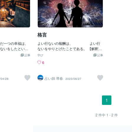
格言
ただ一つの幸福は、
よい行ないの報酬は、 よい行
したという
ないをやりとげたことである。 【解釈】
】たとえ報われなく
よいことをした後に感じる喜びこそ、何
記事
学び
記事
ば必ず喜びがある
よりのごほうびです。セネカ ローマの哲
6
ネス ギリシアの哲
学者 出典「ルキリウスへの書簡」 梅個性
「英雄伝」に引用 梅
(大物)：https://coconala.com/blogs/2722
onala.com/blogs/2
005/228651 松個性(城) ：https://cocon
占い師 導春
/04/28
2023/06/27
(城) ：https://co
ala.com/blogs/2722005/228889 桜個性
722005/228889 桜個
(人) ：https://coconala.com/blogs/2722
ala.com/blogs/27
005/228829 リズム意味 ：https://cocon
意味 ：https://coc
ala.com/blogs/2722005/215858 １００
1
22005/215858 １０
０円クーポン：https://coconala.com/invit
coconala.com/in
e/B5QXX3
2
件中
1 - 2
件