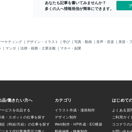
あなたも記事を書いてみませんか？
ブ
多くの人へ情報発信が簡単にできます。
マーケティング
｜
デザイン・イラスト
｜
学び
｜
写真・動画
｜
音声・音楽
｜
美容・
い
｜
マンガ
｜
法律・税務・士業全般
｜
マネー・副業