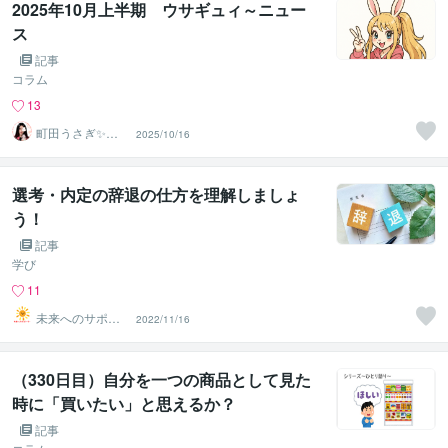
2025年10月上半期 ウサギュィ～ニュー
ス
記事
コラム
13
町田うさぎ✨閃
2025/10/16
光の幸せ届け人
♡怪談師⛩️
選考・内定の辞退の仕方を理解しましょ
う！
記事
学び
11
未来へのサポー
2022/11/16
ター
（330日目）自分を一つの商品として見た
時に「買いたい」と思えるか？
記事