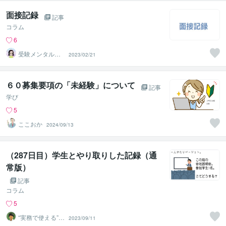
面接記録
記事
コラム
6
受験メンタルト
2023/02/21
レーナー イロ
ハル
６０募集要項の「未経験」について
記事
学び
5
ここおか
2024/09/13
（287日目）学生とやり取りした記録（通
常版）
記事
コラム
5
“実務で使える”改
2023/09/11
善パートナー／