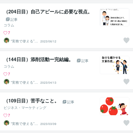
かめきち
（204日目）自己アピールに必要な視点。
記事
コラム
7
“実務で使える”改
2023/06/12
善パートナー／
かめきち
（144日目）添削活動ー完結編。
記事
コラム
7
“実務で使える”改
2023/04/13
善パートナー／
かめきち
（109日目）苦手なこと。
記事
ビジネス・マーケティング
7
“実務で使える”改
2023/03/09
善パートナー／
かめきち