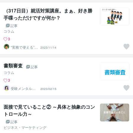
（317日目）就活対策講座。まぁ、好き勝
手喋っただけですが何か？
記事
コラム
3
“実務で使える”改
2023/11/14
善パートナー／
かめきち
書類審査
記事
コラム
3
受験メンタルト
2023/02/15
レーナー イロ
ハル
面接で見ていること② ～具体と抽象のコン
トロール力～
記事
ビジネス・マーケティング