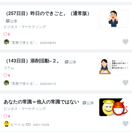
かめきち
（257日目）昨日のできごと。（通常版）
記事
ビジネス・マーケティング
5
“実務で使える”改
2023/08/03
善パートナー／
かめきち
（143日目）添削活動−２。
記事
コラム
4
“実務で使える”改
2023/04/12
善パートナー／
かめきち
あなたの常識＝他人の常識ではない
記事
ビジネス・マーケティング
4
ビートル DD
2021/12/29