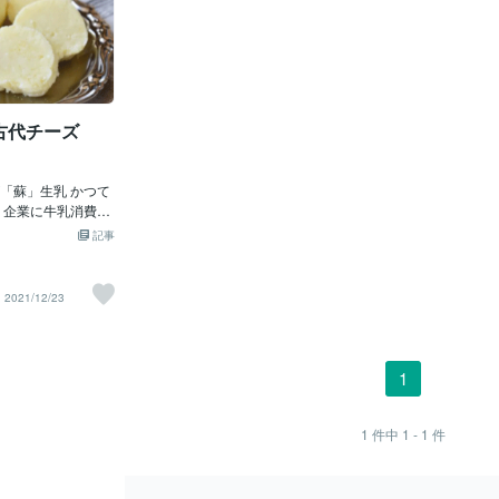
る古代チーズ
「蘇」生乳 かつて
 企業に牛乳消費後
の原料となる生乳
記事
余り、大量に廃棄
ことを受けて、大
カーの間で、値引
2021/12/23
費を後押ししよう
います。 牛乳や乳
は、新型コロナウ
や土産物向けなど
1
ことに加えて、冬
の消費もなくなっ
てない規模で余
1
件中
1 - 1
件
量に廃棄される懸
うした中、食品宅配
・ラ・大地」は、