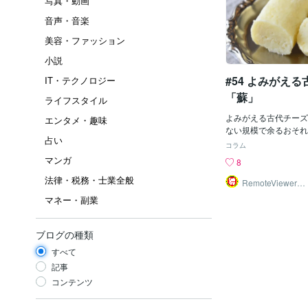
写真・動画
音声・音楽
美容・ファッション
小説
#54 よみがえ
IT・テクノロジー
「蘇」
ライフスタイル
よみがえる古代チーズ
エンタメ・趣味
ない規模で余るおそれ
占い
押しの動き 牛乳など
コラム
が、かつてない規模で
マンガ
8
される懸念が出ている
法律・税務・士業全般
手の小売りや食品メー
RemoteViewer導
与✅
きや商品開発などで消
マネー・副業
という動きが広がって
製品の原料となる生乳
イルスの影響でホテル
ブログの種類
の需要が減少している
すべて
休みに入り学校給食で
ていることから、かつ
記事
り、この年末年始に大
コンテンツ
念が出ています。 こ
大手の「オイシックス