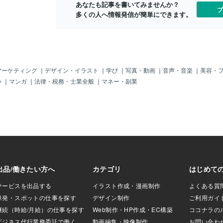
あなたも記事を書いてみませんか？
された牛乳を、12
ブ
多くの人へ情報発信が簡単にできます。
までの間、通常より1
て販売します。 担
「牛乳を割り引き
消費へとつなげた
とが生産者の支援
てほしいです」と
、大手スーパーの
マーケティング
｜
デザイン・イラスト
｜
学び
｜
写真・動画
｜
音声・音楽
｜
美容・
は、12月25日から
い
｜
マンガ
｜
法律・税務・士業全般
｜
マネー・副業
乳を使う即席デザー
する場合、30円値
ンビニの「ローソ
日の2日間、ホット
65円に値下げしま
食品メーカーの「明
作ったチーズの商
期間限定で投入するな
うという動きが広
がえる古代チーズ
 60分で作る簡単レ
ロナになってSNSで