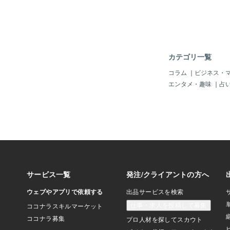
北海道や三重県で製造
月23日から1月13日
0％から20％値引きし
当者の神田聡美さんは
することで、少しでも
い。商品を購入するこ
カテゴリ一覧
につながることを知っ
話しています。 また
コラム
｜
ビジネス・
「イトーヨーカドー」
エンタメ・趣味
｜
占
10日間、牛乳と、牛
トの素をセットで購入
引きするほか、大手コ
ン」は、大みそかと元
ミルクを通常の半額の
す。 このほか、大手
治」も、国産の生乳で
品を12月13日から
ど、消費を後押ししよ
がっています。 よみ
「蘇」「蘇」って何？
シピ 2020年3月、コ
話題を呼んだ古代チー