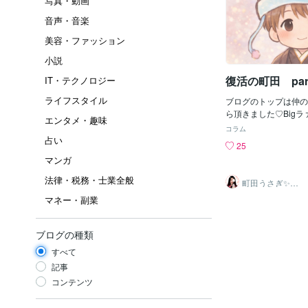
写真・動画
音声・音楽
美容・ファッション
小説
復活の町田 part
IT・テクノロジー
ライフスタイル
ブログのトップは仲の
ら頂きました♡Big
エンタメ・趣味
博！ウサギュィ～ラン
コラム
読んでも逆から読んで
占い
25
(#^^#) ウサギュィ
マンガ
↓ https://coconala.c
んな遊びに来てね♡ ✦
法律・税務・士業全般
町田うさぎ✨閃
━━…✦…━━━…✦
光の幸せ届け人
マネー・副業
♡怪談師⛩️
町田さん町田さん流行
故、さっそくインフル
した。。熱などはワク
ブログの種類
滴の現代医学の戦士た
退に成功。声が出し辛
すべて
っていましたとさ、、
記事
期にクソが！！リア充
コンテンツ
ｔ、、、コラ(;・∀・)
めんさい、、、呪いの