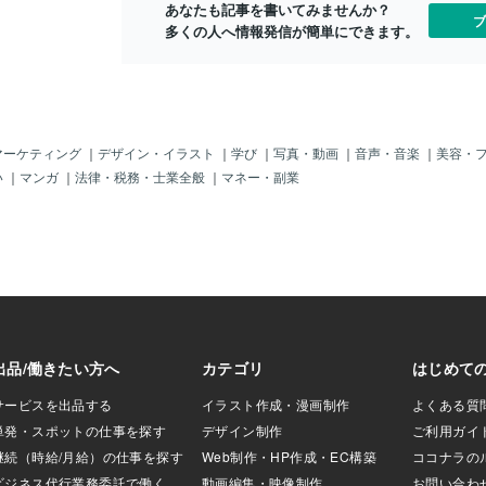
あえず書きたい事
あなたも記事を書いてみませんか？
うだ('ω')ノあとは今日はクリスマスイブ
ブ
かタイミング逃し
多くの人へ情報発信が簡単にできます。
イブイブ！（笑）からかい上手の例のあ
ますと、古くなっ
の人もやってきますし✨２２時からです
！！見て！！！写
よ！楽しみです( *´艸｀)！そんなわけ
しスマホケース見
で！←どんなわけだクリスマスせっかく
見て！！！見
なので雑談（呪怨）しながら過ごしませ
ぇ！！！友人のボ
んか？？クリスマスせっかくならお悩
イベントに店員で
み、雑談で吹っ飛ばしましょう！デート
マーケティング
｜
デザイン・イラスト
｜
学び
｜
写真・動画
｜
音声・音楽
｜
美容・
プレでほぼロボ子
はおじゃんになりましたが(´;ω;｀)実は恋
い
｜
マンガ
｜
法律・税務・士業全般
｜
マネー・副業
だと聞いた妹が買
愛経験はそこそこへっぽこカウンセラー
のビックマックセ
みーすけです！←ほんまかいなこちらも
栄養とれるやん
よろしければ（笑）ではまた!(^^)!
町田(;´･ω･)最
てウレシイデス他
ふふ今日も明日も、あ
かんないけど楽し