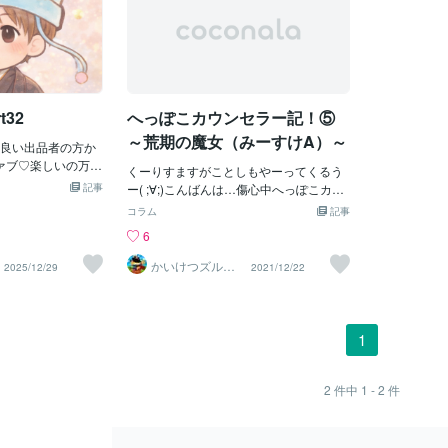
32
へっぽこカウンセラー記！⑤
～荒期の魔女（みーすけA）～
良い出品者の方か
ラァブ♡楽しいの万
くーりすますがことしもやーってくるう
ドの支配人 普通に
記事
ー( ;∀;)こんばんは…傷心中へっぽこカウ
も町田うさぎです
ンセラーみーすけです…えっ聞いてくだ
コラム
記事
〜ランドのご案内です
さりますか？うっうっ聞いてください(´;
6
om/users/5446978 み
ω;｀)←勝手実は…クリスマスデートおじ
…━━━…✦…━
ゃんになったんですううううううううう
かいけつズルリ
2025/12/29
2021/12/22
…━━━…✦前回の
☆ずるさで解
うううわああああああああああああああ
決！！
りものには敏感
ああああああああああああああああ蓮兄
エンザにかかりま
貴のざまああああああああああああああ
チン＋処方薬＋点
ああって声が聞こえるよう;つД｀)←すい
1
ちとの共闘で、撃
ません聞こえないですごめんなさい。
く全く喋れなくな
（笑）そんなわけでクリスマスはリア充
、、クリスマス時
爆発しろでお過ごしします…仕事にダイ
2
件中
1 - 2
件
ども！！！爆は
エットにカウンセラーにと頑張ります(´;
＝●)Дﾟ)ブベラッご
ω;｀)でもでも！今日妻にクリスマスプレ
言葉を吐いてしま
ゼントもらえましたから！うんそうだそ