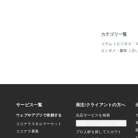
いました、、、、とり
がありましたが、なん
たので流れでお伝えし
た帽子をリメイクした
真横！！横ぉ！！！推
て！！！青と赤！！！
カテゴリ一覧
て！！！自作！！見て
ドゲカフェのコスプレ
コラム
｜
ビジネス・
参加。メイド服のコス
エンタメ・趣味
｜
占
になった町田インフル
って来たのは、マック
ット妹「野菜と肉とか
か？」脳筋な妹に困惑する
近素敵な出会いが多く
は忘れた(;・∀・)ふ
なたの”なんかよくわ
い”の為に♡