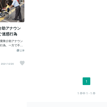
降介助アナウン
ぐ迷惑行為
乗降介助アナウン
行為、一方で不安
2:08配信 車いす利用者
記事
える駅員のアナウ
つきまとい事件を
りやめる鉄道事業
2021/12/20
害がある４０代の
の双方向型報道
んな投稿が寄せら
使いますが、アナ
1
安です。他の方は
しょうか」 このア
助を受けて乗降す
1
件中
1 - 1
件
障害者の存在を車
れないようにする
車番号や降車駅を