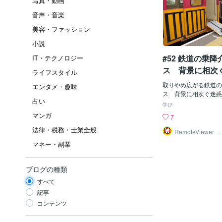
写真・動画
音声・音楽
美容・ファッション
小説
#52 鉄道の乗
IT・テクノロジー
ス 背景に相次
ライフスタイル
取りやめ広がる鉄道の
エンタメ・趣味
ス 背景に相次ぐ迷惑
占い
の声 12/20(月) 1
学び
らの電車への乗降を伝
マンガ
7
ンスを悪用した痴漢や
法律・税務・士業全般
受け、アナウンスを取
RemoteViewer導
与✅
者が相次ぐ中、視覚障
マネー・副業
女性から、神戸新聞社
「スクープラボ」にこ
れた。「私も車いすを
ブログの種類
ウンスがなくなって不
すべて
どう思っているので
ナウンスは、駅員の介
記事
る車いす利用者や視覚
コンテンツ
掌に伝え、ドアに挟ま
などの目的がある。号