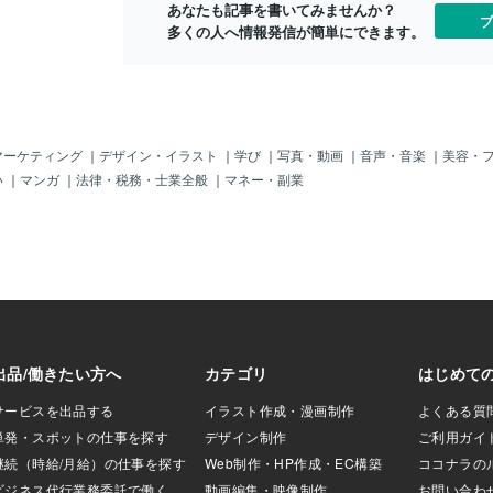
あなたも記事を書いてみませんか？
が、放送によって
ブ
多くの人へ情報発信が簡単にできます。
、車内で痴漢やス
為が相次いでいる
査で明らかにな
、全国の鉄道事業
。 投稿を寄せた女
地下鉄は、国交省
ンスを取りやめ
マーケティング
｜
デザイン・イラスト
｜
学び
｜
写真・動画
｜
音声・音楽
｜
美容・
者には（降車駅の
い
｜
マンガ
｜
法律・税務・士業全般
｜
マネー・副業
くれているかどう
は（乗車時の）ア
たのに」と不安を
稿について、車いす
。神戸市兵庫区の
ウンスはプライバ
十数年前から『や
いたことが、よう
ウンスの弊害を強
は「障害の種類や人
てもらいたいとこ
ースでも、視覚障
にならないよう駅