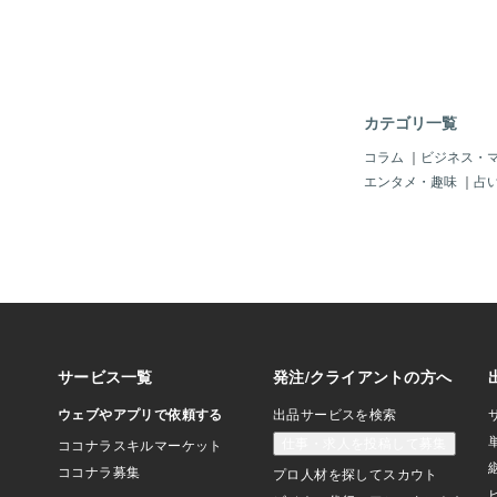
伝える場合もある。だ
障害者の存在が知られ
トーカーなどの迷惑行
ことが障害者団体の調
り、国土交通省が７月
者に見直しを求めた
カテゴリ一覧
性が利用する神戸市営
の要請を受けてアナウ
コラム
｜
ビジネス・
た。女性は「視覚障害
エンタメ・趣味
｜
占
ホームに）駅員が来て
かが見えない。今まで
ナウンスで確認してい
募らせる。 この投
利用者に意見を聞いた
女性（５３）は「アナ
シーの侵害。私たちが
めてほしい』と訴えて
やく実現した」とアナ
調する。 別の女性
によって、サポートし
ろが異なる。今回のケ
害者が乗降車時に不安
員が声かけを