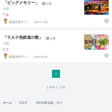
「ビッグメモリー」
記事
小説
9
鏡面反射デジタ
2021/11/22
ルアート製作所
（鈴木穣）
「十人十色鉄道の歌」
記事
小説
7
鏡面反射デジタ
2024/09/02
ルアート製作所
（鈴木穣）
1
2
件中
1 - 2
件
ホーム
ブログ
「#京浜東北線」タグ