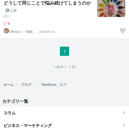
どうして同じことで悩み続けてしまうのか
記事
占い
4
Megu✩／魂軸に
2026/04/16
目覚め、開花さ
せる魔女
1
1
件中
1 - 1
件
ホーム
ブログ
「#selflove」タグ
カテゴリ一覧
コラム
ビジネス・マーケティング