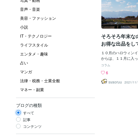
写真・動画
音声・音楽
美容・ファッション
小説
そろそろ年末な
IT・テクノロジー
お得な出品をし
ライフスタイル
１０月のハロウィンイ
エンタメ・趣味
からは、１１月に入っ
占い
た目ぼしいイベントも
コラム
ごしている人も多いか
マンガ
6
かし！１２月に入ると
法律・税務・士業全般
期に入ります。クリスマ
syaoruu
2021/11/
除然り････年末年始の
マネー・副業
かく忙しい。そんな状
の更新なんてしていら
個か持っているブログ
ブログの種類
に出したい！とか言う
すべて
あると思うのですが、
事を書いていく時間が
記事
たりする事もあるでし
コンテンツ
お勧めなのが、この福
いつも宣伝しているこ