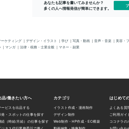
あなたも記事を書いてみませんか？
る、福袋的な出品
ブ
多くの人へ情報発信が簡単にできます。
は長文２０記事の
円を超えてしまい
出品ではオプショ
ので、１万円で長
する事が可能で
字の記事に至って
０記事まで作成さ
マーケティング
｜
デザイン・イラスト
｜
学び
｜
写真・動画
｜
音声・音楽
｜
美容・
年から出品してみ
い
｜
マンガ
｜
法律・税務・士業全般
｜
マネー・副業
の受注がありまし
ログの更新が難し
ンスの申請に使い
頼だったのです
ないので知名度が
ありますね。因み
企画と称している
すが、多分１月３
なっているので、
のでブログの更新
ライトブログを増
言う方に、お勧め
ら、上記の出品を