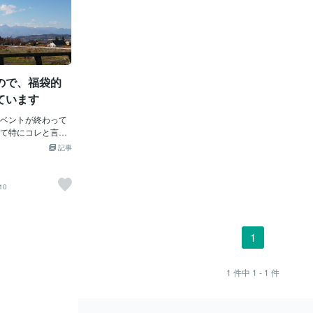
ので、福袋的
ています
ベントが終わって
て特にコレと言っ
無く、ぼんやり過
記事
も知れません。し
、何かと忙しい時
ス然り････大掃
10
準備然り･････とに
態の時に、ブログ
れない！とか、何
をアドセンス申請
1
状況になる場合も
全部のブログに記
無くなってしまっ
1
件中
1 - 1
件
ょう。そんな時に
袋的な出品です。
の、出品に対して