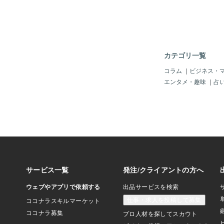
お得な設定になってい
になっています。普段
注文では、すぐに１万
ますが、歳の瀬企画の
ンの設定をしていない
文記事２０記事を作成
カテゴリ一覧
す。６００～８００文
は、この金額で最大３
コラム
｜
ビジネス・
せて頂きます。実は昨
エンタメ・趣味
｜
占
ているのですが、３件
た。やはり歳の瀬でブ
いと言う方や、アドセ
たい！と言う方のご依
が、歳の瀬しか出品し
低過ぎると言う問題が
にこの出品は、歳の瀬
ので年末までの出品で
日頃までは出品状態に
年末年始に旅行に行く
難しそう～とか、サテ
やそうと思っていると
です。もし気になった
覗きに来てください。