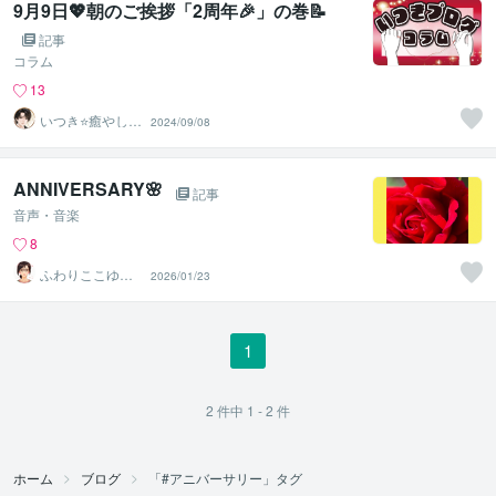
9月9日💖朝のご挨拶「2周年🎉」の巻📝
記事
コラム
13
いつき⭐️癒やし声
2024/09/08
のお話相手
ANNIVERSARY🌸
記事
音声・音楽
8
ふわりここゆら
2026/01/23
り❤️✨癒しタイ
ム相談室
1
2
件中
1 - 2
件
ホーム
ブログ
「#アニバーサリー」タグ