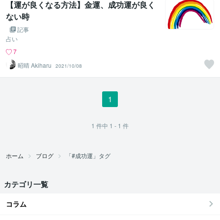
【運が良くなる方法】金運、成功運が良く
ない時
記事
占い
7
昭晴 Akiharu
2021/10/08
1
1
件中
1 - 1
件
ホーム
ブログ
「#成功運」タグ
カテゴリ一覧
コラム