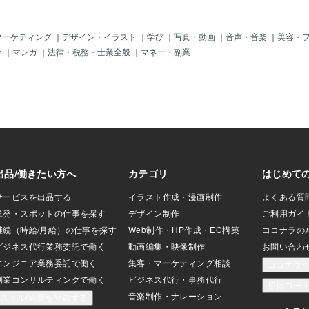
野で成功できま
分かりやすくはない
しれませんが、成
マーケティング
｜
デザイン・イラスト
｜
学び
｜
写真・動画
｜
音声・音楽
｜
美容・
います。皆様のホ
い
｜
マンガ
｜
法律・税務・士業全般
｜
マネー・副業
たでしょうか？