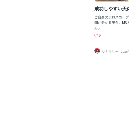
の？と、疑問に思うこ
成功しやすい天
は以下の図をご覧くだ
いうのは、このように
ご自身のホロスコープ
ている・それぞれの運
間が分かる場合、MC
う形になっております
MCが出る場合、そこ
事か？例えば、恋愛運
占い
っている天体はありま
成就したい方がいると
2
時の方向にあります。
その際には冒頭にあっ
の方向と8時の方向で
関する様々な運気の上
合、120度になるサ
でしょう。しかし、そ
ルナマリー
2025/
く、場合によっては違
ありません。実際に恋
りますが、これが出来
努力をされた方で、完
で活躍出来る運勢を持
少ないのではないでし
10ハウスの起点なので
覧ください。恋愛に繋
合、収入のハウス２ハ
こでしょうか？『健康
ウス6ハウスと120
よね。つまり、健康運
や仕事に夢が良い形で
切な要素になってきま
じです。120度は無
成功させるためには、
ンジャンクション（0
な体が必要です。・デ
120度の方よりは難
も健康な体が必要。・
成功に使えます。特に
タル不安を乗り越える
場合。120度も合もな
康だからこそ大切な人
使います。あったでし
いう事が挙げられます
方よりは頑張らないと
つ
ど、成功の種が確実に