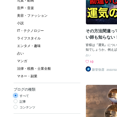
写真・動画
音声・音楽
美容・ファッション
小説
その方法間違っ
IT・テクノロジー
い師も知らない
ライフスタイル
全く無意味な運
皆様は『運気』につい
エンタメ・趣味
している！
知でしょうか。例えば
占い
る『恋愛成就』や『学
占い
様々なお守りなどによ
マンガ
10
愛にゆかりのあるパワ
法律・税務・士業全般
業にゆかりのある天満
新堂弥彦
2022/02
るなど、様々な運気の
マネー・副業
思います。しかし、『
ています』間違った運
たために、結果として
ブログの種類
達成できない、何も起
すべて
が多く見受けられます
を受ける方にも、運気
記事
ているけど良い結果に
コンテンツ
という方が多くいらっ
は、正しい運気の上げ