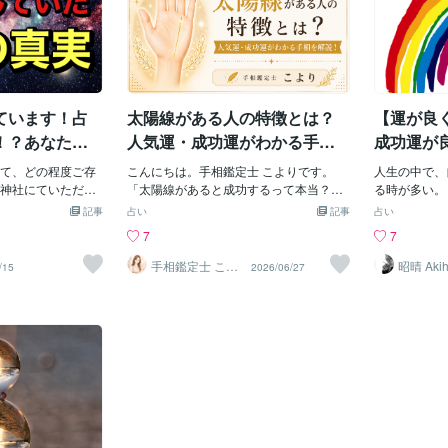
ています！占
太陽線がある人の特徴とは？
【運が良
！？あなたは
人気運・成功運がわかる手相
成功運が
気の上げ方を
を解説！
て、どの程度ご存
こんにちは。手相鑑定士 こよりです。
人生の中で、
神社にていただけ
「太陽線があると成功するって本当？」
る時が多い。
業成就』など、
「自分の手にも太陽線があるのかな？」
の運の状況を
記事
占い
記事
占い
る運気上昇や、恋
そんな疑問を持つ方も多いのではないで
いくらでも良
7
7
ースポットや、学
しょうか。太陽線は、人気運・成功運・
と思う。自分
神社などを参拝す
評価運を表す線として知られています。
い時、運が良
手相鑑定士 こよ
昭晴 Akih
/15
2026/06/27
り
上げ方があるかと
今回は、太陽線からわかる特徴について
たいと思う◆
それ、全部間違っ
詳しくご紹介します。---太陽線とは？太
時！金運や成
気の上げ方を試し
陽線は、薬指の下（太陽丘）に向かって
自分の能力よ
自分の目的が全く
縦に伸びる線です。一般的な手相学で
のことだ。こ
こらないという方
は、・人気運・成功運・評価運・才能が
るで自分が必
。実際に私の鑑定
認められる運勢・充実した人生などを読
陥るようにな
を上げる努力はし
み解く参考になると言われています。---
とが容易では
中々結びつかない
太陽線がはっきりしている人太陽線が濃
スをしても、
しゃいます。で
く長く伸びている人は、人から評価され
易ではない。
方ってどうする
やすく、自分の努力が結果につながりや
業料を払わな