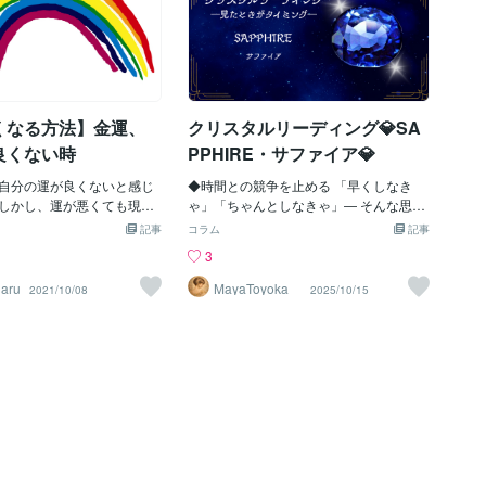
くなる方法】金運、
クリスタルリーディング💎SA
良くない時
PPHIRE・サファイア💎
自分の運が良くないと感じ
◆時間との競争を止める 「早くしなき
しかし、運が悪くても現在
ゃ」「ちゃんとしなきゃ」― そんな思い
認知し、それに合う努力で
に心が追いつかなくなるとき、サファイ
記事
コラム
記事
い運に変えることができる
アは静かに語りかけます。 「いま、少し
3
の人生が思い通りにいかな
立ち止まってもいいよ」と。 人の心配ば
くなる方法について共有し
かりして、自分の心を後回しにしていま
aru
MayaToyoka
2021/10/08
2025/10/15
金運、成功運が良くない
せんか？ 無理にすべての人と関わろうと
功運が悪いということは、
すると、あなたの光が曇ってしまいま
りも大きなことを欲する運
す。 サファイアは、走り続けるあなた
のような運が訪れると、ま
に“ひと息つく時間”を思い出させ、 心と
ず成就できるという錯覚に
体を休める静かな空間をつくってくれる
り、その誘惑を振り切るこ
クリスタルです。 ◆“今”を大切にする未
ない。 そばでいいアドバイ
来を見据えるのは素晴らしいこと。 で
それを受け入れることも容
も、「そのための今」が重くなりすぎて
つまり、人生勉強の高い授
いませんか？ サファイアは、あなたの思
ければならない場合が多
考を穏やかに整え、 “即決が必要なこ