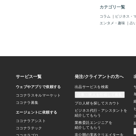
つけたらその天体の分
カテゴリ一覧
す。ただ120度ほど
ので紆余曲折あるかも
コラム
｜
ビジネス・
功が最後に約束されて
エンタメ・趣味
｜
占
ロスコープにありまし