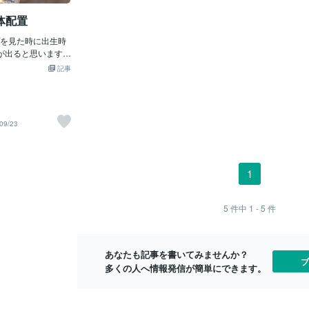
とでしょう。まず
すいタイプと言われています。仕事では
い。 このよ
体配置
さい。実は運気と
昇進や評価を受けやすく、自分の得意分
じっとしてい
、・全てが繋がっ
野で活躍できる可能性があります。ま
て自分の現在
を見た時に出生時
気が作用するとい
た、趣味や特技が仕事につながる人にも
ればならない
が出ると思います。
。つまりどういう
見られることがあります。---太陽線が短
ら、欲心を減
に対して120度にな
を上げて、恋愛を
記事
い人・薄い人太陽線が短かったり薄かっ
在の状況より
せんか？MCは12
仮定しましょう。
たりする場合でも、成功できないという
くことになる
120度は時計の4時
たように、恋愛に
意味ではありません。努力や経験を積む
る方法を使う
す。サインは火の場
げ方を試してみる
ことで、太陽線が濃くなると考える流派
に少しの変化
インも火のことが多
れでは何の意味も
もあります。現在の自分の状態を表して
べきお金を執
09/23
うサインの事もあ
愛運に関してのみ
いる可能性があるため、これからの行動
いをするのだ
ているとその分野
全成就された方は
によって変化することもあると言われて
えたり、古い
っています。MCは
ょうか。改めてご
います。---太陽線が複数ある人太陽線が2
に良い運動を
、120度になる場
がっている線はど
本以上ある場合は、・複数の才能があ
つ。 言い換
1
ウスとお仕事のハ
』と『金銭』です
る・さまざまな分野で活躍できる・副業
ら、関心を他
度の関係になり、収入
と金運が非常に大
や複数の収入源と相性が良いと解釈され
が良い。 何
結びつくという感
す。うまく恋愛を
ることがあります。ただし、線の濃さや
つこともとて
5
件中
1 - 5
件
い…そんな場合、コ
当然心身共に健康
長さによって意味合いは変わるため、他
はただ心が作
度）があればこれは
ートに行くにして
の線と合わせて総合的に見ることが大切
ように、 今
しいとしてもこれも
恋愛におけるメン
です。---太陽線だけでは成功は判断でき
できるという
金星や月、木星の
あなたも記事を書いてみませんか？
精神が必要。・健
ません手相は、一つの線だけで判断する
心を持つこと
ブ
い場合には60度を
多くの人へ情報発信が簡単にできます。
を見定められると
ものではありません。例えば、・運命
が良くないか
ょうか。120度の
ね。そしてもう一
線…仕事運や人生の
分を責めたり
いけないですけ
あります。もし見