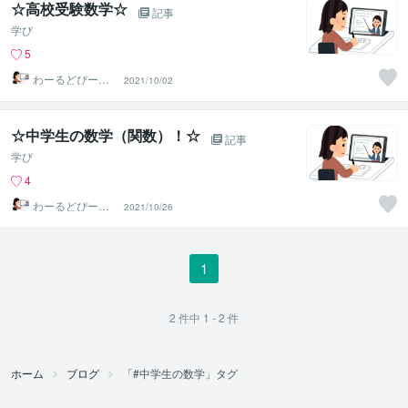
☆高校受験数学☆
記事
学び
5
わーるどぴーす
2021/10/02
ふぉーえばー
☆中学生の数学（関数）！☆
記事
学び
4
わーるどぴーす
2021/10/26
ふぉーえばー
1
2
件中
1 - 2
件
ホーム
ブログ
「#中学生の数学」タグ