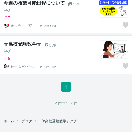
今週の授業可能日程について
記事
学び
7
オンライン家庭
2023/01/08
教師のUp先生
☆高校受験数学☆
記事
学び
5
わーるどぴーす
2021/10/02
ふぉーえばー
1
2
件中
1 - 2
件
ホーム
ブログ
「#高校受験数学」タグ