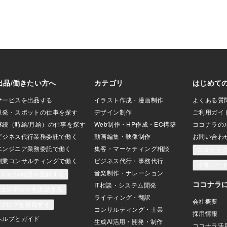
ガァア~ン」すごく
いしました。龍神様によると、追わせ
んできて 背
した。あんまりシ
る、というのは魚を釣るときに、餌や仕
って来ます。
悪感を感じてしま
掛けを十分吟味して、用意しておくこ
るの嫌だから
て「シエルちゃ
と、ということでした。一言でいうと
うにしてねっ
んね。また今度買
「前もって準備しておくこと」です。例
た～。もうっ
たら 「僕はショッ
えば、ご飯を作る時に一番めんどくさい
しでもお皿に
でね」とうつむい
のは「献立を考えること」です。（わた
るさいです。
のきを食べる機会
しの場合）では、予め、献立は考えてあ
す。食べ終わ
衝撃を受けた様子
って、使う材料もそろっていれば、毎日
でどうしたの
は次の日にはケロッ
のご飯作りはグッと楽になります。仕事
ルちゃん静か
ち直っていまし
でも予めするであろうことでできること
に帰ったの？
ちゃんが
を先に済ませておくと良いということで
いよ～。僕ね
す。最近、確定申告をしましたが、今年
パンなの
は