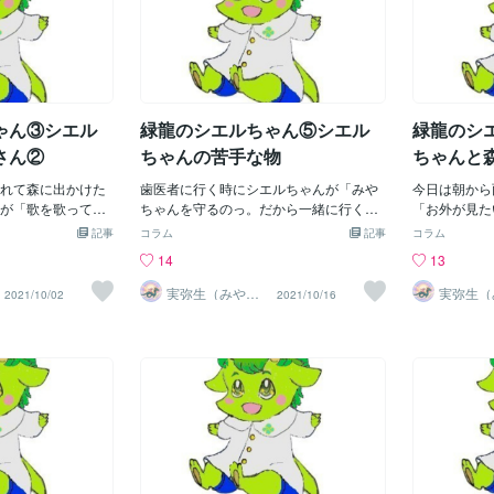
ゃん③シエル
緑龍のシエルちゃん⑤シエル
緑龍のシ
さん②
ちゃんの苦手な物
ちゃんと
れて森に出かけた
歯医者に行く時にシエルちゃんが「みや
今日は朝から
が「歌を歌って！
ちゃんを守るのっ。だから一緒に行く
「お外が見た
きたい！」とねだ
っ！」と嬉しい事を言うので一緒に歯医
から外を見せ
記事
コラム
記事
コラム
緒の時間を過ごし
者に行きました。でも、歯に麻酔注射を
いので自分で
14
13
達はシエルちゃん
している所を見てひどくショックだった
ん。少し成長
んでいる様子でし
ようです。「みやちゃん、よく平気だ
ようになりま
実弥生（みや
実弥生（
2021/10/02
2021/10/16
の）
の）
て買い物に行くの
ね・・・僕っ！あんなとがった物お口に
っ、木さ~ん
かけました。「シ
いれて怖いよ・・・みやちゃんは大丈
も気持ちいい
くけど、一緒に来
夫？怖くないの？」とすっかり怖くなっ
強風なのでそ
」「木さん達とは
てしまったようで「私は慣れてるから全
た）なぁに？
「今木さん達と一
然怖くないよ。でも怖いなら外にい
みやちゃんお
たの。だから木さ
る？」と聞くと「うん。僕外にい
い？」「えっ
から大丈夫なの
る・・・」と外で空に浮かんでいまし
小さいのに一
るねっ」と木さん
た。シエルちゃんの苦手な物を初めて知
うとシエルち
ん達からは「いっ
りました。家に帰る途中でさっさと森の
と一緒にいる
やかな声で返事が
木さんに癒してもらいに行ってしまい、
やちゃん行っ