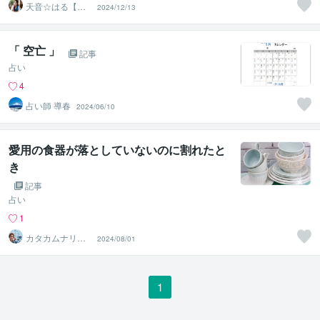
天音☆はる【ス
2024/12/13
ターシード覚醒
ヒーラー】
「 空亡 」
記事
占い
4
占い師 導春
2024/06/10
愛用の食器が落としていないのに割れたと
き
記事
占い
1
カタカムナリー
2024/08/01
ディングさなミ
1