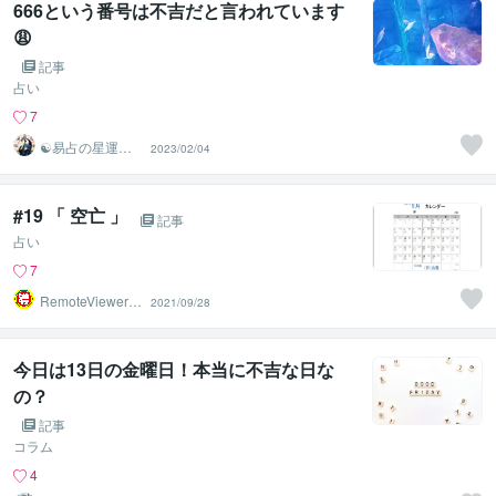
666という番号は不吉だと言われています
😩
記事
占い
7
☯易占の星運河
2023/02/04
☯
#19 「 空亡 」
記事
占い
7
RemoteViewer導
2021/09/28
与✅
今日は13日の金曜日！本当に不吉な日な
の？
記事
コラム
4