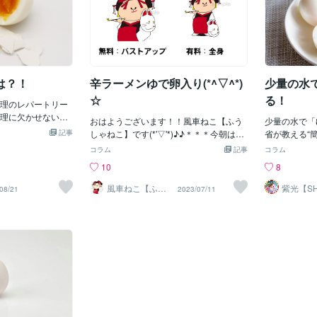
は？！
辛ラーメンゆで卵入り(*^▽^*)
少量の水
☆
る！
理のレパートリー
理に欠かせない食
おはようございます！！風車ねこ【ふう
少量の水で「
ます。 そんな卵を
記事
しゃねこ】です(*'▽'*)♪♪＊＊＊今朝は辛
省が教える“簡単”レシ
ズが100均にあり
ラーメンを食べました(*´꒳`*)♪「朝からラ
きは、まず鍋
コラム
記事
コラム
理グッズがある中
ーメン！？ しかも辛ラーメ
の水を入れて
10
8
」についてご紹介
ン！！？？」と思われるかもしれません(
が、水がなか
ました。 ゆで卵を
´∀｀)☆そうです！私は朝からモリモリ食
たことはあり
風車ねこ【ふう
紫光【SH
08/21
2023/07/11
エッグタイマー」
しゃねこ】アイ
遠隔透視
べられる人！さらには辛いものが大好き
水産省が、比
コンイラスト
ある方も多いのでは
なのです･:*+.\(( °ω° ))/.:+しっかりゆで卵
る方法につい
のグッズがあればお
を2個入れて食べました(*'▽'*)！！辛ラー
公式アカウント
とができるといっ
メンにはいろいろアレンジがあるそうで
量は「鍋底か
で卵を作る際に、鍋
すが、私はそのまま食べるのが一番す
農水省が紹
を一緒に入れるだ
き！強いて言うなら、水の量を半分くら
次の通りです。 【ゆで卵のレ
白くなってくること
いにして焼きそばみたいにして食べるの
（1）鍋に卵
 SOFT、MEDI
が好き☆めっちゃ辛いです笑笑ヒリヒリ
チの高さまで
の硬さを調理できる
する｡ﾟ(ﾟ´Д｀ﾟ)ﾟ｡笑！！！でもなんか辛
（2）水が沸
合わせてや気分に
いものを食べるとやる気出るんですよ
4分加熱。火