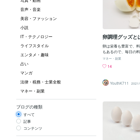
写真・動画
音声・音楽
美容・ファッション
小説
卵調理グッズと
IT・テクノロジー
ライフスタイル
卵は栄養も豊富で、料
もあるので、毎日の料
エンタメ・趣味
材の1つと言われてい
マネー・副業
簡単に調理できるグッ
占い
14
ます。 さまざまな調
マンガ
で、「エッグタイマー
している記事を拝見し
法律・税務・士業全般
YouthK711
2021/
作る際に役立つのが「
マネー・副業
です。 使ったことが
ないでしょうか。 こ
好みの硬さでゆでるこ
ブログの種類
た優れものです。 ゆ
にエッグタイマーと卵
すべて
け。 ピンクの部分が
記事
で、ゆで方が変わります。
コンテンツ
UM、HARDと3種類
ので、その時の料理に