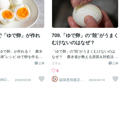
で「ゆで卵」が作れ
709.「ゆで卵」の“殻”がうまく
むけないのはなぜ？
ゆで卵」が作れる！ 農水
「ゆで卵」の“殻”がうまくむけないのは
ピ ゆで卵を作ると
なぜ？ 農水省が教える原因＆対処法 ゆ
に卵がしっかりつかる程度
で卵を食べるときに、殻がむきにくいと
記事
コラム
記事
沸騰させる必要があります
感じたことはありませんか。農林水産省
6
なか沸騰せず面倒だと感じ
が、ゆで卵の殻がむきにくい原因と対処
ませんか。そんな中、農林
法について、Xの公式アカウントで紹介
IKO】
遠隔透視鑑定
2024/02/25
2024/04/10
鑑定士
師・すずか✡
較的少量の水でゆで卵を作
しています。 冷蔵庫で数日おいた卵を使
て、X（旧ツイッター）の
うのがお勧め 農水省によると、産みた
で紹介しています。 水の
ての新鮮な卵は卵白に多くの炭酸ガスを
ら1センチの高さ」が目安
含んでおり、そのような卵をゆでると、
介するゆで卵のレシピは、
卵殻膜と卵白が接着してきれいに殻がむ
シピ】
けないということです。そこで、ゆで卵
を入れた後、鍋底から1セン
を作る際は冷蔵庫で数日おいた卵を使う
水を加え、中火にかける。
と、殻がむきやすくなるとお勧めしてい
騰したらふたをして、中火で
ます。 なお、農水省は、短時間でおい
を止めたら、ふたをしたまま
しいゆで卵を作る方法について、Xで次