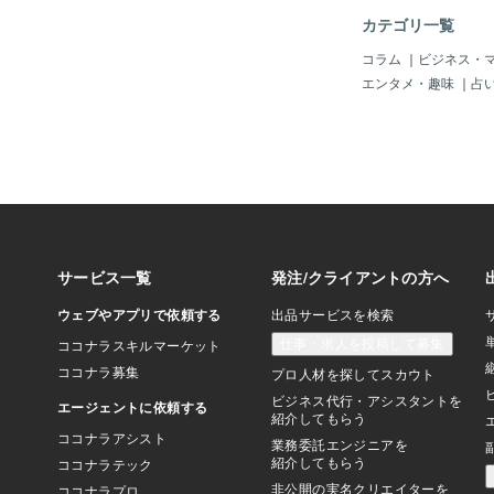
殻で守られている上に
カテゴリ一覧
用のある『リゾチーム
まれているため、他の
コラム
｜
ビジネス・
ると菌が繁殖しにくいです。 
エンタメ・趣味
｜
占
の殻にひびが入ってし
って中身を出してしま
に触れて菌が繁殖しや
いるため、すぐに調理
ね」 Q.ゆで卵に調理した場合、どの程度
保存できるのでしょうか。 桜井
をゆでる時間のほか、
『殻をむいているか、
るか』によって期間は
す。基本的には、硬く
いまま冷蔵保存すると
ようです。冷蔵室が1
は2～3週間、25度以