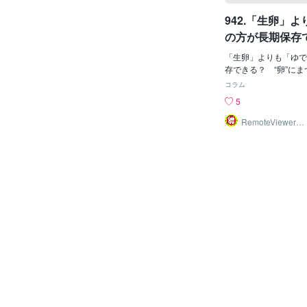
合わせて作り変えるの
わざわざ時間を測って
942.「生卵」
るかに簡単でお手軽な
の方が長期保存
ね！ ゆで卵は、完全
“卵”にまつわ
ほどすばらしい食べ物
「生卵」よりも「ゆで
ビタミン類、ミネラル
存できる？ “卵”に
含まれているのがポイ
栄養士に聞く タンパク質やビタミンAな
コラム
っぷりのゆで卵をエッ
ど、さまざまな栄養素
5
てみてはいかがでしょ
まれているのが「卵」
作れば、お仕事や家事
飯」「目玉焼き」「ゆ
RemoteViewer導
張れますよね！ もし
与✅
ざまな食べ方が可能で
の行動を起こそうとし
人は多いと思います。 ところで、生
↓
とゆで卵とでは、どち
できるのでしょうか。
て、摂取できる栄養素
しょうか。管理栄養士
聞きました。 ゆで卵に調理すると菌が繁
殖しやすくなる可能性
味期限は、パックして
定されているようです
にもかかわらず、なぜ
でしょうか。 桜井さん「卵の賞味期限
は、腹痛や下痢を引き
ラ菌』という菌が繁殖
間として定められてい