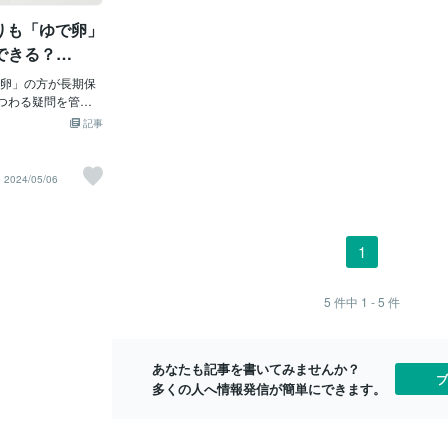
がいいでしょう。
ね！！冷え性だからかな？？シャワー浴
5分おく。黄
ゆでるよりも、は
よりも「ゆで卵」
びて身体が温まると前向きになれるし、
3分おく。 （3）卵を冷やしたら完成。
のが分かります
辛いものを食べると体が温まって力がみ
なお、農水
できる？
栄養食品と言われる
なぎるんです☆☆☆今日もぼちぼちがん
りたいときに
る疑問
です。 アミノ酸や
卵」の方が長期保
ばろーー！！！＊＊＊【猫専門のイラス
ています。作
類がバランスよく
まつわる疑問を管理
トレーターが、あなたを擬猫化しま
する際と同じ
ントです。 栄養た
す！】服、持ち物、アイテム、ポーズ指
＿＿💗＿＿＿
記事
グタイマーで作っ
がバランス良く含
定、いくつでも無料！心を込めて、描か
録・割引クー
う。 健康な身体を
です。「卵かけご
せていただきます＼＼\\٩( 'ω' )و //／／▶︎こ
をゲットする。 htt
もいつも以上に頑
で卵」など、さま
んな方にオススメです！・自分に似せた
e/H20WNK
2024/05/06
あなたが 起業や副業
日々摂取している
キャラクターが欲しい・好きなあの子
K ＜占い一覧＞ 
ているなら コチラ
卵
に、擬猫化イラストをプレゼントした
la.com/blo
らの方が長く保存
い・個性的なアイコンにしたい・あの瞬
＿💛💗＿＿
調理方法によっ
間を思い出に残したい「こんな猫ちゃん
1
に違いはあるので
を描いて欲しい！」「こんな自分になり
の桜井このさんに
たい！」など、ご要望をお聞かせくださ
い☆初めてのお客様も大歓迎です！オー
5
件中
1 - 5
件
も Q.市販の卵の賞
ダーテンプレートをご用意しておりま
から約2週間後に設
す。ご質問などごさいましたら、お気軽
。生鮮食品である
にご相談ください(*´∀｀*)♪最後まで読ん
あなたも記事を書いてみませんか？
賞味期限が長いの
でくれてありがとう(o^^
ブ
多くの人へ情報発信が簡単にできます。
起こす『サルモネ
せずにいられる期
ます。卵の場合、