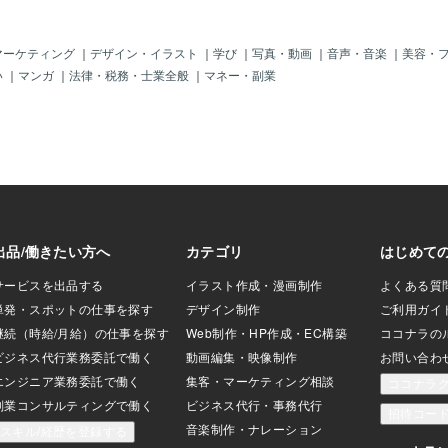
、卵白には殺菌作
』という酵素が含
生鮮食品と比較す
マーケティング
｜
デザイン・イラスト
｜
学び
｜
写真・動画
｜
音声・音楽
｜
美容・
ただし、卵
い
｜
マンガ
｜
法律・税務・士業全般
｜
マネー・副業
まった場合や、割
った場合は、空気
すい状態になって
した方が良いです
さん「卵
『常温か冷蔵か』
そのままにしてい
大きく変わりま
ゆでて殻をむかな
、より長く保てる
0度の冷蔵庫の場合
上の室温では