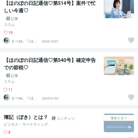
【ほのぼの日記通信♡第514号】案件で忙
しい今週♡
記事
コラム
19
まーsa。♡ほの
2022/12/07
ぼのブログ毎日
配信♡
【ほのぼの日記通信♡第540号】確定申告
での節税♡
記事
コラム
11
まーsa。♡ほの
2023/01/02
ぼのブログ毎日
配信♡
簿記（ぼき）とは？
コンテンツ
ビジネス・マーケティング
8