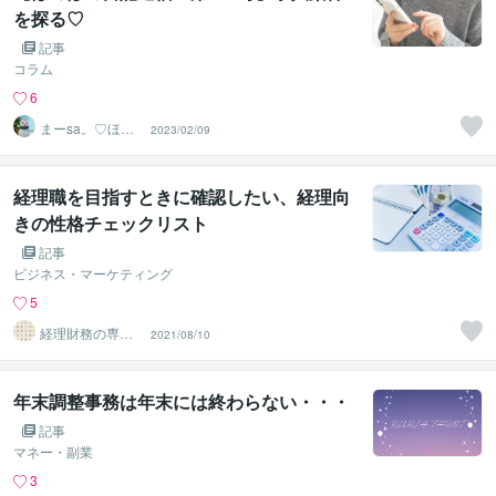
を探る♡
記事
コラム
6
まーsa。♡ほの
2023/02/09
ぼのブログ毎日
配信♡
経理職を目指すときに確認したい、経理向
きの性格チェックリスト
記事
ビジネス・マーケティング
5
経理財務の専門
2021/08/10
家Sasaki
年末調整事務は年末には終わらない・・・
記事
マネー・副業
3