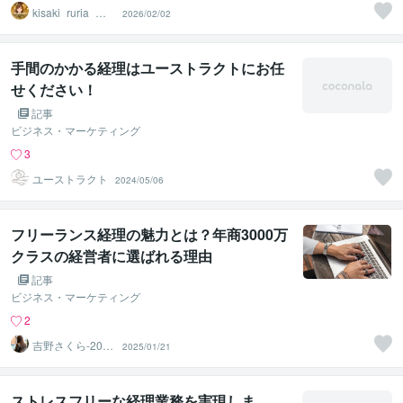
kisaki_ruria_恋
2026/02/02
愛タロット
手間のかかる経理はユーストラクトにお任
せください！
記事
ビジネス・マーケティング
3
ユーストラクト
2024/05/06
フリーランス経理の魅力とは？年商3000万
クラスの経営者に選ばれる理由
記事
ビジネス・マーケティング
2
吉野さくら‐20年
2025/01/21
実績 経理事務
代行‐
ストレスフリーな経理業務を実現しま