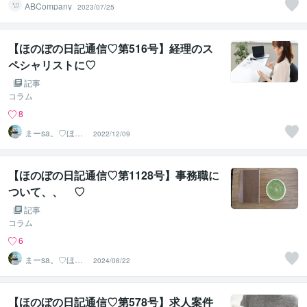
ABCompany
2023/07/25
【ほのぼの日記通信♡第516号】経理のス
ペシャリストに♡
記事
コラム
8
まーsa。♡ほの
2022/12/09
ぼのブログ毎日
配信♡
【ほのぼの日記通信♡第1128号】事務職に
ついて、、 ♡
記事
コラム
6
まーsa。♡ほの
2024/08/22
ぼのブログ毎日
配信♡
【ほのぼの日記通信♡第578号】求人案件